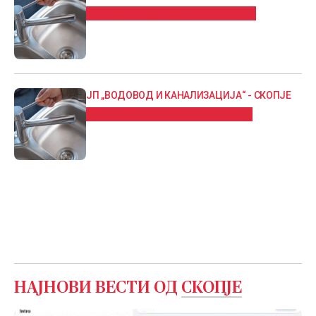
Без вода дел од општина Бутел
ЈП „ВОДОВОД И КАНАЛИЗАЦИЈА“ - СКОПЈЕ
Утрово без вода дел од Центар
НАЈНОВИ ВЕСТИ ОД
СКОПЈЕ