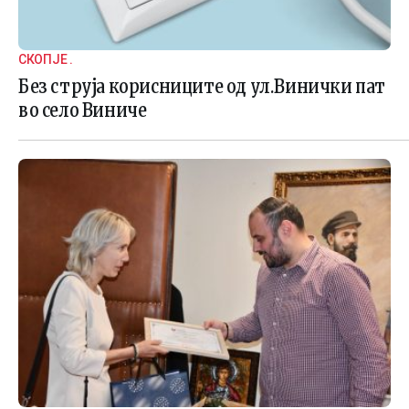
СКОПЈЕ .
Без струја корисниците од ул.Винички пат
во село Виниче