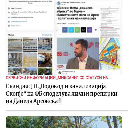
СЕРВИСНИ ИНФОРМАЦИИ „МИКСАНИ“ СО СТАТУСИ НА
ДАНЕЛА
Скандал: ЈП „Водовод и канализација
Скопје“ на ФБ споделува лични препирки
на Данела Арсовска?!