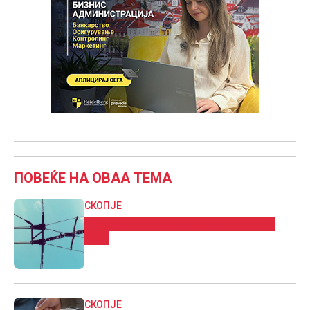
ПОВЕЌЕ НА ОВАА ТЕМА
СКОПЈЕ
Денес дел од Скопје без струја и без
вода
СКОПЈЕ