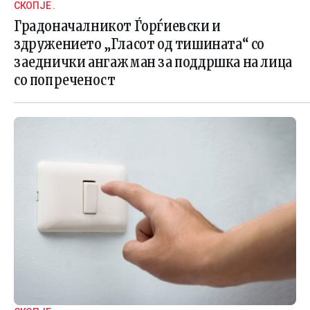
СКОПЈЕ .
Градоначалникот Ѓорѓиевски и
здружението „Гласот од тишината“ со
заеднички ангажман за поддршка на лица
со попреченост