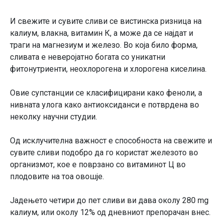
И свежите и сувите сливи се вистинска ризница на
калиум, влакна, витамин К, а може да се најдат и
траги на магнезиум и железо. Во која било форма,
сливата е неверојатно богата со уникатни
фитонутриенти, неохлорогена и хлорогена киселина.
Овие супстанции се класифицирани како феноли, а
нивната улога како антиоксиданси е потврдена во
неколку научни студии.
Од исклучителна важност е способноста на свежите и
сувите сливи подобро да го користат железото во
организмот, кое е поврзано со витаминот Ц во
плодовите на тоа овошје.
Јадењето четири до пет сливи ви дава околу 280 mg
калиум, или околу 12% од дневниот препорачан внес.