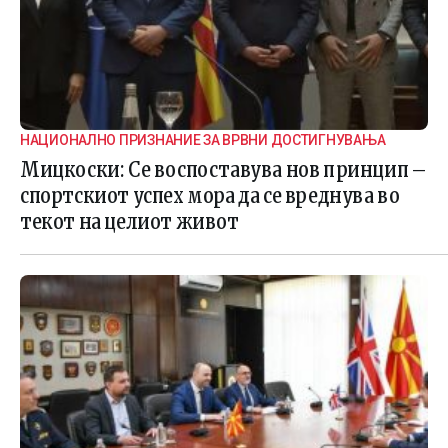
НАЦИОНАЛНО ПРИЗНАНИЕ ЗА ВРВНИ ДОСТИГНУВАЊА
Мицкоски: Се воспоставува нов принцип –
спортскиот успех мора да се вреднува во
текот на целиот живот