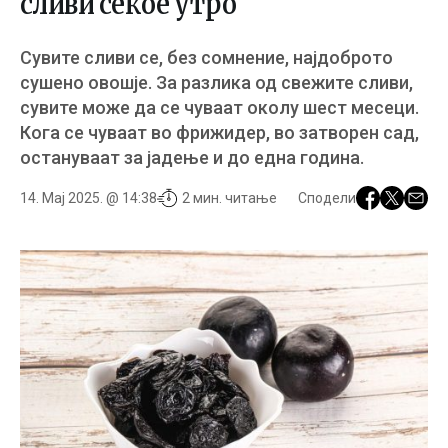
сливи секое утро
Сувите сливи се, без сомнение, најдоброто
сушено овошје. За разлика од свежите сливи,
сувите може да се чуваат околу шест месеци.
Кога се чуваат во фрижидер, во затворен сад,
остануваат за јадење и до една година.
14. Мај 2025. @ 14:38
2 мин. читање
Сподели