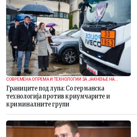
СОВРЕМЕНА ОПРЕМА И ТЕХНОЛОГИИ ЗА ЈАКНЕЊЕ НА
ГРАНИЧНАТА БЕЗБЕДНОСТ
Границите под лупа: Со германска
технологија против криумчарите и
криминалните групи