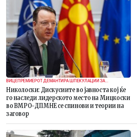
ВИЦЕПРЕМИЕРОТ ДЕМАНТИРА ШПЕКУЛАЦИИ ЗА
ВНАТРЕПАРТИСКИ ПОДЕЛБИ
Николоски: Дискусиите во јавноста кој ќе
го наследи лидерското место на Мицкоски
во ВМРО-ДПМНЕ се спинови и теории на
заговор