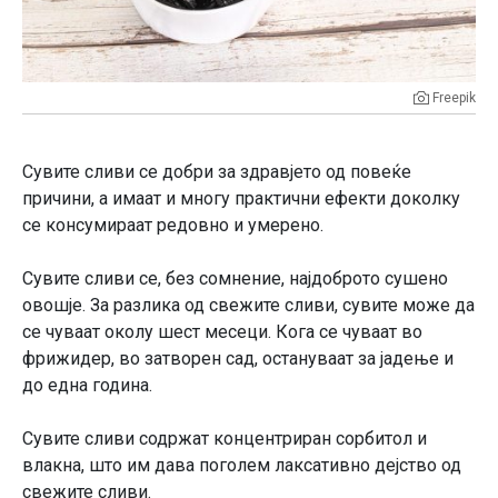
Freepik
Сувите сливи се добри за здравјето од повеќе
причини, а имаат и многу практични ефекти доколку
се консумираат редовно и умерено.
Сувите сливи се, без сомнение, најдоброто сушено
овошје. За разлика од свежите сливи, сувите може да
се чуваат околу шест месеци. Кога се чуваат во
фрижидер, во затворен сад, остануваат за јадење и
до една година.
Сувите сливи содржат концентриран сорбитол и
влакна, што им дава поголем лаксативно дејство од
свежите сливи.