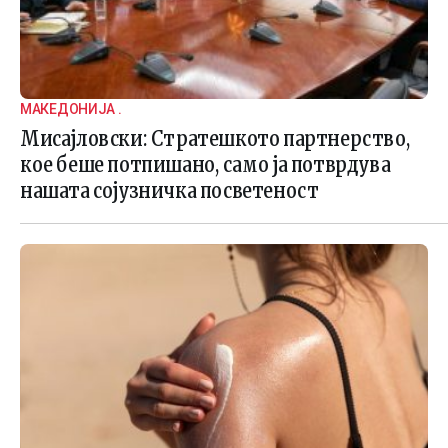
МАКЕДОНИЈА .
Мисајловски: Стратешкото партнерство,
кое беше потпишано, само ја потврдува
нашата сојузничка посветеност