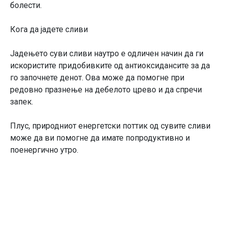
болести.
Кога да јадете сливи
Јадењето суви сливи наутро е одличен начин да ги
искористите придобивките од антиоксидансите за да
го започнете денот. Ова може да помогне при
редовно празнење на дебелото црево и да спречи
запек.
Плус, природниот енергетски поттик од сувите сливи
може да ви помогне да имате попродуктивно и
поенергично утро.