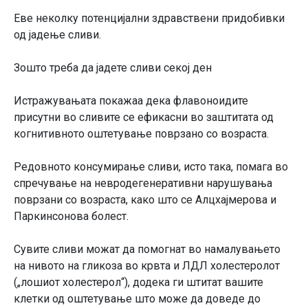
Еве неколку потенцијални здравствени придобивки
од јадење сливи.
Зошто треба да јадете сливи секој ден
Истражувањата покажаа дека флавоноидите
присутни во сливите се ефикасни во заштитата од
когнитивното оштетување поврзано со возраста.
Редовното консумирање сливи, исто така, помага во
спречување на невродегенеративни нарушувања
поврзани со возраста, како што се Алцхајмерова и
Паркинсонова болест.
Сувите сливи можат да помогнат во намалувањето
на нивото на гликоза во крвта и ЛДЛ холестеролот
(„лошиот холестерол“), додека ги штитат вашите
клетки од оштетување што може да доведе до