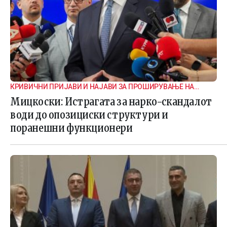
КРИВИЧНИ ПРИЈАВИ И НАЈАВИ ЗА ПРОШИРУВАЊЕ НА
ИСТРАГАТА
Мицкоски: Истрагата за нарко-скандалот
води до опозициски структури и
поранешни функционери