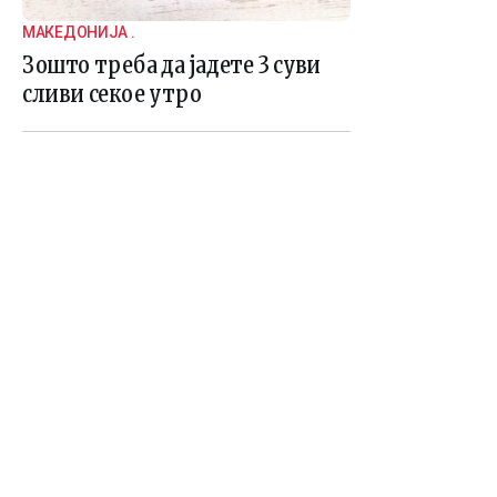
МАКЕДОНИЈА .
Зошто треба да јадете 3 суви
сливи секое утро