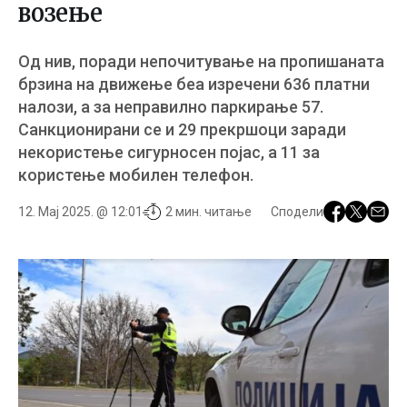
возење
Од нив, поради непочитување на пропишаната
брзина на движење беа изречени 636 платни
налози, а за неправилно паркирање 57.
Санкционирани се и 29 прекршоци заради
некористење сигурносен појас, а 11 за
користење мобилен телефон.
12. Мај 2025. @ 12:01
2 мин. читање
Сподели