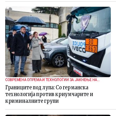
СОВРЕМЕНА ОПРЕМА И ТЕХНОЛОГИИ ЗА ЈАКНЕЊЕ НА
ГРАНИЧНАТА БЕЗБЕДНОСТ
Границите под лупа: Со германска
технологија против криумчарите и
криминалните групи