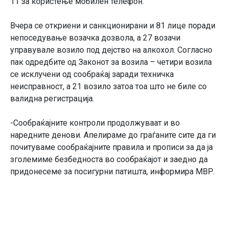
11 за користење мобилен телефон.
Вчера се откриени и санкционирани и 81 лице поради
непоседување возачка дозвола, а 27 возачи
управувале возило под дејство на алкохол. Согласно
пак одредбите од Законот за возила – четири возила
се исклучени од сообраќај заради техничка
неисправност, а 21 возило затоа тоа што не биле со
валидна регистрација.
-Сообраќајните контроли продолжуваат и во
наредните денови. Апелираме до граѓаните сите да ги
почитуваме сообраќајните правила и прописи за да ја
зголемиме безбедноста во сообраќајот и заедно да
придонесеме за посигурни патишта, информира МВР.