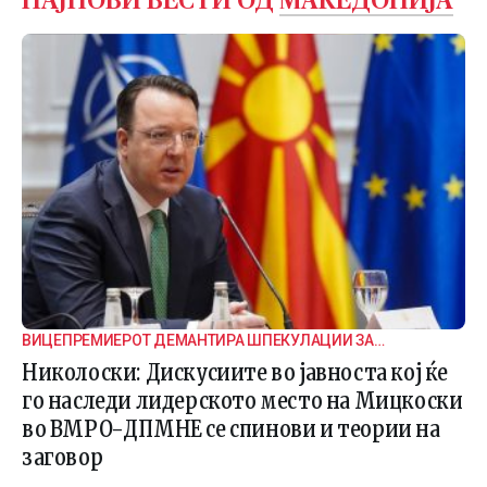
НАЈНОВИ ВЕСТИ ОД
МАКЕДОНИЈА
ВИЦЕПРЕМИЕРОТ ДЕМАНТИРА ШПЕКУЛАЦИИ ЗА
ВНАТРЕПАРТИСКИ ПОДЕЛБИ
Николоски: Дискусиите во јавноста кој ќе
го наследи лидерското место на Мицкоски
во ВМРО-ДПМНЕ се спинови и теории на
заговор