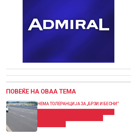
ПОВЕЌЕ НА ОВАА ТЕМА
НЕМА ТОЛЕРАНЦИЈА ЗА „БРЗИ И БЕСНИ“
Од 1 јануари трајно одземање на
возило доколку се управува
безобѕирно