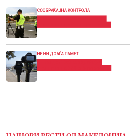
СООБРАЌАЈНА КОНТРОЛА
За три дена 2023 сообраќајни
прекршоци, 362 за брзо возење
НЕ НИ ДОАЃА ПАМЕТ
Викендов 1363 сообраќајни
прекршоци, 389 за брзо возење