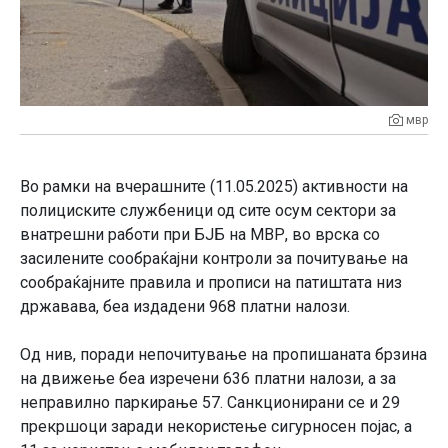
мвр
Во рамки на вчерашните (11.05.2025) активности на
полициските службеници од сите осум сектори за
внатрешни работи при БЈБ на МВР, во врска со
засилените сообраќајни контроли за почитување на
сообраќајните правила и прописи на патиштата низ
државава, беа издадени 968 платни налози.
Од нив, поради непочитување на пропишаната брзина
на движење беа изречени 636 платни налози, а за
неправилно паркирање 57. Санкционирани се и 29
прекршоци заради некористење сигурносен појас, а