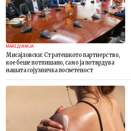
МАКЕДОНИЈА .
Мисајловски: Стратешкото партнерство,
кое беше потпишано, само ја потврдува
нашата сојузничка посветеност