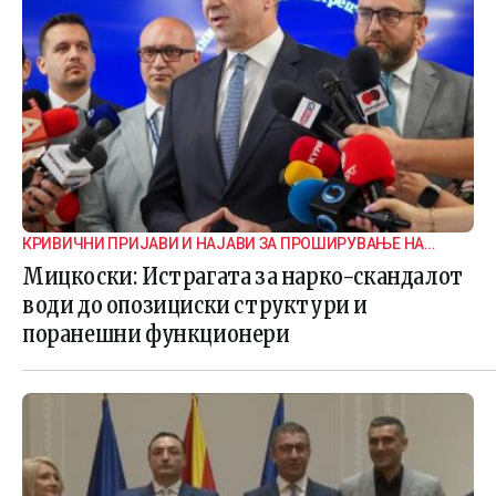
КРИВИЧНИ ПРИЈАВИ И НАЈАВИ ЗА ПРОШИРУВАЊЕ НА
ИСТРАГАТА
Мицкоски: Истрагата за нарко-скандалот
води до опозициски структури и
поранешни функционери