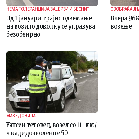
НЕМА ТОЛЕРАНЦИЈА ЗА „БРЗИ И БЕСНИ“
СООБРАЌАЈН
Од 1 јануари трајно одземање
Вчера 968
на возило доколку се управува
возење
безобѕирно
МАКЕДОНИЈА .
Уапсен тетовец, возел со 111 км/
ч каде дозволено е 50