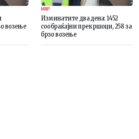
МВР
и
Изминатите два дена: 1452
зо возење
сообраќајни прекршоци, 258 за
брзо возење