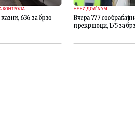
А КОНТРОЛА
НЕ НИ ДОАЃА УМ
 казни, 636 за брзо
Вчера 777 сообраќајн
прекршоци, 175 за бр