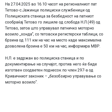
На 27.04.2025 во 16.10 часот на регионалниот пат
Тетово-с.Јажинце полициски службеници од
Полициската станица за безбедност на патниот
сообраќај Тетово го лишиле од слобода Н.Л.(49) од
Тетово, затоа што управувал патничко моторно
возило ,,хонда“, со тетовски регистерски таблици, со
брзина од 111 км на час на место каде максимална
дозволена брзина е 50 км на час, информира МВР.
Н.Л. е задржан во полициска станица и по
документирање на случајот, против него ќе биде
изготвен соодветен поднесок по член 297-а од
Кривичниот законик – „безобѕирно управување со
моторно возило“.