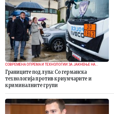
СОВРЕМЕНА ОПРЕМА И ТЕХНОЛОГИИ ЗА ЈАКНЕЊЕ НА
ГРАНИЧНАТА БЕЗБЕДНОСТ
Границите под лупа: Со германска
технологија против криумчарите и
криминалните групи