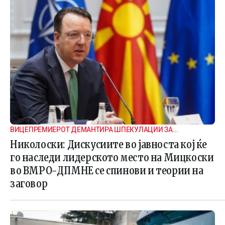
ВИЦЕПРЕМИЕРОТ ДЕМАНТИРА ШПЕКУЛАЦИИ ЗА
ВНАТРЕПАРТИСКИ ПОДЕЛБИ
Николоски: Дискусиите во јавноста кој ќе
го наследи лидерското место на Мицкоски
во ВМРО-ДПМНЕ се спинови и теории на
заговор