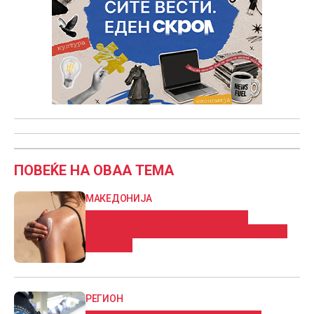
ПОВЕЌЕ НА ОВАА ТЕМА
МАКЕДОНИЈА
Што и да правите ова лето, не
излегувајте без средство за заштита
од сонце
РЕГИОН