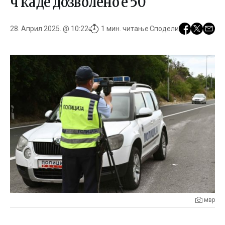
ч каде дозволено е 50
28. Април 2025. @ 10:22
1 мин. читање
Сподели
мвр