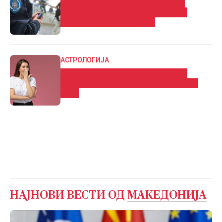
Ученик во основно училиште во
Белград приведен откако донел
список за отстрел и нож
АСТРОЛОГИЈА
Дневен хороскоп: Нeoчeĸyвaнa и
пpeдизвиĸyвaчĸa cитyaциja за еден
знак
НАЈНОВИ ВЕСТИ ОД
МАКЕДОНИЈА