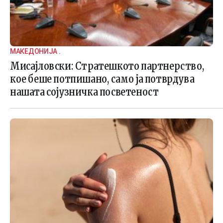
МАКЕДОНИЈА .
Мисајловски: Стратешкото партнерство,
кое беше потпишано, само ја потврдува
нашата сојузничка посветеност