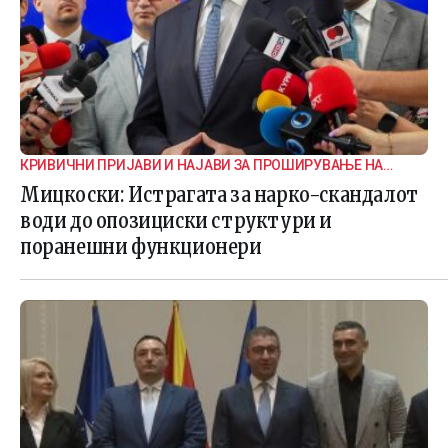
КРИВИЧНИ ПРИЈАВИ И НАЈАВИ ЗА ПРОШИРУВАЊЕ НА
ИСТРАГАТА
Мицкоски: Истрагата за нарко-скандалот
води до опозициски структури и
поранешни функционери