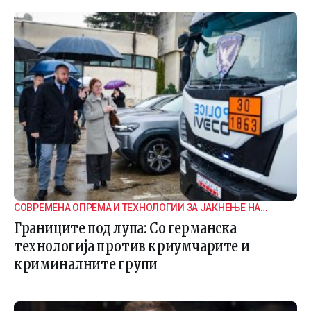
СОВРЕМЕНА ОПРЕМА И ТЕХНОЛОГИИ ЗА ЈАКНЕЊЕ НА
ГРАНИЧНАТА БЕЗБЕДНОСТ
Границите под лупа: Со германска
технологија против криумчарите и
криминалните групи