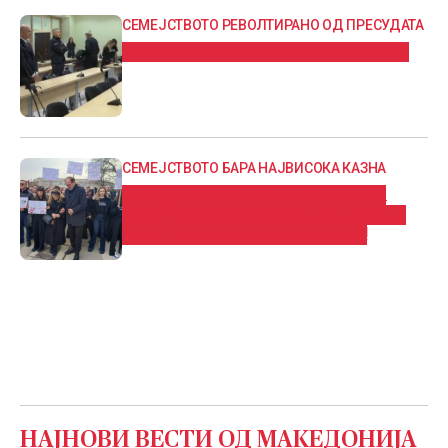
СЕМЕЈСТВОТО РЕВОЛТИРАНО ОД ПРЕСУДАТА
Таткото на Фросина: Судот е мафија!
СЕМЕЈСТВОТО БАРА НАЈВИСОКА КАЗНА
СЕМЕЈСТВОТО НА ФРОСИНА БАРА
НАЈВИСОКА КАЗНА: Признанието на
Васил не ни ја намали болката!
НАЈНОВИ ВЕСТИ ОД
МАКЕДОНИЈА