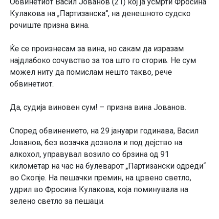
Обвинетиот Васил Јованов (21) кој ја усмрти Фросина
Кулакова на „Партизанска“, на денешното судско
рочиште призна вина.
Ќе се произнесам за вина, но сакам да изразам
најдлабоко сочувство за тоа што го сторив. Не сум
можел ниту да помислам нешто такво, рече
обвинетиот.
Да, судија виновен сум! – призна вина Јованов.
Според обвинението, на 29 јануари годинава, Васил
Јованов, без возачка дозвола и под дејство на
алкохол, управувал возило со брзина од 91
километар на час на булеварот „Партизански одреди“
во Скопје. На пешачки премин, на црвено светло,
удрил во Фросина Кулакова, која поминувала на
зелено светло за пешаци.