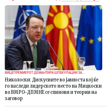
ВИЦЕПРЕМИЕРОТ ДЕМАНТИРА ШПЕКУЛАЦИИ ЗА
ВНАТРЕПАРТИСКИ ПОДЕЛБИ
Николоски: Дискусиите во јавноста кој ќе
го наследи лидерското место на Мицкоски
во ВМРО-ДПМНЕ се спинови и теории на
заговор