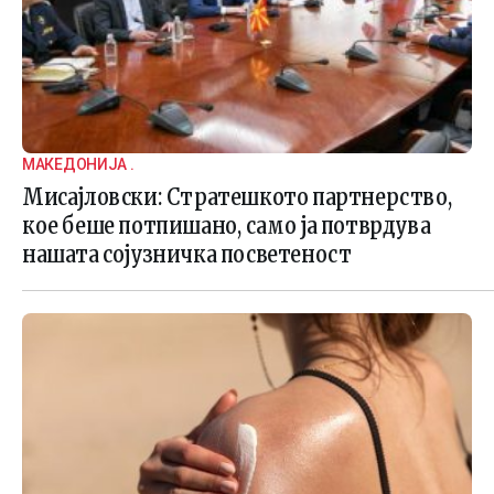
МАКЕДОНИЈА .
Мисајловски: Стратешкото партнерство,
кое беше потпишано, само ја потврдува
нашата сојузничка посветеност