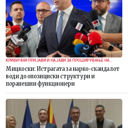
КРИВИЧНИ ПРИЈАВИ И НАЈАВИ ЗА ПРОШИРУВАЊЕ НА
ИСТРАГАТА
Мицкоски: Истрагата за нарко-скандалот
води до опозициски структури и
поранешни функционери