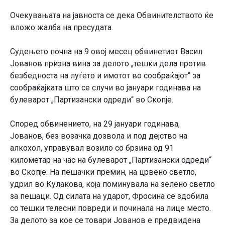
Очекувањата на јавноста се дека Обвинителството ќе
вложо жалба на пресудата.
Судењето почна на 9 овој месец обвинетиот Васил
Јованов призна вина за делото „тешки дела против
безбедноста на луѓето и имотот во сообраќајот“ за
сообраќајката што се случи во јануари годинава на
булеварот „Партизански одреди“ во Скопје.
Според обвинението, на 29 јануари годинава,
Јованов, без возачка дозвола и под дејство на
алкохол, управувал возило со брзина од 91
километар на час на булеварот „Партизански одреди“
во Скопје. На пешачки премин, на црвено светло,
удрил во Кулакова, која поминувала на зелено светло
за пешаци. Од силата на ударот, Фросина се здобила
со тешки телесни повреди и починала на лице место.
За делото за кое се товари Јованов е предвидена