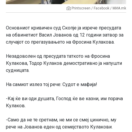
Printscreen / Facebook / MИА.mk
Основниот кривичен суд Скопје ja изрече пресудата
на обвинетиот Васил Јованов од 12 години затвор за
случајот со прегазувањето на Фросина Кулакова.
Незадоволен од пресудата таткото на Фросина
Кулакова, Тодор Кулаков демостративно ја напушти
судницата.
На самиот излез тој рече: Судот е мафија!
-Кај ќе ви оди душата, Господ ќе ве казни, им порача
Кулаков.
-Само да не те сретнам, не ми се смеј цинично, му
рече на Јованов еден од семејството Кулакови.