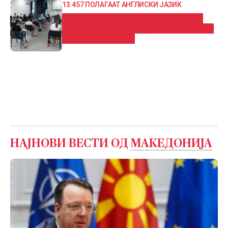
13.457 ПОЛАГААТ АНГЛИСКИ ЈАЗИК
Втор екстерен испит од државната
матура, најмногу пријавени за тестот
по англиски јазик
НАЈНОВИ ВЕСТИ ОД
МАКЕДОНИЈА