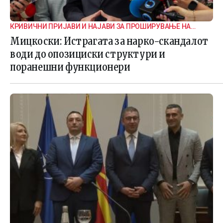
КРИВИЧНИ ПРИЈАВИ И НАЈАВИ ЗА ПРОШИРУВАЊЕ НА
ИСТРАГАТА
Мицкоски: Истрагата за нарко-скандалот
води до опозициски структури и
поранешни функционери