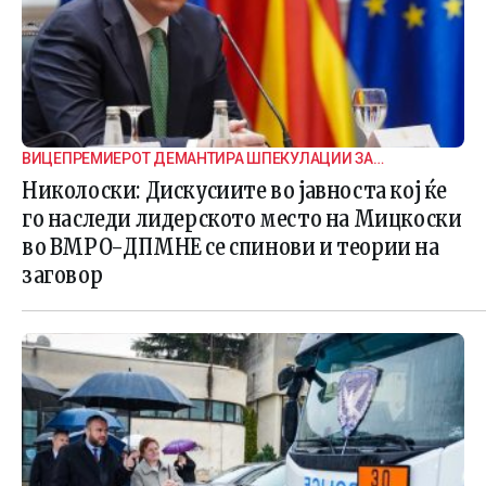
ВИЦЕПРЕМИЕРОТ ДЕМАНТИРА ШПЕКУЛАЦИИ ЗА
ВНАТРЕПАРТИСКИ ПОДЕЛБИ
Николоски: Дискусиите во јавноста кој ќе
го наследи лидерското место на Мицкоски
во ВМРО-ДПМНЕ се спинови и теории на
заговор