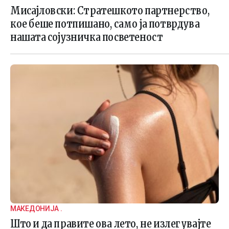
Мисајловски: Стратешкото партнерство,
кое беше потпишано, само ја потврдува
нашата сојузничка посветеност
МАКЕДОНИЈА .
Што и да правите ова лето, не излегувајте