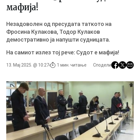
мафија!
Незадоволен од пресудата таткото на
Фросина Кулакова, Тодор Кулаков
демостративно ја напушти судницата.
На самиот излез тој рече: Судот е мафија!
13. Мај 2025. @ 10:27
1 мин. читање
Сподели