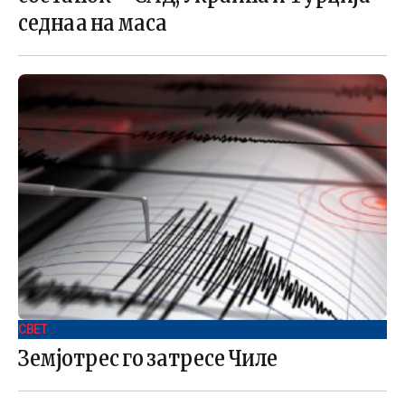
седнаа на маса
СВЕТ .
Земјотрес го затресе Чиле