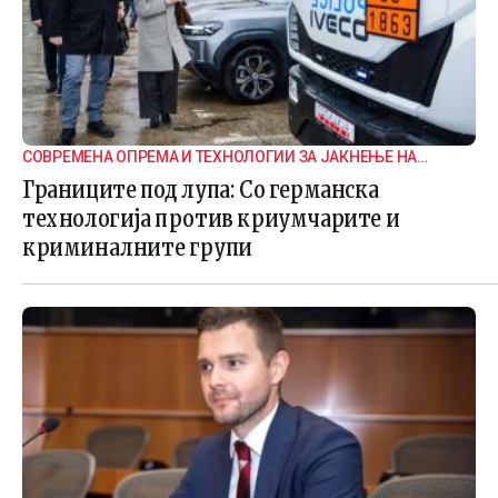
СОВРЕМЕНА ОПРЕМА И ТЕХНОЛОГИИ ЗА ЈАКНЕЊЕ НА
ГРАНИЧНАТА БЕЗБЕДНОСТ
Границите под лупа: Со германска
технологија против криумчарите и
криминалните групи