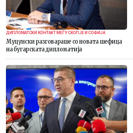
ДИПЛОМАТСКИ КОНТАКТ МЕЃУ СКОПЈЕ И СОФИЈА
Муцунски разговараше со новата шефица
на бугарската дипломатија