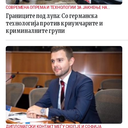
СОВРЕМЕНА ОПРЕМА И ТЕХНОЛОГИИ ЗА ЈАКНЕЊЕ НА
ГРАНИЧНАТА БЕЗБЕДНОСТ
Границите под лупа: Со германска
технологија против криумчарите и
криминалните групи
ДИПЛОМАТСКИ КОНТАКТ МЕЃУ СКОПЈЕ И СОФИЈА