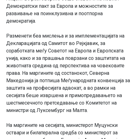
Демократски пакт за Европа и можностите за
развивање на поинклузивна и поотпорна
демократија.
Разменети беа мислења и за имплементацијата на
Декларацијата од Самитот во Рејкјавик, за
соработката меѓу Советот на Европа и Европската
унија, како и за прашања поврзани со заштитата на
животната средина од перспектива на човековите
права. На маргините од состанокот, Северна
Македонија ја потпиша Меѓународната конвенција за
заштита на професијата адвокат, а во рамки на
сесијата беше извршена и примопредавањето на
шестмесечното претседавање со Комитетот на
министри од Луксембург на Малта.
На маргините на сесијата, министерот Муцунски
оствари и билатерална средба со министерот за