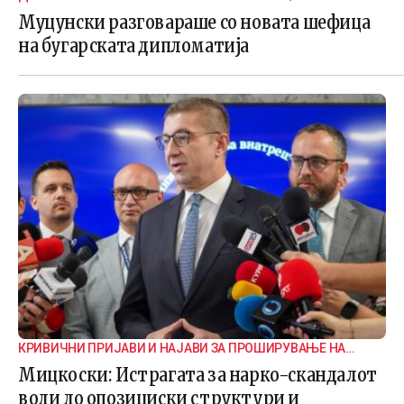
Муцунски разговараше со новата шефица
на бугарската дипломатија
КРИВИЧНИ ПРИЈАВИ И НАЈАВИ ЗА ПРОШИРУВАЊЕ НА
ИСТРАГАТА
Мицкоски: Истрагата за нарко-скандалот
води до опозициски структури и