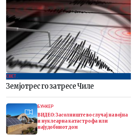
СВЕТ .
Земјотрес го затресе Чиле
БУНКЕР
ВИДЕО: Засолниште во случај на војна
и нуклеарна катастрофа или
најудобниот дом