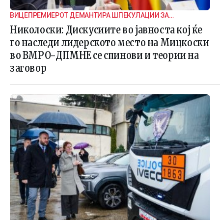
ВИЦЕПРЕМИЕРОТ ДЕМАНТИРА ШПЕКУЛАЦИИ ЗА
ВНАТРЕПАРТИСКИ ПОДЕЛБИ
Николоски: Дискусиите во јавноста кој ќе
го наследи лидерското место на Мицкоски
во ВМРО-ДПМНЕ се спинови и теории на
заговор