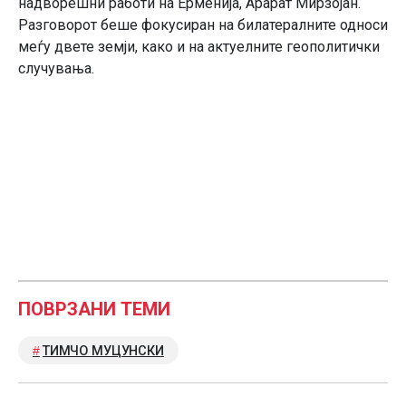
надворешни работи на Ерменија, Арарат Мирзојан.
Разговорот беше фокусиран на билатералните односи
меѓу двете земји, како и на актуелните геополитички
случувања.
ПОВРЗАНИ ТЕМИ
ТИМЧО МУЦУНСКИ