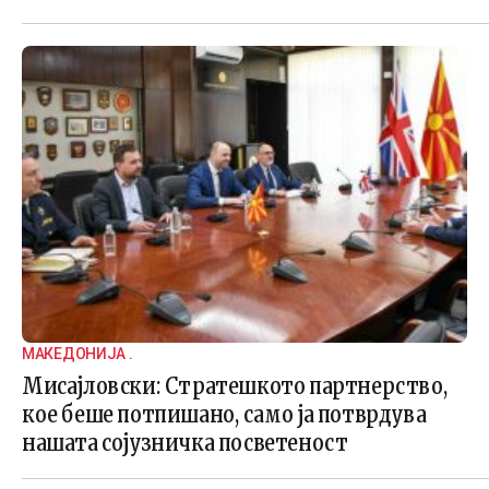
МАКЕДОНИЈА .
Мисајловски: Стратешкото партнерство,
кое беше потпишано, само ја потврдува
нашата сојузничка посветеност