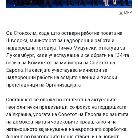
МНР
Од Стокхолм, каде што оствари работна посета на
Шведска, министерот за надворешни работи и
надворешна трговија, Тимчо Муцунски, отпатува за
Луксембург, каде учествуваше и се обрати на 134-та
сесија на Комитетот на министри на Советот на
Европа. На сесијата учествуваа министри за
надворешни работи на земјите членки и високи
претставници на Организацијата.
Состанокот се одржа во контекст на актуелните
геополитички предизвици, со фокус на поддршката
за Украина, улогата на Советот на Европа во заштита
на демократијата и човековите права, како и на
натамошното зајакнување на европската соработка.
Акцент во разговорите беше ставен и на новиот