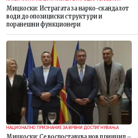
ИСТРАГАТА
Мицкоски: Истрагата за нарко-скандалот
води до опозициски структури и
поранешни функционери
НАЦИОНАЛНО ПРИЗНАНИЕ ЗА ВРВНИ ДОСТИГНУВАЊА
Мицкоски: Се воспоставува нов принцип –