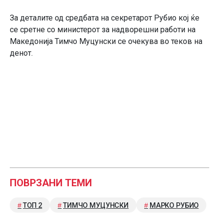
За деталите од средбата на секретарот Рубио кој ќе
се сретне со министерот за надворешни работи на
Македонија Тимчо Муцунски се очекува во теков на
денот.
ПОВРЗАНИ ТЕМИ
ТОП 2
ТИМЧО МУЦУНСКИ
МАРКО РУБИО