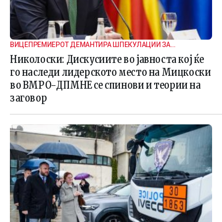
ВИЦЕПРЕМИЕРОТ ДЕМАНТИРА ШПЕКУЛАЦИИ ЗА
ВНАТРЕПАРТИСКИ ПОДЕЛБИ
Николоски: Дискусиите во јавноста кој ќе
го наследи лидерското место на Мицкоски
во ВМРО-ДПМНЕ се спинови и теории на
заговор