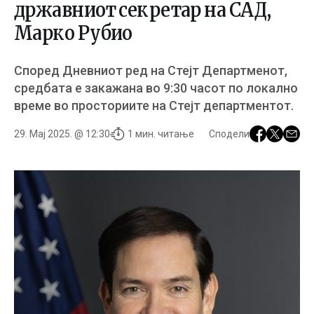
државниот секретaр на САД,
Маркo Рубио
Според Дневниот ред на Стејт Департменот,
средбата е закажана во 9:30 часот по локално
време во просториите на Стејт департментот.
29. Мај 2025. @ 12:30
1 мин. читање
Сподели