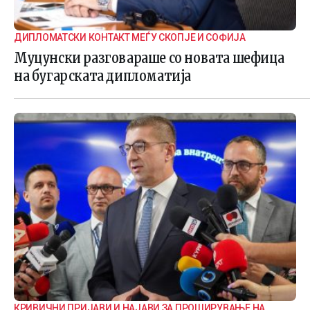
ДИПЛОМАТСКИ КОНТАКТ МЕЃУ СКОПЈЕ И СОФИЈА
Муцунски разговараше со новата шефица
на бугарската дипломатија
КРИВИЧНИ ПРИЈАВИ И НАЈАВИ ЗА ПРОШИРУВАЊЕ НА