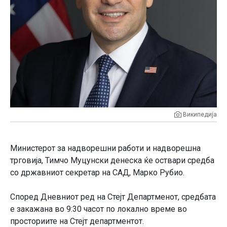
Википедија
Министерот за надворешни работи и надворешна
трговија, Тимчо Муцунски денеска ќе оствари средба
со државниот секретaр на САД, Маркo Рубио.
Според Дневниот ред на Стејт Департменот, средбата
е закажана во 9:30 часот по локално време во
просториите на Стејт департментот.