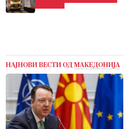
Македонски Железници Транспорт
доби нов лик
НАЈНОВИ ВЕСТИ ОД
МАКЕДОНИЈА