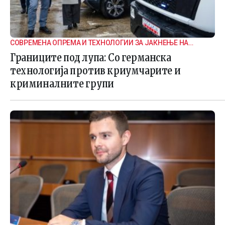
СОВРЕМЕНА ОПРЕМА И ТЕХНОЛОГИИ ЗА ЈАКНЕЊЕ НА
ГРАНИЧНАТА БЕЗБЕДНОСТ
Границите под лупа: Со германска
технологија против криумчарите и
криминалните групи