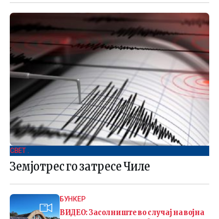
СВЕТ .
Земјотрес го затресе Чиле
БУНКЕР
ВИДЕО: Засолниште во случај на војна