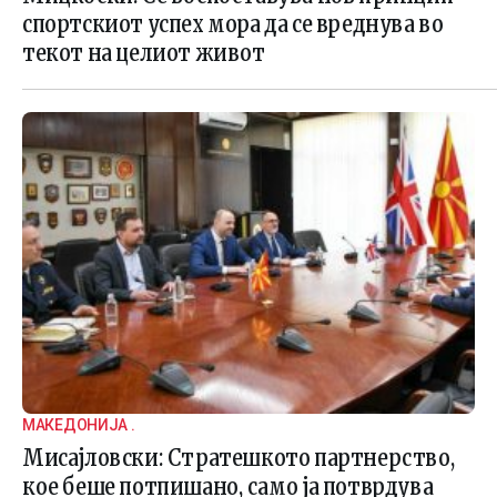
спортскиот успех мора да се вреднува во
текот на целиот живот
МАКЕДОНИЈА .
Мисајловски: Стратешкото партнерство,
кое беше потпишано, само ја потврдува