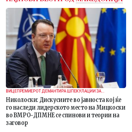
ВИЦЕПРЕМИЕРОТ ДЕМАНТИРА ШПЕКУЛАЦИИ ЗА
ВНАТРЕПАРТИСКИ ПОДЕЛБИ
Николоски: Дискусиите во јавноста кој ќе
го наследи лидерското место на Мицкоски
во ВМРО-ДПМНЕ се спинови и теории на
заговор