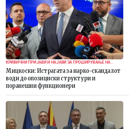
КРИВИЧНИ ПРИЈАВИ И НАЈАВИ ЗА ПРОШИРУВАЊЕ НА
ИСТРАГАТА
Мицкоски: Истрагата за нарко-скандалот
води до опозициски структури и
поранешни функционери