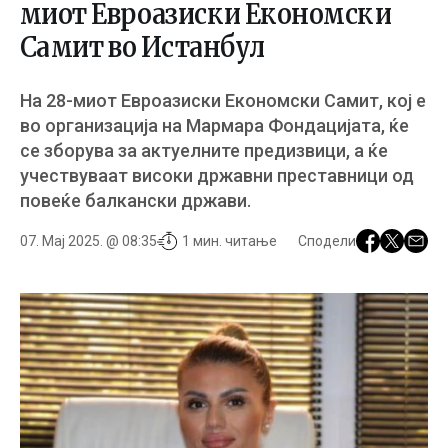
миот Евроазиски Економски
Самит во Истанбул
На 28-миот Евроазиски Економски Самит, кој е
во организација на Мармара Фондацијата, ќе
се зборува за актуелните предизвици, а ќе
учествуваат високи државни преставници од
повеќе балкански држави.
07. Мај 2025. @ 08:35
1 мин. читање
Сподели