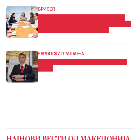
БРИСЕЛ
Муртезани и Суперти со заедничка
заложба за напредок на реформите и
отворање на првиот Кластер
ЕВРОПСКИ ПРАШАЊА
Трајков во работна посета на Демир
Хисар
НАЈНОВИ ВЕСТИ ОД
МАКЕДОНИЈА