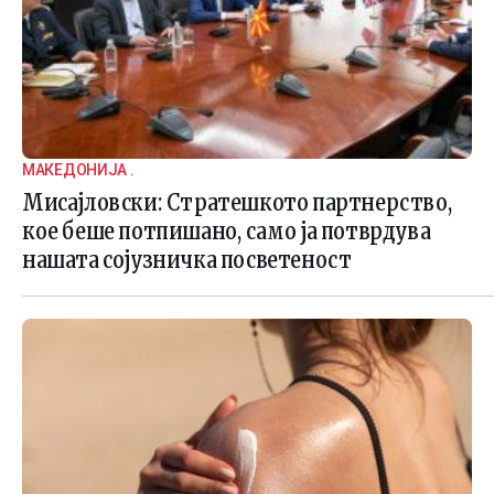
МАКЕДОНИЈА .
Мисајловски: Стратешкото партнерство,
кое беше потпишано, само ја потврдува
нашата сојузничка посветеност