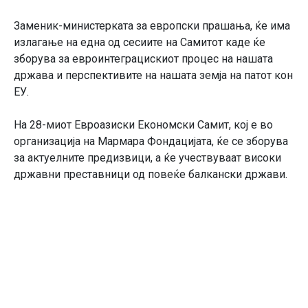
Заменик-министерката за европски прашања, ќе има
излагање на една од сесиите на Самитот каде ќе
зборува за евроинтеграцискиот процес на нашата
држава и перспективите на нашата земја на патот кон
ЕУ.
На 28-миот Евроазиски Економски Самит, кој е во
организација на Мармара Фондацијата, ќе се зборува
за актуелните предизвици, а ќе учествуваат високи
државни преставници од повеќе балкански држави.