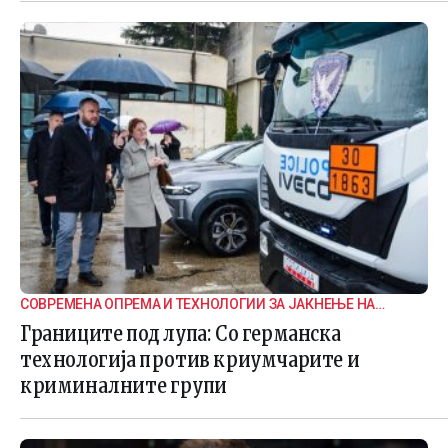
СОВРЕМЕНА ОПРЕМА И ТЕХНОЛОГИИ ЗА ЈАКНЕЊЕ НА
ГРАНИЧНАТА БЕЗБЕДНОСТ
Границите под лупа: Со германска
технологија против криумчарите и
криминалните групи