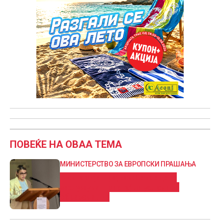
ПОВЕЌЕ НА ОВАА ТЕМА
МИНИСТЕРСТВО ЗА ЕВРОПСКИ ПРАШАЊА
Викторија Трајков: Секое дете
заслужува пристојни услови за
образование