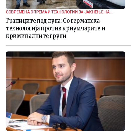
СОВРЕМЕНА ОПРЕМА И ТЕХНОЛОГИИ ЗА ЈАКНЕЊЕ НА
ГРАНИЧНАТА БЕЗБЕДНОСТ
Границите под лупа: Со германска
технологија против криумчарите и
криминалните групи