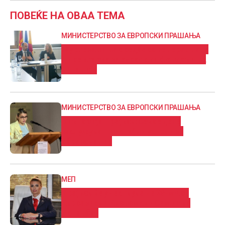
ПОВЕЌЕ НА ОВАА ТЕМА
МИНИСТЕРСТВО ЗА ЕВРОПСКИ ПРАШАЊА
Муртезани на средба со генералната
директорка за европски фондови на
Шпанија
МИНИСТЕРСТВО ЗА ЕВРОПСКИ ПРАШАЊА
Викторија Трајков: Секое дете
заслужува пристојни услови за
образование
МЕП
Трајков ќе учествува на 28-миот
Евроазиски Економски Самит во
Истанбул