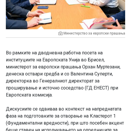
Министерство за европски прашања
Во рамките на дводневна работна посета на
институциите на Европската Унија во Брисел,
министерот за европски прашања Орхан Муртезани,
денеска оствари средба и со Валентина Суперти,
директорка во Генералниот директорат за
проширување и источно соседство (ГД ЕНЕСТ) при
Европската комисија.
Дискусиите се одвиваа во контекст на напреднатата
фаза на подготовките за отворање на Кластерот 1
(Фундаментални вредности), при што посебен акцент
беше ставен на исполнувањето на одредниците за