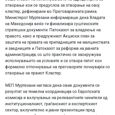
отворање кои се предуслов за отворање на овој
кластер, дефинирани во Преговарачката рамка.
Министерот Муртезани информираше дека Владата
на Македонија веќе ги финализира суштинските
стратешки документи: Патоказот за владеење на
правото, како и придружниот Акциски план за
заштита на правата на припадниците на малцинствата
и заедниците и Патоказот за реформа на јавната
администрација; со што практично се заокружува
исполнувањето на условите и се отвора патот кон
формално отпочнување на преговорите почнувајќи со
отворање на првиот Кластер.
МЕП Муртезани нагласи дека овие документи се
резултат на темелна координација со Европската
комисија и вклучување на релевантните чинители од
институционалниот, граѓанскиот и експертскиот
сектор, вклучително и јавни презентации пред