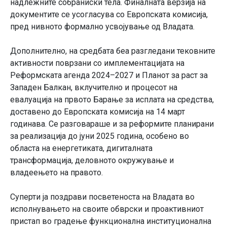
надлежните собраниски тела. Финалната верзија на
документите се усогласува со Европската комисија,
пред нивното формално усвојување од Владата.
Дополнително, на средбата беа разгледани тековните
активности поврзани со имплементацијата на
Реформската агенда 2024–2027 и Планот за раст за
Западен Балкан, вклучително и процесот на
евалуација на првото Барање за исплата на средства,
доставено до Европската комисија на 14 март
годинава. Се разговараше и за реформите планирани
за реализација до јуни 2025 година, особено во
областа на енергетиката, дигиталната
трансформација, деловното окружување и
владеењето на правото.
Суперти ја поздрави посветеноста на Владата во
исполнувањето на своите обврски и проактивниот
пристап во градење функционална институционална