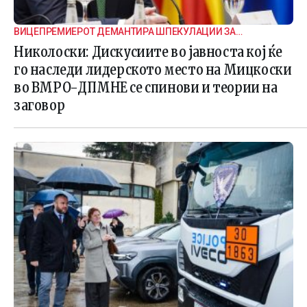
ВИЦЕПРЕМИЕРОТ ДЕМАНТИРА ШПЕКУЛАЦИИ ЗА
ВНАТРЕПАРТИСКИ ПОДЕЛБИ
Николоски: Дискусиите во јавноста кој ќе
го наследи лидерското место на Мицкоски
во ВМРО-ДПМНЕ се спинови и теории на
заговор