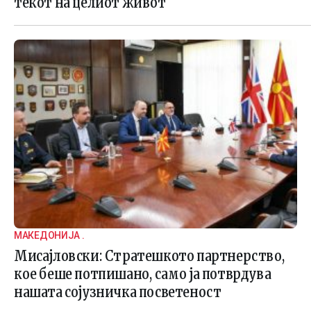
текот на целиот живот
МАКЕДОНИЈА .
Мисајловски: Стратешкото партнерство,
кое беше потпишано, само ја потврдува
нашата сојузничка посветеност