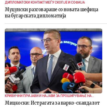
ДИПЛОМАТСКИ КОНТАКТ МЕЃУ СКОПЈЕ И СОФИЈА
Муцунски разговараше со новата шефица
на бугарската дипломатија
КРИВИЧНИ ПРИЈАВИ И НАЈАВИ ЗА ПРОШИРУВАЊЕ НА
ИСТРАГАТА
Мицкоски: Истрагата за нарко-скандалот