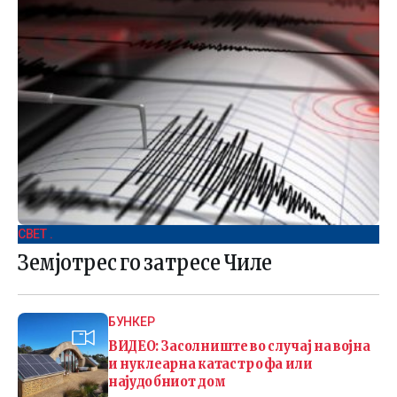
СВЕТ .
Земјотрес го затресе Чиле
БУНКЕР
ВИДЕО: Засолниште во случај на војна
и нуклеарна катастрофа или
најудобниот дом