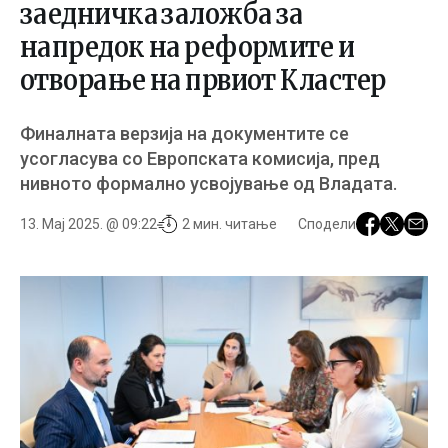
заедничка заложба за
напредок на реформите и
отворање на првиот Кластер
Финалната верзија на документите се
усогласува со Европската комисија, пред
нивното формално усвојување од Владата.
13. Мај 2025. @ 09:22
2 мин. читање
Сподели