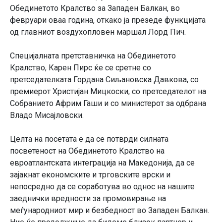
Обединетото Кралство за Западен Балкан, во
февруари оваа година, откако ја презеде функцијата
од главниот воздухопловен маршал Лорд Пич.
Специјалната претставничка на Обединетото
Кралство, Карен Пирс ќе се сретне со
претседателката Гордана Сиљановска Давкова, со
премиерот Христијан Мицкоски, со претседателот на
Собранието Африм Гаши и со министерот за одбрана
Владо Мисајловски.
Целта на посетата е да се потврди силната
посветеност на Обединетото Кралство на
евроатлантската интеграција на Македонија, да се
зајакнат економските и трговските врски и
непосредно да се соработува во однос на нашите
заеднички вредности за промовирање на
меѓународниот мир и безбедност во Западен Балкан.