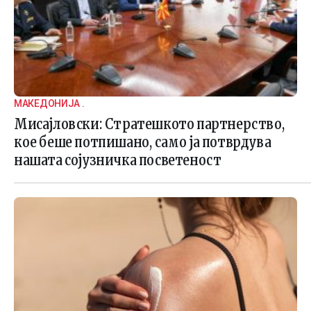
МАКЕДОНИЈА .
Мисајловски: Стратешкото партнерство,
кое беше потпишано, само ја потврдува
нашата сојузничка посветеност