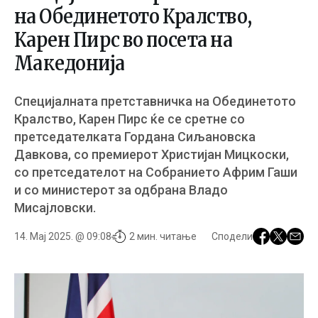
на Обединетото Кралство,
Карен Пирс во посета на
Македонија
Специјалната претставничка на Обединетото
Кралство, Карен Пирс ќе се сретне со
претседателката Гордана Сиљановска
Давкова, со премиерот Христијан Мицкоски,
со претседателот на Собранието Африм Гаши
и со министерот за одбрана Владо
Мисајловски.
14. Мај 2025. @ 09:08
2 мин. читање
Сподели