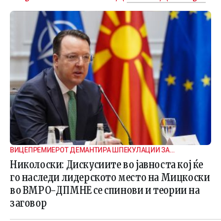
ВИЦЕПРЕМИЕРОТ ДЕМАНТИРА ШПЕКУЛАЦИИ ЗА
ВНАТРЕПАРТИСКИ ПОДЕЛБИ
Николоски: Дискусиите во јавноста кој ќе
го наследи лидерското место на Мицкоски
во ВМРО-ДПМНЕ се спинови и теории на
заговор