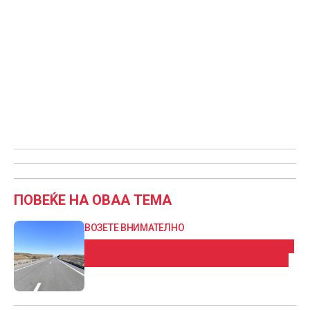
ПОВЕЌЕ НА ОВАА ТЕМА
ВОЗЕТЕ ВНИМАТЕЛНО
Сообраќајот на државните патишта се
одвива непречено и по суви коловози