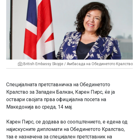
British Embassy Skopje / Амбасада на Обединетото Кралство
Специјалната претставничка на Обединетото
Кралство за Западен Балкан, Карен Пирс, ќе ја
оствари својата прва официјална посета на
Македонија во среда, 14 мај.
Карен Пирс, се додава во соопштението, е едена од
најискусните дипломати на Обединетото Кралство,
таа е назначена за специјален претставник на