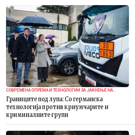
СОВРЕМЕНА ОПРЕМА И ТЕХНОЛОГИИ ЗА ЈАКНЕЊЕ НА
ГРАНИЧНАТА БЕЗБЕДНОСТ
Границите под лупа: Со германска
технологија против криумчарите и
криминалните групи