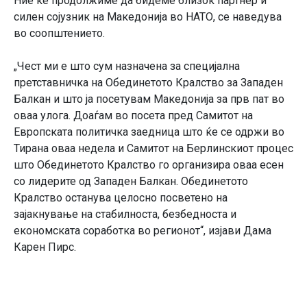
Ние ќе продолжиме да бидеме близок партнер и
силен сојузник на Македонија во НАТО, се наведува
во соопштението.
„Чест ми е што сум назначена за специјална
претставничка на Обединетото Кралство за Западен
Балкан и што ја посетувам Македонија за прв пат во
оваа улога. Доаѓам во посета пред Самитот на
Европската политичка заедница што ќе се одржи во
Тирана оваа недела и Самитот на Берлинскиот процес
што Обединетото Кралство го организира оваа есен
со лидерите од Западен Балкан. Обединетото
Кралство останува целосно посветено на
зајакнување на стабилноста, безбедноста и
економската соработка во регионот“, изјави Дама
Карен Пирс.