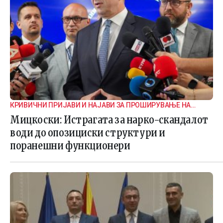
КРИВИЧНИ ПРИЈАВИ И НАЈАВИ ЗА ПРОШИРУВАЊЕ НА
ИСТРАГАТА
Мицкоски: Истрагата за нарко-скандалот
води до опозициски структури и
поранешни функционери