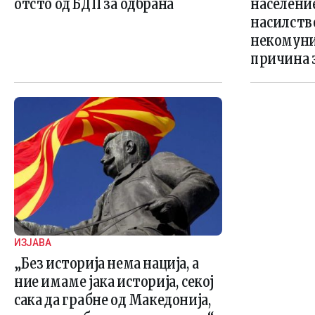
отсто од БДП за одбрана
население
насилств
некомуни
причина 
ИЗЈАВА
„Без историја нема нација, а
ние имаме јака историја, секој
сака да грабне од Македонија,