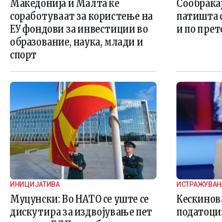
Македонија и Малта ќе
Сообраќа
соработуваат за користење на
патишта 
ЕУ фондови за инвестиции во
и по пре
образование, наука, млади и
спорт
ИНИЦИЈАТИВА
ИСТРАЖУВАЊЕ
СТУДИИ
Муцунски: Во НАТО се уште се
Кескинов
дискутира за издвојување пет
податоци: