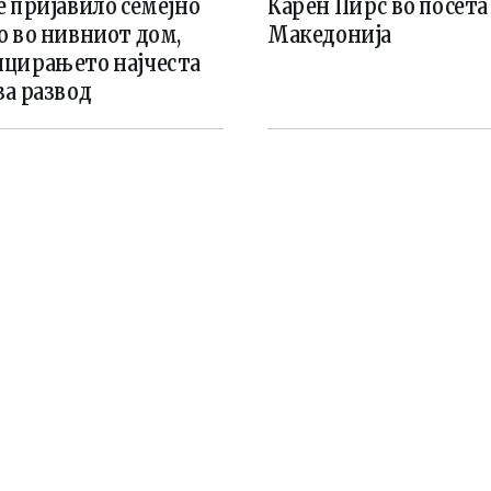
 пријавило семејно
Карен Пирс во посета
о во нивниот дом,
Македонија
цирањето најчеста
за развод