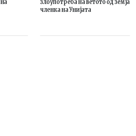
 на
злоупотреба на ветото од земја
членка на Унијата