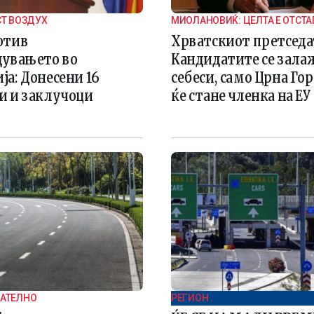
СТ ВОЗДУХ
МИОЛАНОВИЌ: ЦЕЛТА Е ОТСТ
ДРЖАВИТЕ КАНДИДАТИ
отив
Хрватскиот претседа
дувањето во
Кандидатите се зала
а: Донесени 16
себеси, само Црна Го
и и заклучоци
ќе стане членка на ЕУ
МАТЕЛНО
РЕГИОН .