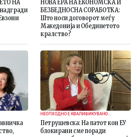
ЕТО НА
НОВА ЕРА НА ЕКОНОМСКА И
 надгради
БЕЗБЕДНОСНА СОРАБОТКА:
Евзони
Што носи договорот меѓу
Македонија и Обединетото
кралство?
НЕОПХОДНО Е КВАЛИФИКУВАНО
МНОЗИНСТВО ЗА НОСЕЊЕ НА ОДЛУКИ
авничка
Петрушевска: На патот кон ЕУ
ство,
блокирани сме поради