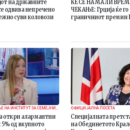
јот на државните
ЌЕ СЕ НАМАЛИ ВРЕМ
се одвива непречено
ЧЕКАЊЕ: Грција ќе го
тежно суви коловози
граничниот премин 
 НА ИНСТИТУТ ЗА СЕМЕЈНИ
ОФИЦИЈАЛНА ПОСЕТА
а откри алармантни
Специјалната претст
 5% од вкупното
на Обединетото Крал