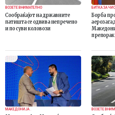
ВОЗЕТЕ ВНИМАТЕЛНО
БИТКА ЗА ЧИ
Сообраќајот на државните
Борба пр
патишта се одвива непречено
аерозага
и по суви коловози
Македониј
препорак
МАКЕДОНИЈА .
ВОЗЕТЕ ВНИ