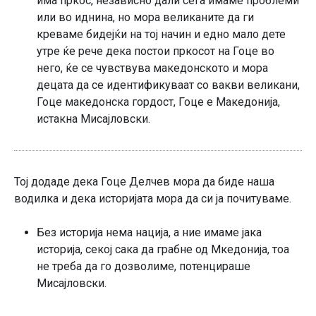
има пркос, независно дали сега имаме проблеми
или во иднина, но мора великаните да ги
креваме бидејќи на тој начин и едно мало дете
утре ќе рече дека постои пркосот на Гоце во
него, ќе се чувствува македонското и мора
децата да се идентификуваат со вакви великани,
Гоце македонска гордост, Гоце е Македонија,
истакна Мисајловски.
Тој додаде дека Гоце Делчев мора да биде наша
водилка и дека историјата мора да си ја почитуваме.
Без историја нема нација, а ние имаме јака
историја, секој сака да грабне од Мкедонија, тоа
не треба да го дозволиме, потенцираше
Мисајловски.