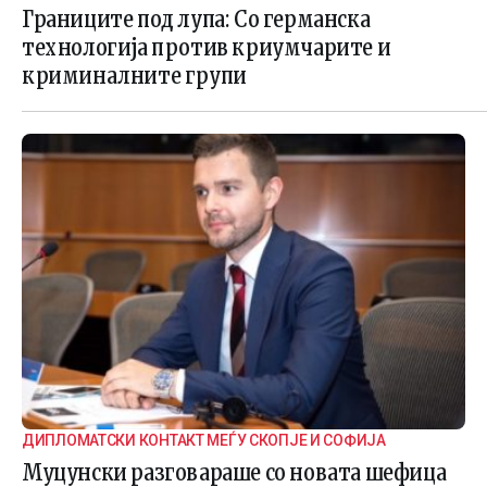
ГРАНИЧНАТА БЕЗБЕДНОСТ
Границите под лупа: Со германска
технологија против криумчарите и
криминалните групи
ДИПЛОМАТСКИ КОНТАКТ МЕЃУ СКОПЈЕ И СОФИЈА
Муцунски разговараше со новата шефица