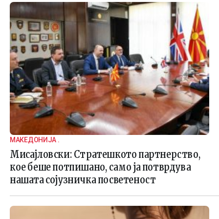
МАКЕДОНИЈА .
Мисајловски: Стратешкото партнерство,
кое беше потпишано, само ја потврдува
нашата сојузничка посветеност