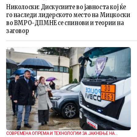
ВНАТРЕПАРТИСКИ ПОДЕЛБИ
Николоски: Дискусиите во јавноста кој ќе
го наследи лидерското место на Мицкоски
во ВМРО-ДПМНЕ се спинови и теории на
заговор
СОВРЕМЕНА ОПРЕМА И ТЕХНОЛОГИИ ЗА ЈАКНЕЊЕ НА