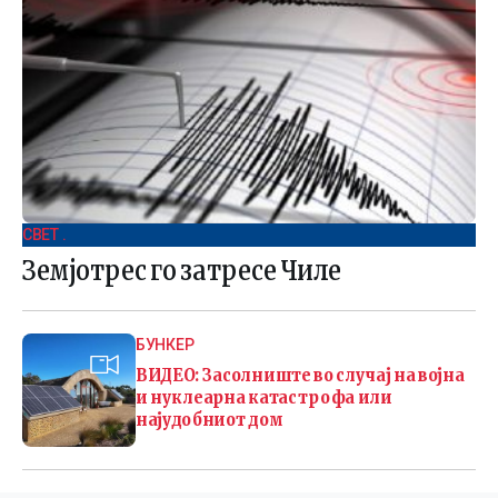
СВЕТ .
Земјотрес го затресе Чиле
БУНКЕР
ВИДЕО: Засолниште во случај на војна
и нуклеарна катастрофа или
најудобниот дом