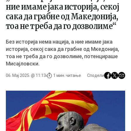
ние имаме јака историја, секој
сака да грабне од Македонија,
тоа не треба да го дозволиме“
Без историја нема нација, а ние имаме јака
историја, секој сака да грабне од Мкедонија,
тоа не треба да го дозволиме, потенцираше
Мисајловски.
06. Мај 2025. @ 11:13
1 мин. читање
Сподели