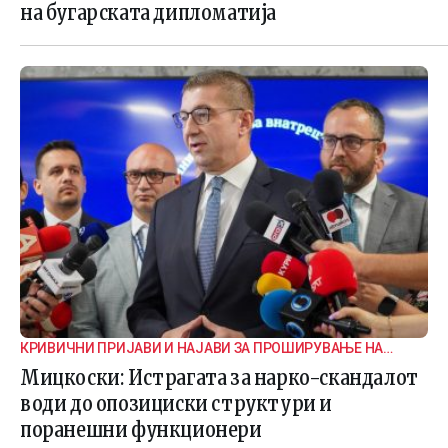
на бугарската дипломатија
КРИВИЧНИ ПРИЈАВИ И НАЈАВИ ЗА ПРОШИРУВАЊЕ НА
ИСТРАГАТА
Мицкоски: Истрагата за нарко-скандалот
води до опозициски структури и
поранешни функционери