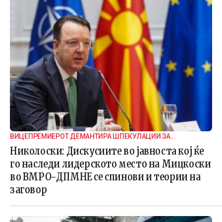
ВИЦЕПРЕМИЕРОТ ДЕМАНТИРА ШПЕКУЛАЦИИ ЗА
ВНАТРЕПАРТИСКИ ПОДЕЛБИ
Николоски: Дискусиите во јавноста кој ќе
го наследи лидерското место на Мицкоски
во ВМРО-ДПМНЕ се спинови и теории на
заговор