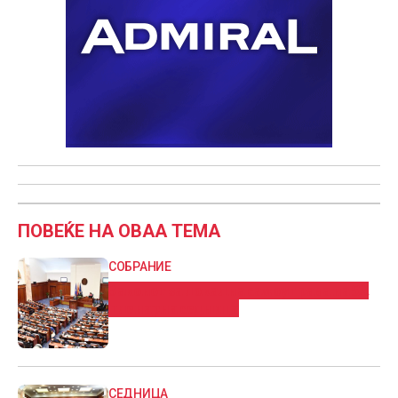
ПОВЕЌЕ НА ОВАА ТЕМА
СОБРАНИЕ
Законот за локална самоуправа на 52.
пленарна седница
СЕДНИЦА