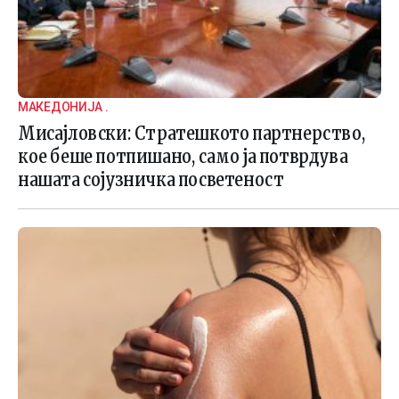
МАКЕДОНИЈА .
Мисајловски: Стратешкото партнерство,
кое беше потпишано, само ја потврдува
нашата сојузничка посветеност