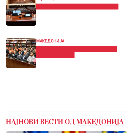
Пратенички прашања во Собрание
МАКЕДОНИЈА
Во Собранието седници ќе одржат
повеќе комисии
НАЈНОВИ ВЕСТИ ОД
МАКЕДОНИЈА