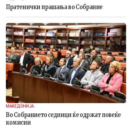
Пратенички прашања во Собрание
МАКЕДОНИЈА .
Во Собранието седници ќе одржат повеќе
комисии