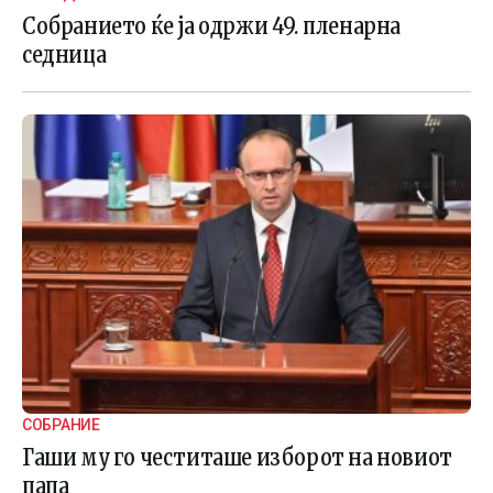
Собранието ќе ја одржи 49. пленарна
седница
СОБРАНИЕ
Гаши му го честиташе изборот на новиот
папа