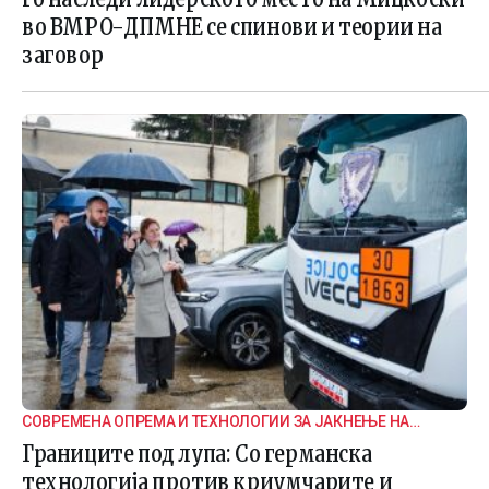
во ВМРО-ДПМНЕ се спинови и теории на
заговор
СОВРЕМЕНА ОПРЕМА И ТЕХНОЛОГИИ ЗА ЈАКНЕЊЕ НА
ГРАНИЧНАТА БЕЗБЕДНОСТ
Границите под лупа: Со германска
технологија против криумчарите и