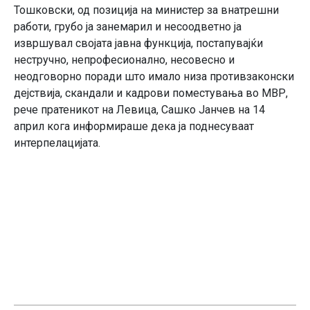
Тошковски, од позиција на министер за внатрешни
работи, грубо ја занемарил и несоодветно ја
извршувал својата јавна функција, постапувајќи
нестручно, непрофесионално, несовесно и
неодговорно поради што имало низа противзаконски
дејствија, скандали и кадрови поместувања во МВР,
рече пратеникот на Левица, Сашко Јанчев на 14
април кога информираше дека ја поднесуваат
интерпелацијата.