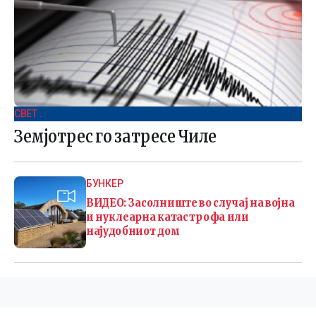
СВЕТ .
Земјотрес го затресе Чиле
БУНКЕР
ВИДЕО: Засолниште во случај на војна
и нуклеарна катастрофа или
најудобниот дом