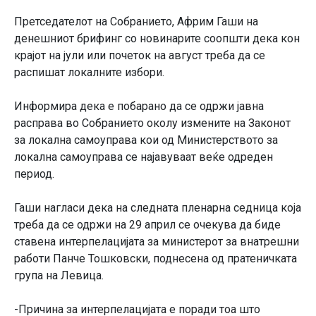
Претседателот на Собранието, Африм Гаши на
денешниот брифинг со новинарите соопшти дека кон
крајот на јули или почеток на август треба да се
распишат локалните избори.
Информира дека е побарано да се одржи јавна
расправа во Собранието околу измените на Законот
за локална самоуправа кои од Министерството за
локална самоуправа се најавуваат веќе одреден
период.
Гаши нагласи дека на следната пленарна седница која
треба да се одржи на 29 април се очекува да биде
ставена интерпелацијата за министерот за внатрешни
работи Панче Тошковски, поднесена од пратеничката
група на Левица.
-Причина за интерпелацијата е поради тоа што