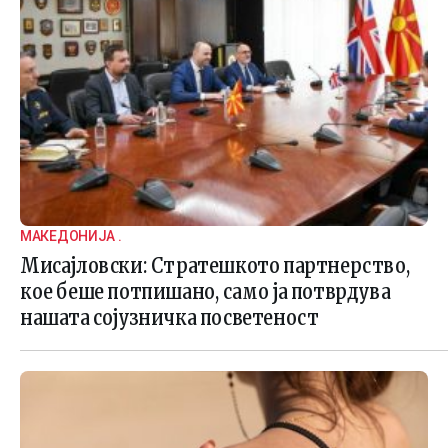
МАКЕДОНИЈА .
Мисајловски: Стратешкото партнерство,
кое беше потпишано, само ја потврдува
нашата сојузничка посветеност