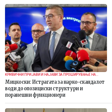
КРИВИЧНИ ПРИЈАВИ И НАЈАВИ ЗА ПРОШИРУВАЊЕ НА
ИСТРАГАТА
Мицкоски: Истрагата за нарко-скандалот
води до опозициски структури и
поранешни функционери