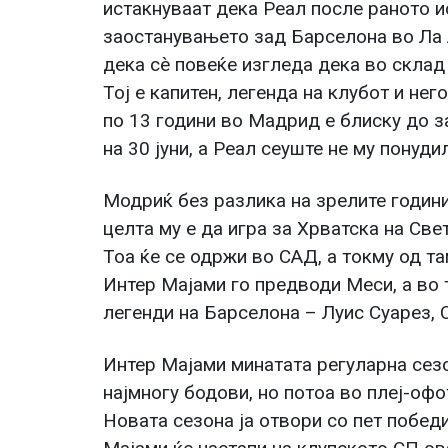
истакнуваат дека Реал после раното и
заостанувањето зад Барселона во Ла 
дека сè повеќе изгледа дека во склад
Тој е капитен, легенда на клубот и нег
по 13 години во Мадрид е блиску до 
на 30 јуни, а Реал сеуште не му понуд
Модриќ без разлика на зрелите години
целта му е да игра за Хрватска на Све
Тоа ќе се одржи во САД, а токму од та
Интер Мајами го предводи Меси, а во 
легенди на Барселона – Луис Суарез, 
Интер Мајами минатата регуларна сез
најмногу бодови, но потоа во плеј-офо
Новата сезона ја отвори со пет побед