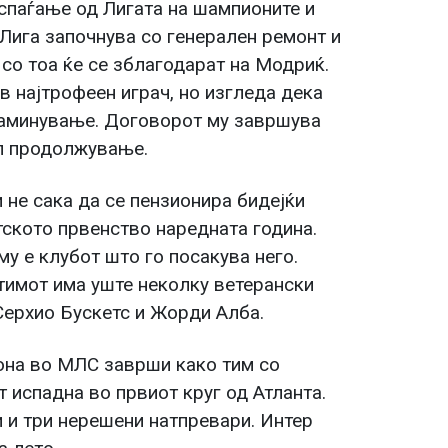
спаѓање од Лигата на шампионите и
Лига започнува со генерален ремонт и
 со тоа ќе се зблагодарат на Модриќ.
ов најтрофеен играч, но изгледа дека
заминување. Договорот му завршува
ил продолжување.
 не сака да се пензионира бидејќи
тското првенство наредната година.
му е клубот што го посакува него.
тимот има уште неколку ветерански
Серхио Бускетс и Жорди Алба.
она во МЛС заврши како тим со
т испадна во првиот круг од Атланта.
и и три нерешени натпревари. Интер