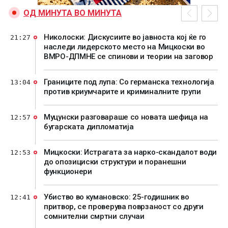
ОД МИНУТА ВО МИНУТА
Николоски: Дискусиите во јавноста кој ќе го
21:27
наследи лидерското место на Мицкоски во
ВМРО-ДПМНЕ се спинови и теории на заговор
Границите под лупа: Со германска технологија
13:04
против криумчарите и криминалните групи
Муцунски разговараше со новата шефица на
12:57
бугарската дипломатија
Мицкоски: Истрагата за нарко-скандалот води
12:53
до опозициски структури и поранешни
функционери
Убиство во кумановско: 25-годишник во
12:41
притвор, се проверува поврзаност со други
сомнителни смртни случаи