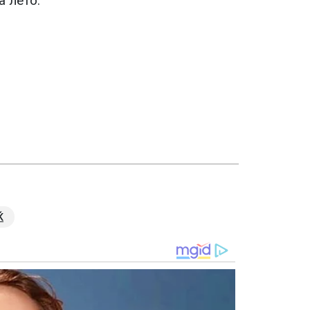
а лето.
Ќ