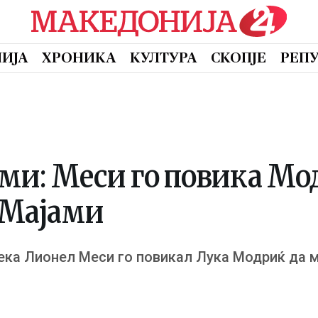
ИЈА
ХРОНИКА
КУЛТУРА
СКОПЈЕ
РЕП
и: Меси го повика Мо
 Мајами
ка Лионел Меси го повикал Лука Модриќ да м