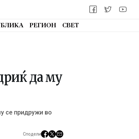
УБЛИКА
РЕГИОН
СВЕТ
дриќ да му
у се придружи во
Сподели