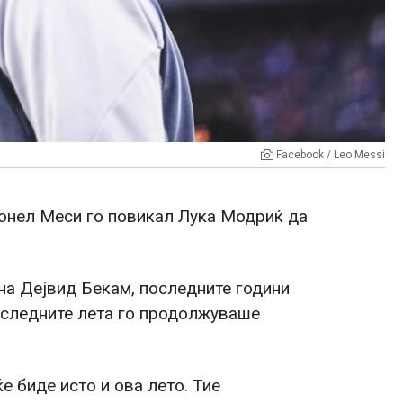
Facebook / Leo Messi
онел Меси го повикал Лука Модриќ да
 на Дејвид Бекам, последните години
последните лета го продолжуваше
е биде исто и ова лето. Тие