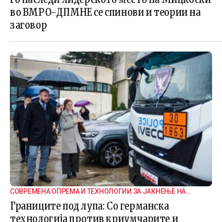
во ВМРО-ДПМНЕ се спинови и теории на
заговор
СОВРЕМЕНА ОПРЕМА И ТЕХНОЛОГИИ ЗА ЈАКНЕЊЕ НА
ГРАНИЧНАТА БЕЗБЕДНОСТ
Границите под лупа: Со германска
технологија против криумчарите и