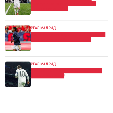
многумина, Модриќ лее солзи во
клупскиот автобус
РЕАЛ МАДРИД
Родриго донел одлука, Чави му дал на
знаење што треба да направи!
РЕАЛ МАДРИД
Реал сепак го отпиша Модриќ, не се
прашува Алонсо!