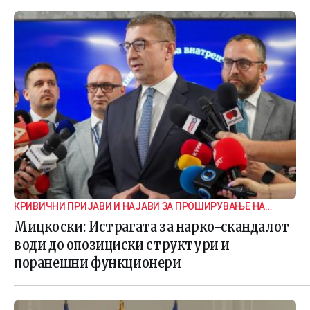
КРИВИЧНИ ПРИЈАВИ И НАЈАВИ ЗА ПРОШИРУВАЊЕ НА
ИСТРАГАТА
Мицкоски: Истрагата за нарко-скандалот
води до опозициски структури и
поранешни функционери