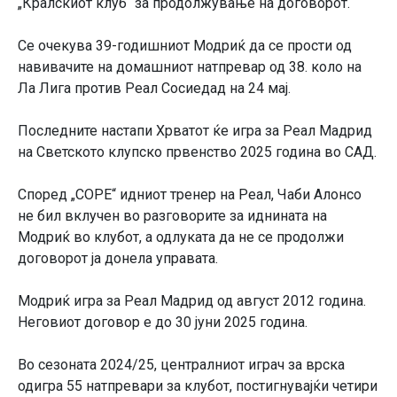
„Кралскиот клуб“ за продолжување на договорот.
Се очекува 39-годишниот Модриќ да се прости од
навивачите на домашниот натпревар од 38. коло на
Ла Лига против Реал Сосиедад на 24 мај.
Последните настапи Хрватот ќе игра за Реал Мадрид
на Светското клупско првенство 2025 година во САД.
Според „COPE“ идниот тренер на Реал, Чаби Алонсо
не бил вклучен во разговорите за иднината на
Модриќ во клубот, а одлуката да не се продолжи
договорот ја донела управата.
Модриќ игра за Реал Мадрид од август 2012 година.
Неговиот договор е до 30 јуни 2025 година.
Во сезоната 2024/25, централниот играч за врска
одигра 55 натпревари за клубот, постигнувајќи четири