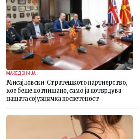
МАКЕДОНИЈА .
Мисајловски: Стратешкото партнерство,
кое беше потпишано, само ја потврдува
нашата сојузничка посветеност