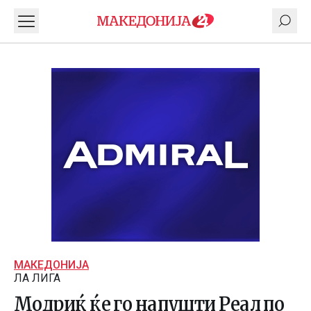
МАКЕДОНИЈА
ЛА ЛИГА
Модриќ ќе го напушти Реал по