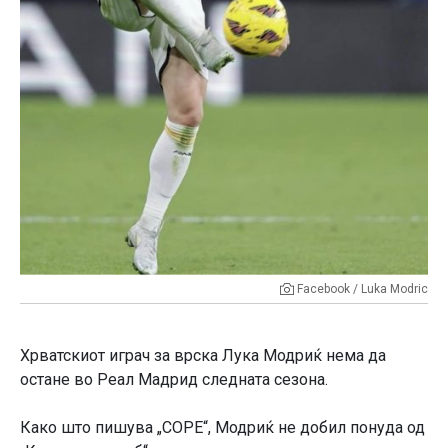
Facebook / Luka Modric
Хрватскиот играч за врска Лука Модриќ нема да
остане во Реал Мадрид следната сезона.
Како што пишува „COPE“, Модриќ не добил понуда од