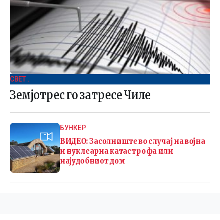
СВЕТ .
Земјотрес го затресе Чиле
БУНКЕР
ВИДЕО: Засолниште во случај на војна
и нуклеарна катастрофа или
најудобниот дом