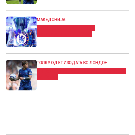
МАКЕДОНИЈА
Челси ја освои Лигата на
Конференции на УЕФА
ТОЛКУ ОД ЕПИЗОДАТА ВО ЛОНДОН
Енцо Фернандез е на излезната врата
на Челси