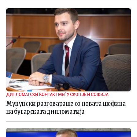
ДИПЛОМАТСКИ КОНТАКТ МЕЃУ СКОПЈЕ И СОФИЈА
Муцунски разговараше со новата шефица
на бугарската дипломатија