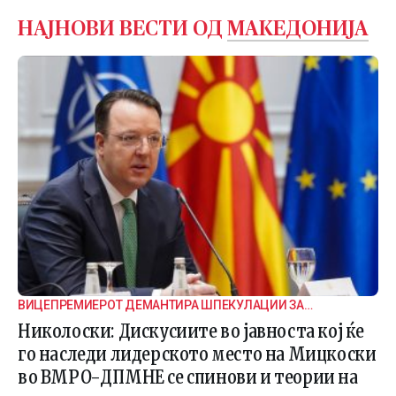
НАЈНОВИ ВЕСТИ ОД
МАКЕДОНИЈА
ВИЦЕПРЕМИЕРОТ ДЕМАНТИРА ШПЕКУЛАЦИИ ЗА
ВНАТРЕПАРТИСКИ ПОДЕЛБИ
Николоски: Дискусиите во јавноста кој ќе
го наследи лидерското место на Мицкоски
во ВМРО-ДПМНЕ се спинови и теории на