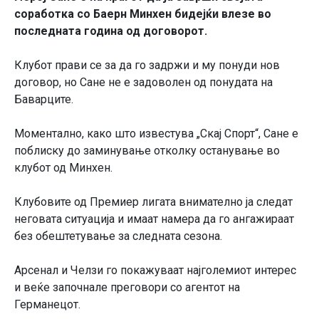
соработка со Баерн Минхен бидејќи влезе во
последната година од договорот.
Клубот прави се за да го задржи и му понуди нов
договор, но Сане не е задоволен од понудата на
Баварците.
Моментално, како што известува „Скај Спорт“, Сане е
поблиску до заминување отколку останување во
клубот од Минхен.
Клубовите од Премиер лигата внимателно ја следат
неговата ситуација и имаат намера да го ангажираат
без обештетување за следната сезона.
Арсенал и Челзи го покажуваат најголемиот интерес
и веќе започнале преговори со агентот на
Германецот.