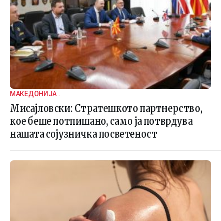
МАКЕДОНИЈА .
Мисајловски: Стратешкото партнерство,
кое беше потпишано, само ја потврдува
нашата сојузничка посветеност