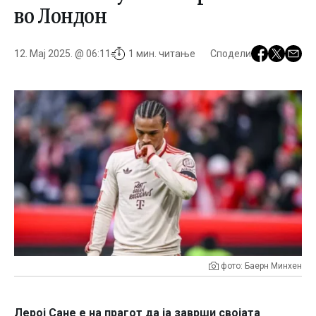
во Лондон
12. Мај 2025. @ 06:11
1 мин. читање
Сподели
фото: Баерн Минхен
Лерој Сане е на прагот да ја заврши својата