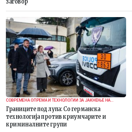
заговор
СОВРЕМЕНА ОПРЕМА И ТЕХНОЛОГИИ ЗА ЈАКНЕЊЕ НА
ГРАНИЧНАТА БЕЗБЕДНОСТ
Границите под лупа: Со германска
технологија против криумчарите и
криминалните групи