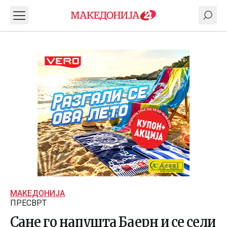
МАКЕДОНИЈА
ПРЕСВРТ
Сане го напушта Баерн и се сели