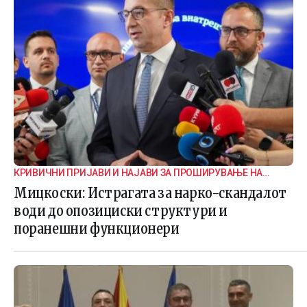
КРИВИЧНИ ПРИЈАВИ И НАЈАВИ ЗА ПРОШИРУВАЊЕ НА
ИСТРАГАТА
Мицкоски: Истрагата за нарко-скандалот
води до опозициски структури и
поранешни функционери