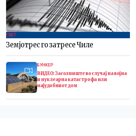
СВЕТ .
Земјотрес го затресе Чиле
БУНКЕР
ВИДЕО: Засолниште во случај на војна
и нуклеарна катастрофа или
најудобниот дом
©
2026 Македонија 24