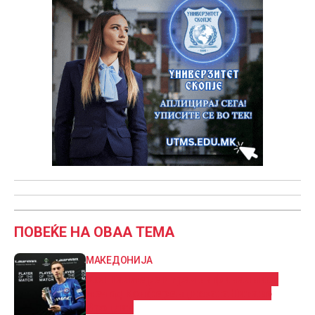
ПОВЕЌЕ НА ОВАА ТЕМА
МАКЕДОНИЈА
Кол Палмер е играч на финалниот
меч од Конференциската Лига во
Вроцлав