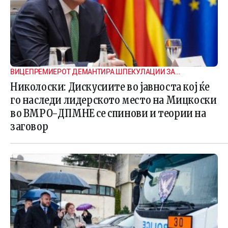
ВИЦЕПРЕМИЕРОТ ДЕМАНТИРА ШПЕКУЛАЦИИ ЗА
ВНАТРЕПАРТИСКИ ПОДЕЛБИ
Николоски: Дискусиите во јавноста кој ќе
го наследи лидерското место на Мицкоски
во ВМРО-ДПМНЕ се спинови и теории на
заговор