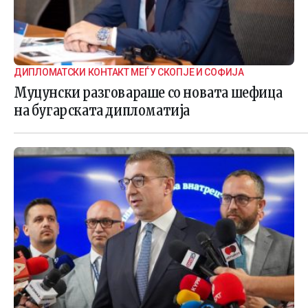
ДИПЛОМАТСКИ КОНТАКТ МЕЃУ СКОПЈЕ И СОФИЈА
Муцунски разговараше со новата шефица
на бугарската дипломатија