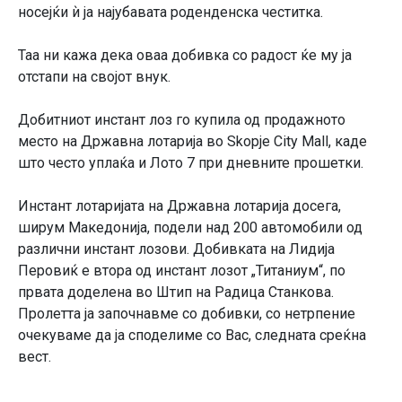
носејќи ѝ ја најубавата роденденска честитка.
Таа ни кажа дека оваа добивка со радост ќе му ја
отстапи на својот внук.
Добитниот инстант лоз го купила од продажното
место на Државна лотарија во Skopje City Mall, каде
што често уплаќа и Лото 7 при дневните прошетки.
Инстант лотаријата на Државна лотарија досега,
ширум Македонија, подели над 200 автомобили од
различни инстант лозови. Добивката на Лидија
Перовиќ е втора од инстант лозот „Титаниум“, по
првата доделена во Штип на Радица Станкова.
Пролетта ја започнавме со добивки, со нетрпение
очекуваме да ја споделиме со Вас, следната среќна
вест.