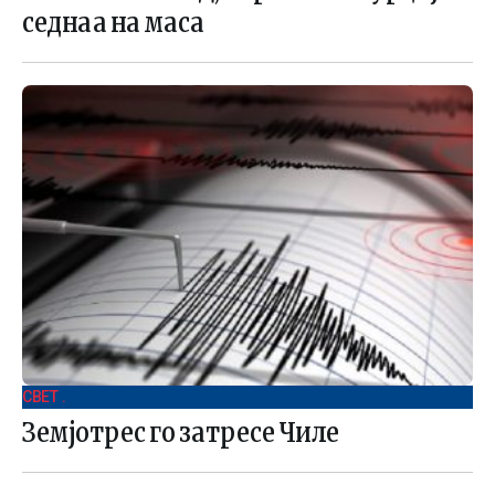
седнаа на маса
СВЕТ .
Земјотрес го затресе Чиле