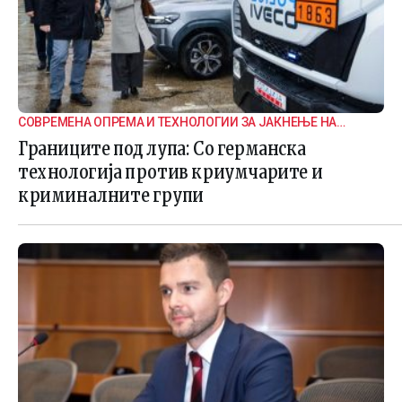
СОВРЕМЕНА ОПРЕМА И ТЕХНОЛОГИИ ЗА ЈАКНЕЊЕ НА
ГРАНИЧНАТА БЕЗБЕДНОСТ
Границите под лупа: Со германска
технологија против криумчарите и
криминалните групи