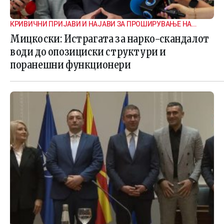
КРИВИЧНИ ПРИЈАВИ И НАЈАВИ ЗА ПРОШИРУВАЊЕ НА
ИСТРАГАТА
Мицкоски: Истрагата за нарко-скандалот
води до опозициски структури и
поранешни функционери