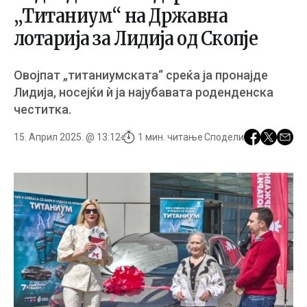
„Титаниум“ на Државна
лотарија за Лидија од Скопје
Овојпат „титаниумската“ среќа ја пронајде
Лидија, носејќи ѝ ја најубавата роденденска
честитка.
15. Април 2025. @ 13:12
1 мин. читање
Сподели