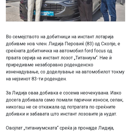
Во семејството на добитници на инстант лотарија
добивме нов член. Лидија Перовиќ (83) од Скопје, е
среќната добитничка на автомобил ford focus од
првата серија на инстант лозот „Титаниум“. Ние ѝ
приредивме незаборавно роденденско
изненадување, со доделување на автомобилот токму
на нејзинот 83-ти роденден.
За Лидија оваа добивка е сосема неочекувана. Иако
досега добивала само помали парични износи, сепак,
никогаш не се откажала од потрагата по среќните
добивки и забавата што инстант лозовите ја нудат.
Овојпат „титаниумската“ среќа ја пронајде Лидија,