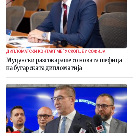
ДИПЛОМАТСКИ КОНТАКТ МЕЃУ СКОПЈЕ И СОФИЈА
Муцунски разговараше со новата шефица
на бугарската дипломатија