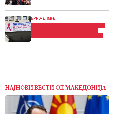
ВМРО-ДПМНЕ
Филипче да не си го крева рејтингот
преку прилики за лидерска, нека
признае одговорност за Онкологија
НАЈНОВИ ВЕСТИ ОД
МАКЕДОНИЈА