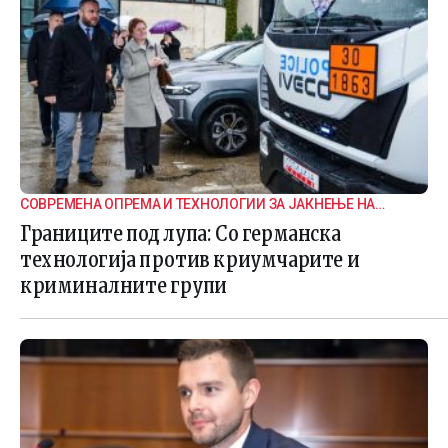
СОВРЕМЕНА ОПРЕМА И ТЕХНОЛОГИИ ЗА ЈАКНЕЊЕ НА
ГРАНИЧНАТА БЕЗБЕДНОСТ
Границите под лупа: Со германска
технологија против криумчарите и
криминалните групи