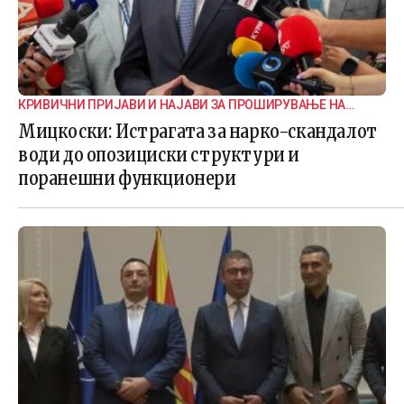
КРИВИЧНИ ПРИЈАВИ И НАЈАВИ ЗА ПРОШИРУВАЊЕ НА
ИСТРАГАТА
Мицкоски: Истрагата за нарко-скандалот
води до опозициски структури и
поранешни функционери