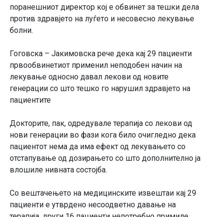
поранешниот директор кој е обвинет за тешки дела
против здравјето на луѓето и несовесно лекување
болни.
Гоговска – Јакимовска рече дека кај 29 пациенти
првообвинетиот применил неподобен начин на
лекување односно давал лекови од новите
генерации со што тешко го нарушил здравјето на
пациентите
Докторите, пак, одредувале терапија со лекови од
нови генерации во фази кога било очигледно дека
пациентот нема да има ефект од лекувањето со
отстапување од дозирањето со што дополнително ја
влошиле нивната состојба.
Со вештачењето на медицинските извештаи кај 29
пациенти е утврдено несоодветно давање на
терапија, други 16 пациенти непотребно примиле