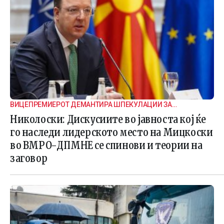
ВИЦЕПРЕМИЕРОТ ДЕМАНТИРА ШПЕКУЛАЦИИ ЗА
ВНАТРЕПАРТИСКИ ПОДЕЛБИ
Николоски: Дискусиите во јавноста кој ќе
го наследи лидерското место на Мицкоски
во ВМРО-ДПМНЕ се спинови и теории на
заговор