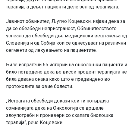
терапија, а девет пациенти деле зел од терапијата.
Јавниот обвинител, Љупчо Коцевски, изјави дека за
да се обезбеди непристраност, Обвинителството
успеало да обезбеди две медицински вештачења од
Словенија и од Србија кои се однесуваат на различни
сегменти од лекувањето на пациентите.
Биле испратени 65 истории на онколошки пациенти и
било потврдено дека во висок процент терапијата не
била давана онака како што е предвидено во
протоколите за овие болести.
„Истрагата обезбеди докази кои ги потврдија
сомненијата дека на Онкологија се вршеле
злоупотреби и проневери со скапата биолошка
терапија“, рече Коцевски.