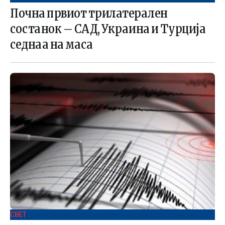
Почна првиот трилатерален
состанок – САД, Украина и Турција
седнаа на маса
СВЕТ .