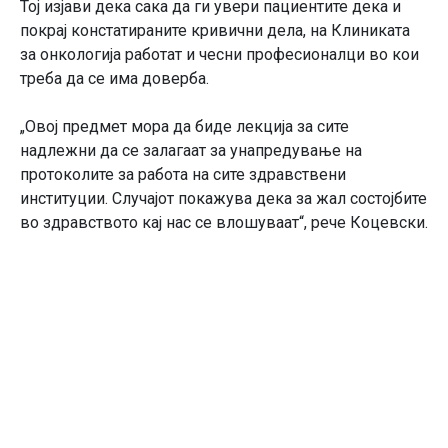
Тој изјави дека сака да ги увери пациентите дека и
покрај констатираните кривични дела, на Клиниката
за онкологија работат и чесни професионалци во кои
треба да се има доверба.
„Овој предмет мора да биде лекција за сите
надлежни да се залагаат за унапредување на
протоколите за работа на сите здравствени
институции. Случајот покажува дека за жал состојбите
во здравството кај нас се влошуваат“, рече Коцевски.