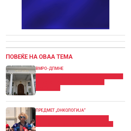
ПОВЕЌЕ НА ОВАА ТЕМА
ВМРО-ДПМНЕ
Филипче не чувствува одговорност за
Онкологија и не му е грижа за
граѓаните
ПРЕДМЕТ „ОНКОЛОГИЈА“
Претставници на онколошките
пациенти на средба во ОЈО Скопје