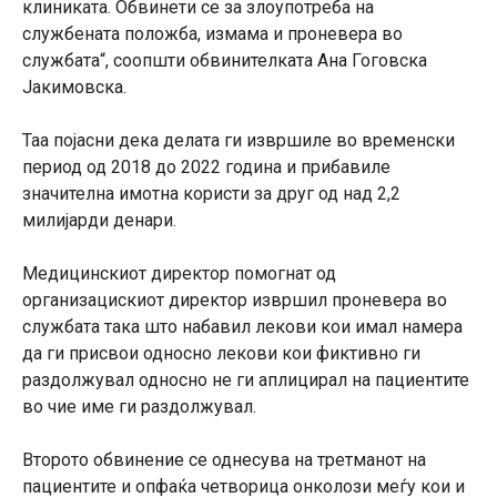
клиниката. Обвинети се за злоупотреба на
службената положба, измама и проневера во
службата“, соопшти обвинителката Ана Гоговска
Јакимовска.
Таа појасни дека делата ги извршиле во временски
период од 2018 до 2022 година и прибавиле
значителна имотна користи за друг од над 2,2
милијарди денари.
Медицинскиот директор помогнат од
организацискиот директор извршил проневера во
службата така што набавил лекови кои имал намера
да ги присвои односно лекови кои фиктивно ги
раздолжувал односно не ги аплицирал на пациентите
во чие име ги раздолжувал.
Второто обвинение се однесува на третманот на
пациентите и опфаќа четворица онколози меѓу кои и