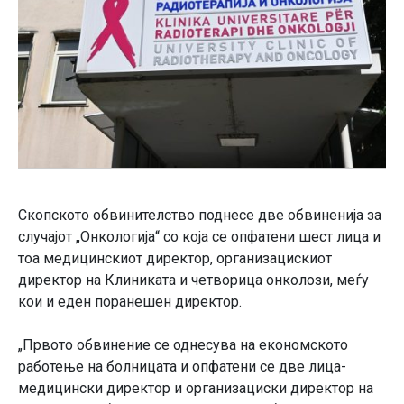
Скопското обвинителство поднесе две обвиненија за
случајот „Онкологија“ со која се опфатени шест лица и
тоа медицинскиот директор, организацискиот
директор на Клиниката и четворица онколози, меѓу
кои и еден поранешен директор.
„Првото обвинение се однесува на економското
работење на болницата и опфатени се две лица-
медицински директор и организациски директор на