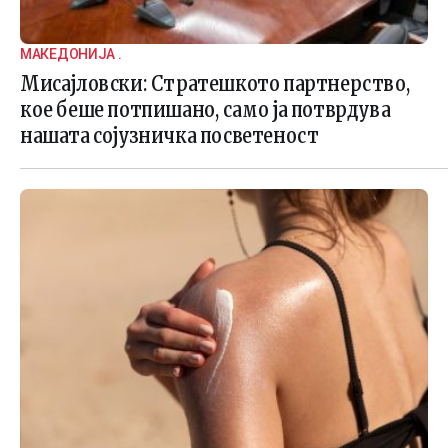
МАКЕДОНИЈА .
Мисајловски: Стратешкото партнерство,
кое беше потпишано, само ја потврдува
нашата сојузничка посветеност