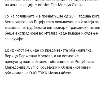
на иста локација – во Ист Гејт Мол во Скопје.
Тој на полицијата и е познат уште од 2011 година кога
беше уапсен во Грција како осомничен во Италија за
местење на фудбалски натпревари. Трајковски тогаш
беше екстрадиран во Италија каде имаше и судење
за случајот.
Брифингот ќе биде со предметната обвинителка​
Верица Бержецка Крстева, а на истиот ќе
присуствуваат и Јавниот обвинител на Република
Македонија Љупчо Коцевски и Основниот јавен
обвинител на ОЈО ГОКК Ислам Абази.