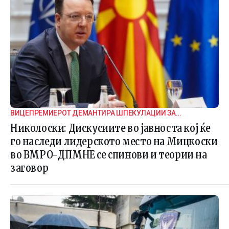
ВИЦЕПРЕМИЕРОТ ДЕМАНТИРА ШПЕКУЛАЦИИ ЗА
ВНАТРЕПАРТИСКИ ПОДЕЛБИ
Николоски: Дискусиите во јавноста кој ќе
го наследи лидерското место на Мицкоски
во ВМРО-ДПМНЕ се спинови и теории на
заговор