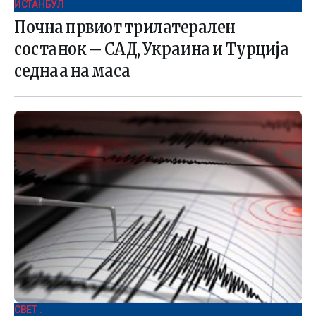
ИСТАНБУЛ
Почна првиот трилатерален
состанок – САД, Украина и Турција
седнаа на маса
СВЕТ .