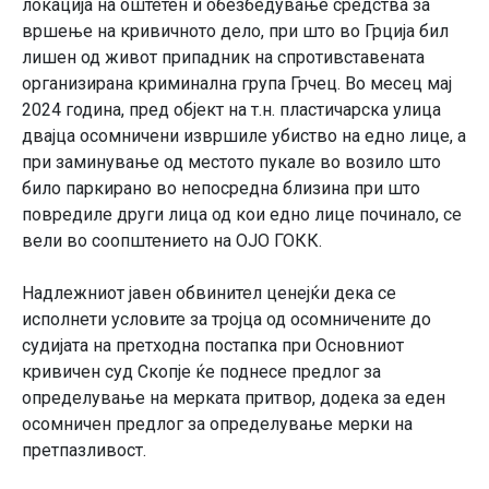
локација на оштетен и обезбедување средства за
вршење на кривичното дело, при што во Грција бил
лишен од живот припадник на спротивставената
организирана криминална група Грчец. Во месец мај
2024 година, пред објект на т.н. пластичарска улица
двајца осомничени извршиле убиство на едно лице, а
при заминување од местото пукале во возило што
било паркирано во непосредна близина при што
повредиле други лица од кои едно лице починало, се
вели во соопштението на ОЈО ГОКК.
Надлежниот јавен обвинител ценејќи дека се
исполнети условите за тројца од осомничените до
судијата на претходна постапка при Основниот
кривичен суд Скопје ќе поднесе предлог за
определување на мерката притвор, додека за еден
осомничен предлог за определување мерки на
претпазливост.