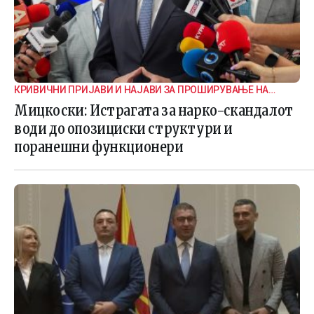
КРИВИЧНИ ПРИЈАВИ И НАЈАВИ ЗА ПРОШИРУВАЊЕ НА
ИСТРАГАТА
Мицкоски: Истрагата за нарко-скандалот
води до опозициски структури и
поранешни функционери