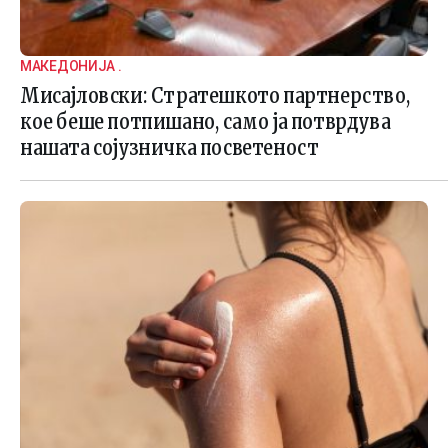
МАКЕДОНИЈА .
Мисајловски: Стратешкото партнерство,
кое беше потпишано, само ја потврдува
нашата сојузничка посветеност