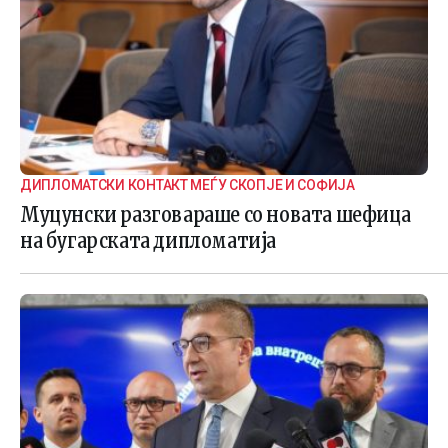
ДИПЛОМАТСКИ КОНТАКТ МЕЃУ СКОПЈЕ И СОФИЈА
Муцунски разговараше со новата шефица
на бугарската дипломатија