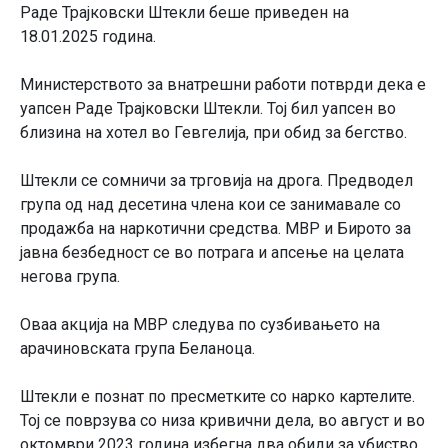
Раде Трајковски Штекли беше приведен на
18.01.2025 година.
Министерството за внатрешни работи потврди дека е
уапсен Раде Трајковски Штекли. Тој бил уапсен во
близина на хотел во Гевгелија, при обид за бегство.
Штекли се сомничи за трговија на дрога. Предводел
група од над десетина члена кои се занимавале со
продажба на наркотични средства. МВР и Бирото за
јавна безбедност се во потрага и апсење на целата
негова група.
Оваа акција на МВР следува по сузбивањето на
арачиновската група Беланоца.
Штекли е познат по пресметките со нарко картелите.
Тој се поврзува со низа кривични дела, во август и во
октомври 2023 година избегна два обиди за убиство