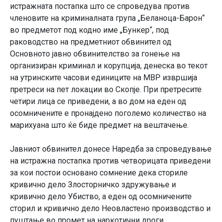
истражната постапка што се спроведува против
членовите на криминалната група „Беланоца-Барон“
во предметот под кодно име „Бункер“, под
раководство на предметниот обвинител од
Основното јавно обвинителство за гонење на
организиран криминал и корупција, денеска во текот
на утринските часови единиците на МВР извршија
претреси на пет локации во Скопје. При претресите
четири лица се приведени, а во дом на еден од
осомничените е пронајдено поголемо количество на
марихуана што ќе биде предмет на вештачење.
Јавниот обвинител донесе Наредба за спроведување
на истражна постапка против четворицата приведени
за кои постои основано сомнение дека сториле
кривично дело Злосторничко здружување и
кривично дело Убиство, а еден од осомничените
сторил и кривично дело Неовластено производство и
пуштање во промет на наркотични дроги,