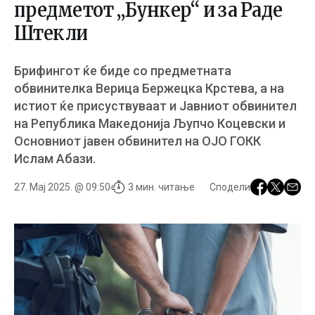
предметот „Бункер“ и за Раде
Штекли
Брифингот ќе биде со предметната
обвинителка​ Верица Бержецка Крстева, а на
истиот ќе присуствуваат и Јавниот обвинител
на Република Македонија Љупчо Коцевски и
Основниот јавен обвинител на ОЈО ГОКК
Ислам Абази.
27. Мај 2025. @ 09:50
3 мин. читање
Сподели