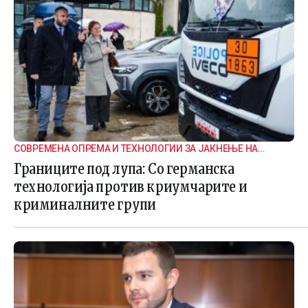
СОВРЕМЕНА ОПРЕМА И ТЕХНОЛОГИИ ЗА ЈАКНЕЊЕ НА
ГРАНИЧНАТА БЕЗБЕДНОСТ
Границите под лупа: Со германска
технологија против криумчарите и
криминалните групи