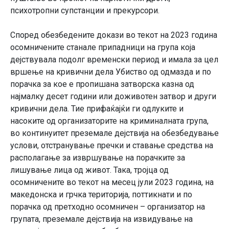
психотропни супстанции и прекурсори.
Според обезбедените докази во текот на 2023 година
осомничените станале припадници на група која
дејствувала подолг временски период и имала за цел
вршење на кривични дела Убиство од одмазда и по
порачка за кое е пропишана затворска казна од
најмалку десет години или доживотен затвор и други
кривични дела. Тие прифаќајќи ги одлуките и
насоките од организаторите на криминалната група,
во континуитет преземале дејствија на обезбедување
услови, отстранување пречки и ставање средства на
располагање за извршување на порачките за
лишување лица од живот. Така, тројца од
осомничените во текот на месец јули 2023 година, на
македонска и грчка територија, поттикнати и по
порачка од претходно осомничен – организатор на
групата, преземале дејствија на извидување на