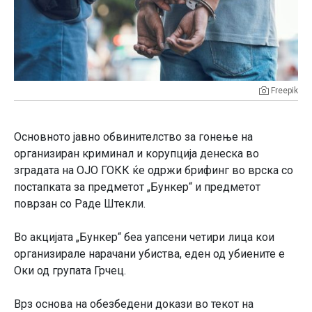
Freepik
Основното јавно обвинителство за гонење на
организиран криминал и корупција денеска во
зградата на ОЈО ГОКК ќе одржи брифинг во врска со
постапката за предметот „Бункер“ и предметот
поврзан со Раде Штекли.
Во акцијата „Бункер“ беа уапсени четири лица кои
организирале нарачани убиства, еден од убиените е
Оки од групата Грчец.
Врз основа на обезбедени докази во текот на