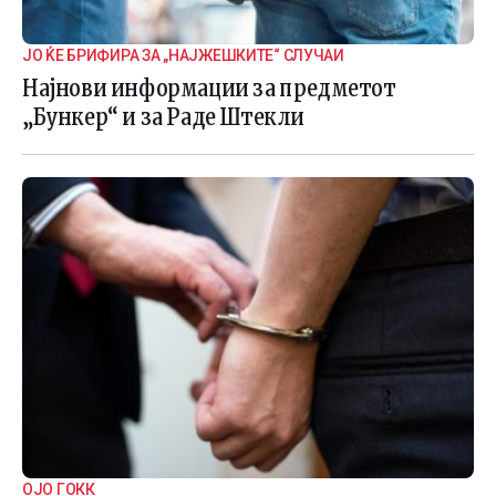
ЈО ЌЕ БРИФИРА ЗА „НАЈЖЕШКИТЕ“ СЛУЧАИ
Најнови информации за предметот
„Бункер“ и за Раде Штекли
ОЈО ГОКК