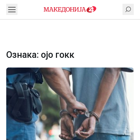
Ознака:
ојо гокк