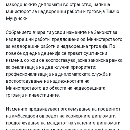
македонските дипломати во странство, напиша
министерот за надворешни работи и трговија Тимчо
Муцунски
Собранието вчера ги усвои измените на Законот за
надворешни работи, предложени од Министерството
за надворешни работи и надворешна трговија. По
повеќе од една деценија се прават суштински
измени, со кои се воспоставува јасна законска рамка
за реализација на два клучни приоритети:
професионализација на дипломатската служба и
воспоставување на надлежностите на
Министерството во областа на надворешната
трговија и инвестициите.
Измените предвидуваат зголемување на процентот
на амбасадори од редот на кариерните дипломати,
продолжување на мандатот на упатените дипломати
на четири години (наместо досегашните три), како и