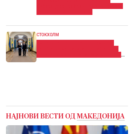
Фрчковски го брани Фрчко: Екс
амбасадорот се брани самиот себеси
во ТРЕТО ЛИЦЕ ЕДНИНА
СТОКХОЛМ
Евроинтеграциите и трговската
соработка во фокусот на работната
посета на министерот Муцунски на
Шведска
НАЈНОВИ ВЕСТИ ОД
МАКЕДОНИЈА