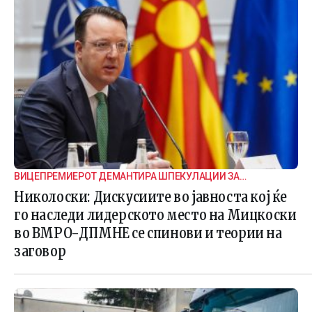
ВИЦЕПРЕМИЕРОТ ДЕМАНТИРА ШПЕКУЛАЦИИ ЗА
ВНАТРЕПАРТИСКИ ПОДЕЛБИ
Николоски: Дискусиите во јавноста кој ќе
го наследи лидерското место на Мицкоски
во ВМРО-ДПМНЕ се спинови и теории на
заговор