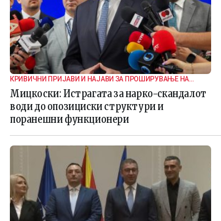
КРИВИЧНИ ПРИЈАВИ И НАЈАВИ ЗА ПРОШИРУВАЊЕ НА
ИСТРАГАТА
Мицкоски: Истрагата за нарко-скандалот
води до опозициски структури и
поранешни функционери