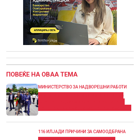
ПОВЕЌЕ НА ОВАА ТЕМА
МИНИСТЕРСТВО ЗА НАДВОРЕШНИ РАБОТИ
Муцунски ја пречека Каја Калас во
Скопје: Недвосмислената европска
перспектива во фокус на разговорите
116 ИЛЈАДИ ПРИЧИНИ ЗА САМООДБРАНА