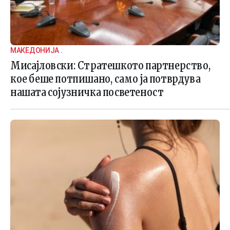
МАКЕДОНИЈА .
Мисајловски: Стратешкото партнерство,
кое беше потпишано, само ја потврдува
нашата сојузничка посветеност