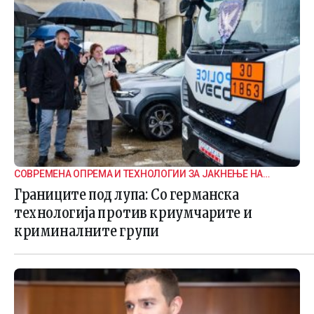
СОВРЕМЕНА ОПРЕМА И ТЕХНОЛОГИИ ЗА ЈАКНЕЊЕ НА
ГРАНИЧНАТА БЕЗБЕДНОСТ
Границите под лупа: Со германска
технологија против криумчарите и
криминалните групи