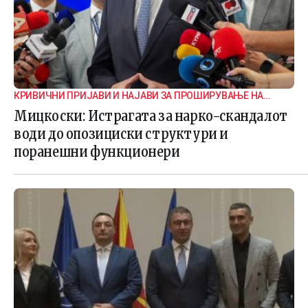
КРИВИЧНИ ПРИЈАВИ И НАЈАВИ ЗА ПРОШИРУВАЊЕ НА
ИСТРАГАТА
Мицкоски: Истрагата за нарко-скандалот
води до опозициски структури и
поранешни функционери