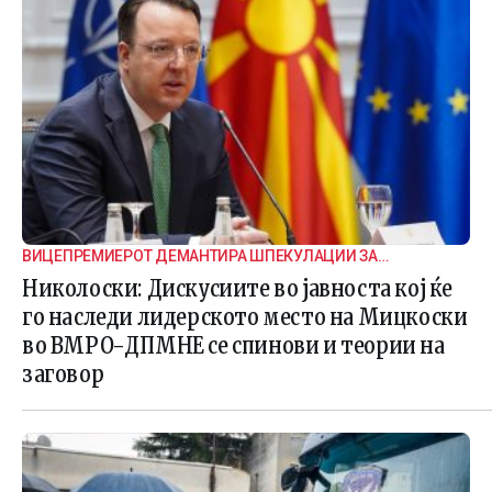
ВИЦЕПРЕМИЕРОТ ДЕМАНТИРА ШПЕКУЛАЦИИ ЗА
ВНАТРЕПАРТИСКИ ПОДЕЛБИ
Николоски: Дискусиите во јавноста кој ќе
го наследи лидерското место на Мицкоски
во ВМРО-ДПМНЕ се спинови и теории на
заговор