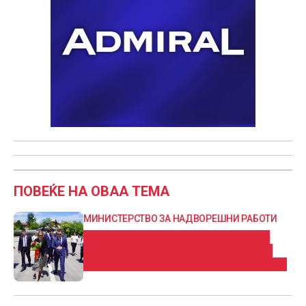
ПОВЕЌЕ НА ОВАА ТЕМА
МИНИСТЕРСТВО ЗА НАДВОРЕШНИ РАБОТИ
Муцунски ја пречека Каја Калас во
Скопје: Недвосмислената европска
перспектива во фокус на разговорите