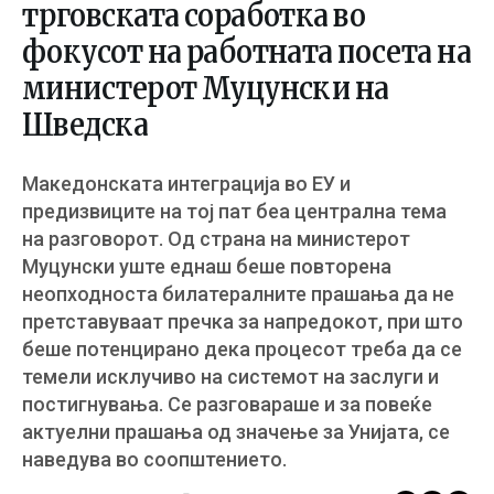
трговската соработка во
фокусот на работната посета на
министерот Муцунски на
Шведска
Македонската интеграција во ЕУ и
предизвиците на тој пат беа централна тема
на разговорот. Од страна на министерот
Муцунски уште еднаш беше повторена
неопходноста билатералните прашања да не
претставуваат пречка за напредокот, при што
беше потенцирано дека процесот треба да се
темели исклучиво на системот на заслуги и
постигнувања. Се разговараше и за повеќе
актуелни прашања од значење за Унијата, се
наведува во соопштението.