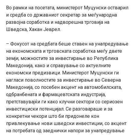
Во рамки на посетата, министерот Муцунски остварил
и средба со државниот секретар за меѓународна
развојна соработка и надворешна трговија на
Шведска, Хакан Јеврел.
– Фокусот на средбата беше ставен на унапредување
на економската и трговската соработка меѓу двете
земји, можностите за инвестирање во Република
Македонија, како и справување со актуелните
економски предизвици. Министерот Муцунски ги
нагласи поволностите за инвестирање во Северна
Македонија, со посебен акцент на автомобилската,
одбранбената и фармацевтската индустрија,
претставувајќи ги како клучни сектори со сериозен
инвестициски потенцијал. Се разговараше и за
конкретни чекори што би придонеле кон
привлекување нови шведски инвестиции, со акцент
на потребата од заеднички напори за унапредување