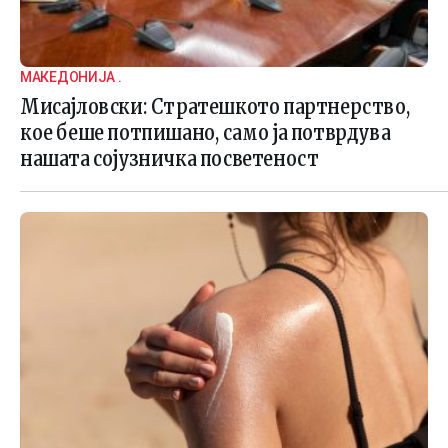
МАКЕДОНИЈА .
Мисајловски: Стратешкото партнерство,
кое беше потпишано, само ја потврдува
нашата сојузничка посветеност