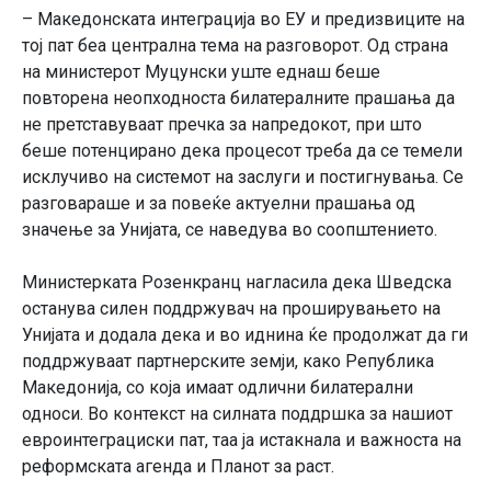
– Македонската интеграција во ЕУ и предизвиците на
тој пат беа централна тема на разговорот. Од страна
на министерот Муцунски уште еднаш беше
повторена неопходноста билатералните прашања да
не претставуваат пречка за напредокот, при што
беше потенцирано дека процесот треба да се темели
исклучиво на системот на заслуги и постигнувања. Се
разговараше и за повеќе актуелни прашања од
значење за Унијата, се наведува во соопштението.
Министерката Розенкранц нагласила дека Шведска
останува силен поддржувач на проширувањето на
Унијата и додала дека и во иднина ќе продолжат да ги
поддржуваат партнерските земји, како Република
Македонија, со која имаат одлични билатерални
односи. Во контекст на силната поддршка за нашиот
евроинтеграциски пат, таа ја истакнала и важноста на
реформската агенда и Планот за раст.