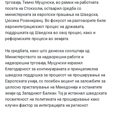
трговија, Тимчо Муцунски, во рамки на работната
посета на Стокхолм, остварил средба со
министерката за европски прашања на Шведска,
Џесика Розенкранц. Во фокусот на разговорите биле
евроинтеграцискиот процес на државата,
поддршката од Шведска во овој процес, како и
реформските процеси во земјата.
На средбата, како што денеска соопштија од
Министерството за надворешни работи и
надворешна трговија, Муцунски изразил
благодарност за континуираната и принципиелна
шведска поддршка за процесот на проширување на
Европската унија, со посебен акцент на заложбите за
целосно пристапување на Македонија и останатите
земји од Западниот Балкан. Тој ја истакнал шведската
посветеност на политиката на проширување како
клучен фактор за интеграцијата на регионот.