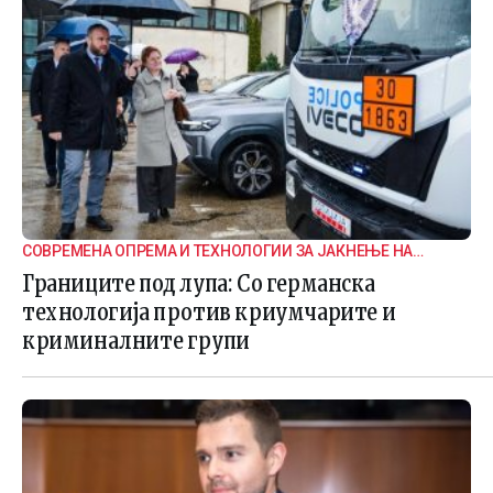
СОВРЕМЕНА ОПРЕМА И ТЕХНОЛОГИИ ЗА ЈАКНЕЊЕ НА
ГРАНИЧНАТА БЕЗБЕДНОСТ
Границите под лупа: Со германска
технологија против криумчарите и
криминалните групи