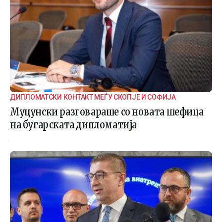
ДИПЛОМАТСКИ КОНТАКТ МЕЃУ СКОПЈЕ И СОФИЈА
Муцунски разговараше со новата шефица
на бугарската дипломатија