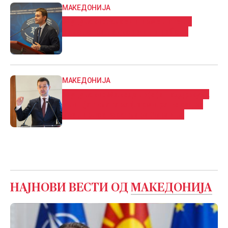
МАКЕДОНИЈА
Муцунски: Усвоени измените на
Законот за надворешни работи
МАКЕДОНИЈА
Муцунски: Македонија ја поддржува
иницјативата за формирање суд за
воени злосторства за Украина
НАЈНОВИ ВЕСТИ ОД
МАКЕДОНИЈА