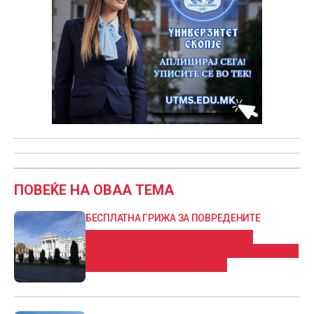
ПОВЕЌЕ НА ОВАА ТЕМА
БЕСПЛАТНА ГРИЖА ЗА ПОВРЕДЕНИТЕ
Тим на лекари ќе се грижат за
повредените пациенти во центарот за
рехабилитација Пониква