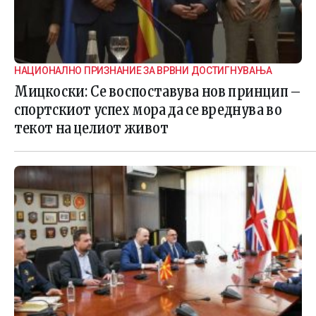
НАЦИОНАЛНО ПРИЗНАНИЕ ЗА ВРВНИ ДОСТИГНУВАЊА
Мицкоски: Се воспоставува нов принцип –
спортскиот успех мора да се вреднува во
текот на целиот живот