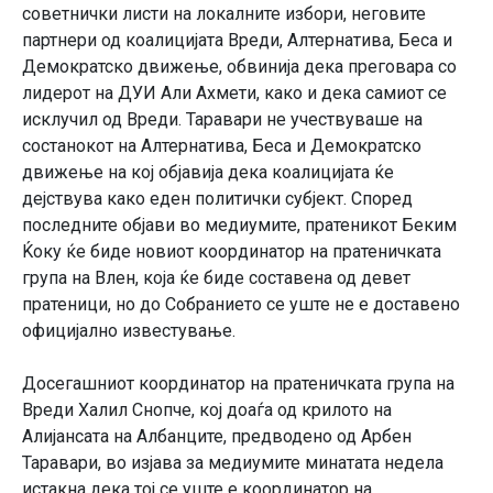
советнички листи на локалните избори, неговите
партнери од коалицијата Вреди, Алтернатива, Беса и
Демократско движење, обвинија дека преговара со
лидерот на ДУИ Али Ахмети, како и дека самиот се
исклучил од Вреди. Таравари не учествуваше на
состанокот на Алтернатива, Беса и Демократско
движење на кој објавија дека коалицијата ќе
дејствува како еден политички субјект. Според
последните објави во медиумите, пратеникот Беким
Ќоку ќе биде новиот координатор на пратеничката
група на Влен, која ќе биде составена од девет
пратеници, но до Собранието се уште не е доставено
официјално известување.
Досегашниот координатор на пратеничката група на
Вреди Халил Снопче, кој доаѓа од крилото на
Алијансата на Албанците, предводено од Арбен
Таравари, во изјава за медиумите минатата недела
истакна дека тој се уште е координатор на