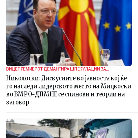
ВИЦЕПРЕМИЕРОТ ДЕМАНТИРА ШПЕКУЛАЦИИ ЗА
ВНАТРЕПАРТИСКИ ПОДЕЛБИ
Николоски: Дискусиите во јавноста кој ќе
го наследи лидерското место на Мицкоски
во ВМРО-ДПМНЕ се спинови и теории на
заговор