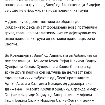
пратеничката група на „Влен“ од 14 пратеници, бидејќи
се уште не е формирана нова пратеничка група.
– Доколку со девет потписи се обратат до
Собранието дека имаат формирано нова пратеничка
група, тогаш по автоматизам ние ќе дејствуваме со
наша пратеничка група од петмина пратеници, рече
Снопче.
Во Коалицијата „Влен“ од Алијансата за Албанците се
пет пратеници – Мимоза Муса, Ријад Шаќири, Садик
Сулејмани, Салим Сулејмани и Халил Снопче, а од
трите други партии кои одлучија да делуваат како
еден политички субјект – од „Беса“ пратениците
Аднан Азизи и Калтрина Беќири, од Демократско
движење – Мерита Колчи Коџаџику, Саранда Имери-
Стафаи и Фериде Хаџиу, од Алтернатива – Африм
Гаши, Беким Сали и Имрлије Салиу-Фетаи и Беким