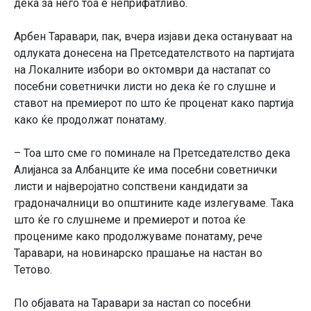
дека за него тоа е неприфатливо.
Арбен Таравари, пак, вчера изјави дека остануваат на
одлуката донесена на Претседателството на партијата
на Локалните избори во октомври да настапат со
посебни советнички листи но дека ќе го слушне и
ставот на премиерот по што ќе проценат како партија
како ќе продолжат понатаму.
– Тоа што сме го поминале на Претседателство дека
Алијанса за Албанците ќе има посебни советнички
листи и најверојатно сопствени кандидати за
градоначалници во општините каде излегуваме. Така
што ќе го слушнеме и премиерот и потоа ќе
процениме како продолжуваме понатаму, рече
Таравари, на новинарско прашање на настан во
Тетово.
По објавата на Таравари за настап со посебни