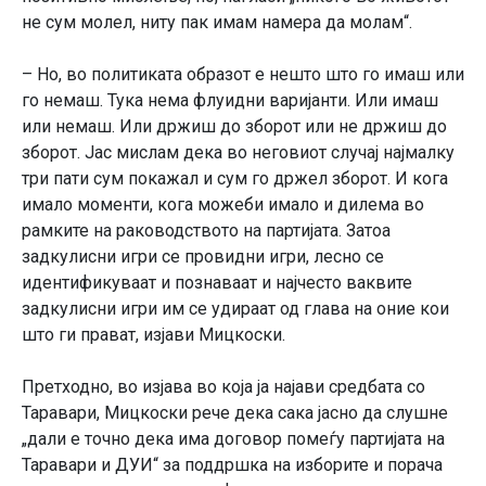
не сум молел, ниту пак имам намера да молам“.
– Но, во политиката образот е нешто што го имаш или
го немаш. Тука нема флуидни варијанти. Или имаш
или немаш. Или држиш до зборот или не држиш до
зборот. Јас мислам дека во неговиот случај најмалку
три пати сум покажал и сум го држел зборот. И кога
имало моменти, кога можеби имало и дилема во
рамките на раководството на партијата. Затоа
задкулисни игри се провидни игри, лесно се
идентификуваат и познаваат и најчесто ваквите
задкулисни игри им се удираат од глава на оние кои
што ги прават, изјави Мицкоски.
Претходно, во изјава во која ја најави средбата со
Таравари, Мицкоски рече дека сака јасно да слушне
„дали е точно дека има договор помеѓу партијата на
Таравари и ДУИ“ за поддршка на изборите и порача