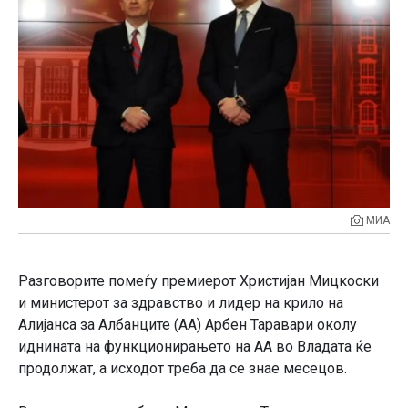
МИА
Разговорите помеѓу премиерот Христијан Мицкоски
и министерот за здравство и лидер на крило на
Алијанса за Албанците (АА) Арбен Таравари околу
иднината на функционирањето на АА во Владата ќе
продолжат, a исходот треба да се знае месецов.