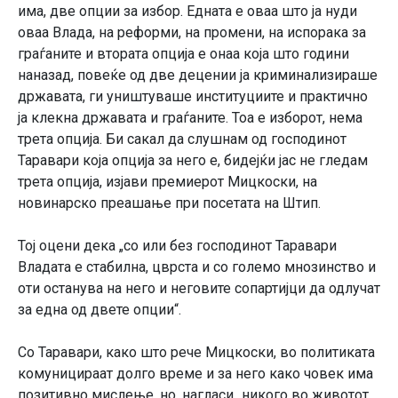
има, две опции за избор. Едната е оваа што ја нуди
оваа Влада, на реформи, на промени, на испорака за
граѓаните и втората опција е онаа која што години
наназад, повеќе од две децении ја криминализираше
државата, ги уништуваше институциите и практично
ја клекна државата и граѓаните. Тоа е изборот, нема
трета опција. Би сакал да слушнам од господинот
Таравари која опција за него е, бидејќи јас не гледам
трета опција, изјави премиерот Мицкоски, на
новинарско преашање при посетата на Штип.
Тој оцени дека „со или без господинот Таравари
Владата е стабилна, цврста и со големо мнозинство и
оти останува на него и неговите сопартијци да одлучат
за една од двете опции“.
Со Таравари, како што рече Мицкоски, во политиката
комуницираат долго време и за него како човек има
позитивно мислење, но, нагласи „никого во животот