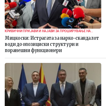
КРИВИЧНИ ПРИЈАВИ И НАЈАВИ ЗА ПРОШИРУВАЊЕ НА
ИСТРАГАТА
Мицкоски: Истрагата за нарко-скандалот
води до опозициски структури и
поранешни функционери