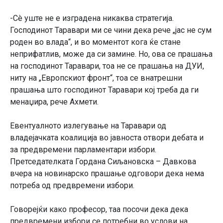
-Сè уште не е изградена никаква стратегија.
Господинот Таравари ми се чини дека рече „јас не сум
роден во влада“, и во моментот кога ќе стане
неприфатлив, може да си замине. Но, ова се прашања
на господинот Таравари, тоа не се прашања на ДУИ,
ниту на „Европскиот фронт“, тоа се внатрешни
прашања што господинот Таравари кој треба да ги
менаџира, рече Ахмети.
Евентуалното излегување на Таравари од
владејачката коалиција во јавноста отвори дебата и
за предвремени парламентари избори.
Претседателката Гордана Сиљановска – Давкова
вчера на новинарско прашање одговори дека нема
потреба од предвремени избори.
Говорејќи како професор, таа посочи дека дека
предвремени избори се потребни во услови на