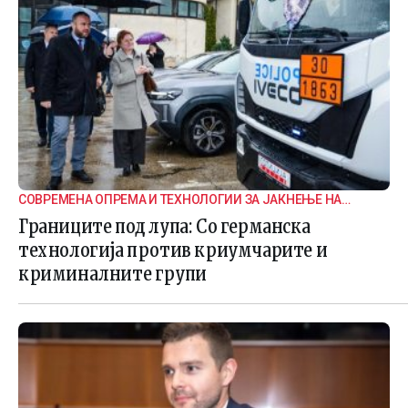
СОВРЕМЕНА ОПРЕМА И ТЕХНОЛОГИИ ЗА ЈАКНЕЊЕ НА
ГРАНИЧНАТА БЕЗБЕДНОСТ
Границите под лупа: Со германска
технологија против криумчарите и
криминалните групи