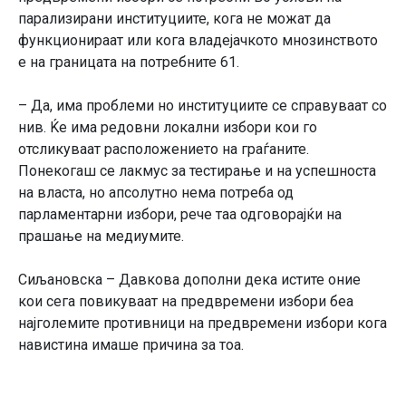
парализирани институциите, кога не можат да
функционираат или кога владејачкото мнозинството
е на границата на потребните 61.
– Да, има проблеми но институциите се справуваат со
нив. Ќе има редовни локални избори кои го
отсликуваат расположението на граѓаните.
Понекогаш се лакмус за тестирање и на успешноста
на власта, но апсолутно нема потреба од
парламентарни избори, рече таа одговорајќи на
прашање на медиумите.
Сиљановска – Давкова дополни дека истите оние
кои сега повикуваат на предвремени избори беа
најголемите противници на предвремени избори кога
навистина имаше причина за тоа.