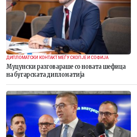
ДИПЛОМАТСКИ КОНТАКТ МЕЃУ СКОПЈЕ И СОФИЈА
Муцунски разговараше со новата шефица
на бугарската дипломатија