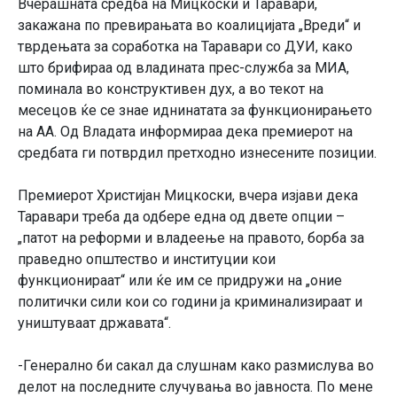
Вчерашната средба на Мицкоски и Таравари,
закажана по превирањата во коалицијата „Вреди“ и
тврдењата за соработка на Таравари со ДУИ, како
што брифираа од владината прес-служба за МИА,
поминала во конструктивен дух, а во текот на
месецов ќе се знае иднинатата за функционирањето
на АА. Од Владата информираа дека премиерот на
средбата ги потврдил претходно изнесените позиции.
Премиерот Христијан Мицкоски, вчера изјави дека
Таравари треба да одбере една од двете опции –
„патот на реформи и владеење на правото, борба за
праведно општество и институции кои
функционираат“ или ќе им се придружи на „оние
политички сили кои со години ја криминализираат и
уништуваат државата“.
-Генерално би сакал да слушнам како размислува во
делот на последните случувања во јавноста. По мене