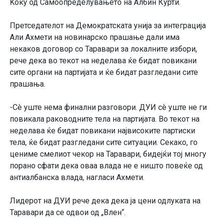
Ќоку од Самоопределувањето на Албин Курти.
Претседателот на Демократската унија за интеграција
Али Ахмети на новинарско прашање дали има
некаков договор со Таравари за локалните избори,
рече дека во текот на неделава ќе бидат повикани
сите органи на партијата и ќе бидат разгледани сите
прашања.
-Сè уште нема финални разговори. ДУИ сè уште не ги
повикала раководните тела на партијата. Во текот на
неделава ќе бидат повикани највисоките партиски
тела, ќе бидат разгледани сите ситуации. Секако, го
цениме смелиот чекор на Таравари, бидејќи тој многу
порано сфати дека оваа влада не е ништо повеќе од
антиалбанска влада, нагласи Ахмети.
Лидерот на ДУИ рече дека дека ја цени одлуката на
Таравари да се одвои од „Влен“.