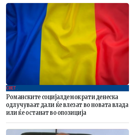
СВЕТ .
Романските социјалдемократи денеска
одлучуваат дали ќе влезат во новата влада
или ќе останат во опозиција