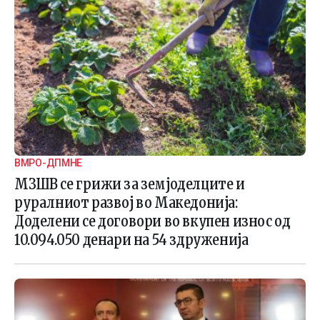
ВМРО-ДПМНЕ
МЗШВ се грижи за земјоделците и
руралниот развој во Македонија:
Доделени се договори во вкупен износ од
10.094.050 денари на 54 здруженија