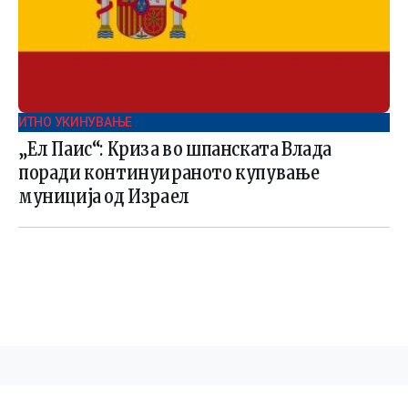
ИТНО УКИНУВАЊЕ
„Ел Паис“: Криза во шпанската Влада
поради континуираното купување
муниција од Израел