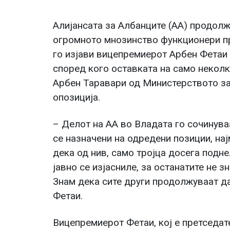
Алијансата за Албанците (АА) продолж
огромното мнозинство функционери пр
го изјави вицепремиерот Арбен Фетаи 
според кого оставката на само неколк
Арбен Таравари од Министерството за
опозиција.
– Делот на AА во Владата го сочинув
се назначени на одредени позиции, на
дека од нив, само тројца досега подне
јавно се изјасниле, за останатите не 
Знам дека сите други продолжуваат да
Фетаи.
Вицепремиерот Фетаи, кој е претседат