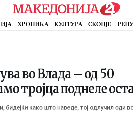
ИЈА
ХРОНИКА
КУЛТУРА
СКОПЈЕ
РЕП
ува во Влада – од 50
мо тројца поднеле ост
и, бидејќи како што наведе, тој одлучил оди в