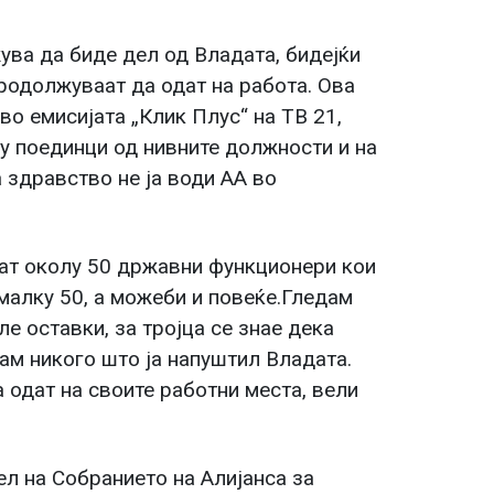
ува да биде дел од Владата, бидејќи
одолжуваат да одат на работа. Ова
во емисијата „Клик Плус“ на ТВ 21,
у поединци од нивните должности и на
 здравство не ја води АА во
аат околу 50 државни функционери кои
јмалку 50, а можеби и повеќе.Гледам
ле оставки, за тројца се знае дека
знам никого што ја напуштил Владата.
 одат на своите работни места, вели
ел на Собранието на Алијанса за