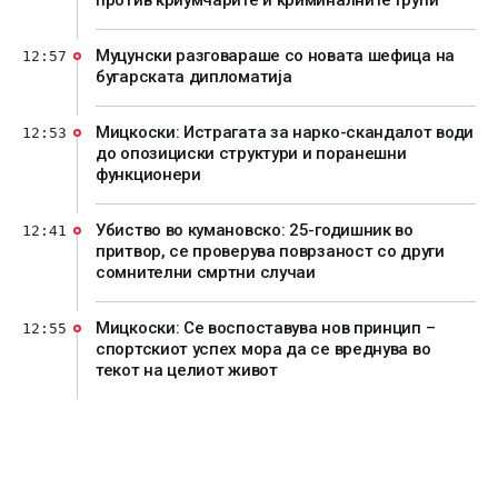
против криумчарите и криминалните групи
Муцунски разговараше со новата шефица на
12:57
бугарската дипломатија
Мицкоски: Истрагата за нарко-скандалот води
12:53
до опозициски структури и поранешни
функционери
Убиство во кумановско: 25-годишник во
12:41
притвор, се проверува поврзаност со други
сомнителни смртни случаи
Мицкоски: Се воспоставува нов принцип –
12:55
спортскиот успех мора да се вреднува во
текот на целиот живот