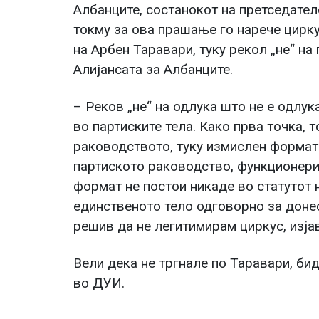
Албанците, состанокот на претседател
токму за ова прашање го нарече циркус
на Арбен Таравари, туку рекол „не“ на п
Алијансата за Албанците.
– Реков „не“ на одлука што не е одлук
во партиските тела. Како прва точка, 
раководството, туку измислен формат 
партиското раководство, функционери 
формат не постои никаде во статутот 
единственото тело одговорно за доне
решив да не легитимирам циркус, изја
Вели дека не тргнале по Таравари, бид
во ДУИ.