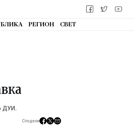
УБЛИКА
РЕГИОН
СВЕТ
авка
о ДУИ.
Сподели