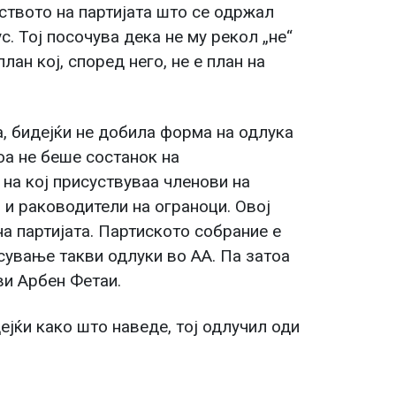
ството на партијата што се одржал
. Тој посочува дека не му рекол „не“
лан кој, според него, не е план на
а, бидејќи не добила форма на одлука
тоа не беше состанок на
на кој присуствуваа членови на
и раководители на ограноци. Овој
на партијата. Партиското собрание е
сување такви одлуки во АА. Па затоа
ви Арбен Фетаи.
ејќи како што наведе, тој одлучил оди