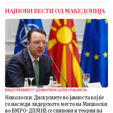
НАЈНОВИ ВЕСТИ ОД
МАКЕДОНИЈА
ВИЦЕПРЕМИЕРОТ ДЕМАНТИРА ШПЕКУЛАЦИИ ЗА
ВНАТРЕПАРТИСКИ ПОДЕЛБИ
Николоски: Дискусиите во јавноста кој ќе
го наследи лидерското место на Мицкоски
во ВМРО-ДПМНЕ се спинови и теории на