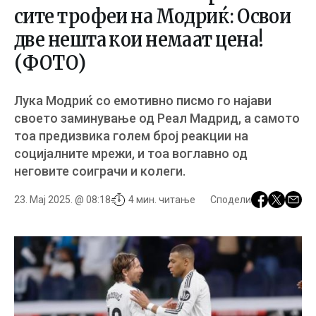
сите трофеи на Модриќ: Освои
две нешта кои немаат цена!
(ФОТО)
Лука Модриќ со емотивно писмо го најави
своето заминување од Реал Мадрид, а самото
тоа предизвика голем број реакции на
социјалните мрежи, и тоа воглавно од
неговите соиграчи и колеги.
23. Мај 2025. @ 08:18
4 мин. читање
Сподели