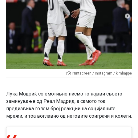
Printscreen / Instagram / k.mbappe
Лука Модриќ со емотивно писмо го најави своето
заминување од Реал Мадрид, а самото тоа
предизвика голем број реакции на социјалните
мрежи, и тоа воглавно од неговите соиграчи и колеги.