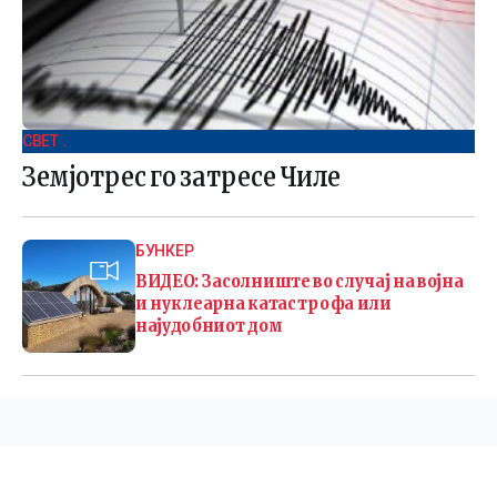
СВЕТ .
Земјотрес го затресе Чиле
БУНКЕР
ВИДЕО: Засолниште во случај на војна
и нуклеарна катастрофа или
најудобниот дом
©
2026 Македонија 24