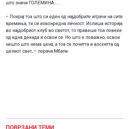
што значи ГОЛЕМИНА……
– Покрај тоа што си еден од најдобрите играчи на сите
времиња, ти си извонредна личност. Испиша историја
во најдобриот клуб во светот, го правеше тоа повеќе
од една декада и освои се. Но што е поважно, освои
нешто што нема цена, а тоа се почитта и восхитта од
целиот свет, – порача Мбапе.
ПОВРЗАНИ ТЕМИ