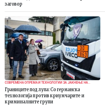
заговор
СОВРЕМЕНА ОПРЕМА И ТЕХНОЛОГИИ ЗА ЈАКНЕЊЕ НА
ГРАНИЧНАТА БЕЗБЕДНОСТ
Границите под лупа: Со германска
технологија против криумчарите и
криминалните групи