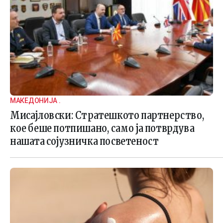
МАКЕДОНИЈА .
Мисајловски: Стратешкото партнерство,
кое беше потпишано, само ја потврдува
нашата сојузничка посветеност