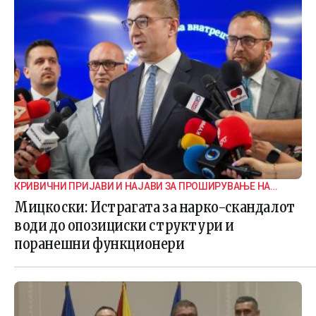
КРИВИЧНИ ПРИЈАВИ И НАЈАВИ ЗА ПРОШИРУВАЊЕ НА
ИСТРАГАТА
Мицкоски: Истрагата за нарко-скандалот
води до опозициски структури и
поранешни функционери