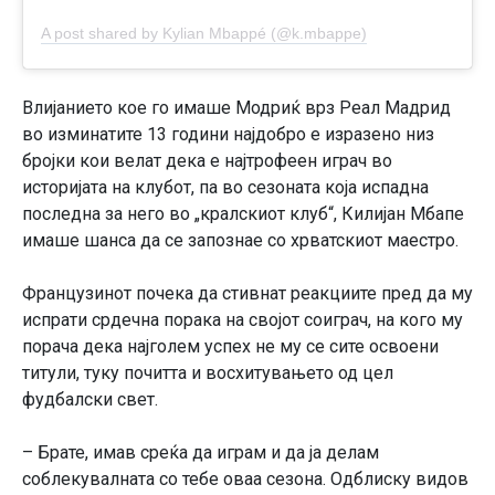
A post shared by Kylian Mbappé (@k.mbappe)
Влијанието кое го имаше Модриќ врз Реал Мадрид
во изминатите 13 години најдобро е изразено низ
бројки кои велат дека е најтрофеен играч во
историјата на клубот, па во сезоната која испадна
последна за него во „кралскиот клуб“, Килијан Мбапе
имаше шанса да се запознае со хрватскиот маестро.
Французинот почека да стивнат реакциите пред да му
испрати срдечна порака на својот соиграч, на кого му
порача дека најголем успех не му се сите освоени
титули, туку почитта и восхитувањето од цел
фудбалски свет.
– Брате, имав среќа да играм и да ја делам
соблекувалната со тебе оваа сезона. Одблиску видов