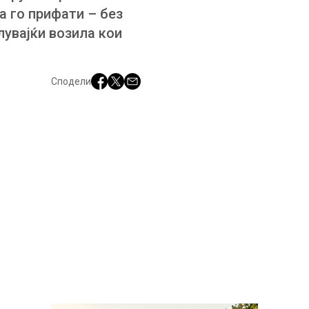
а го прифати – без
лувајќи возила кои
Сподели