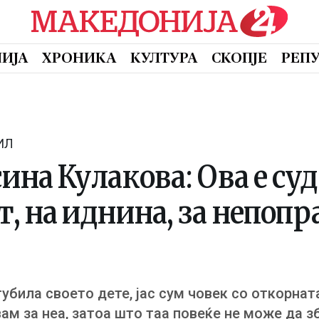
ИЈА
ХРОНИКА
КУЛТУРА
СКОПЈЕ
РЕП
ИЛ
ина Кулакова: Ова е суд
, на иднина, за непоп
згубила своето дете, јас сум човек со откорнат
ам за неа, затоа што таа повеќе не може да з