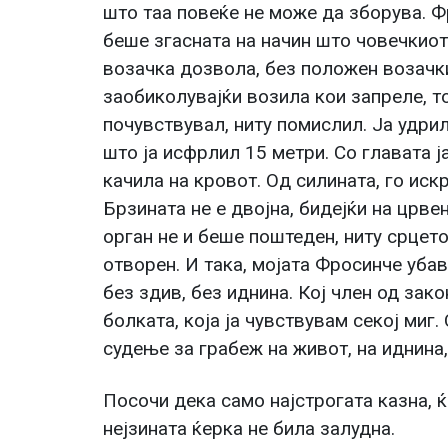
што таа повеќе не може да зборува. Ф
беше згасната на начин што човечкиот
возачка дозвола, без положен возачки 
заобиколувајќи возила кои запреле, то
почувствувал, ниту помислил. Ја удри
што ја исфрлил 15 метри. Со главата 
качила на кровот. Од силината, го ис
Брзината не е двојна, бидејќи на црве
орган не и беше поштеден, ниту срцет
отворен. И така, мојата Фросинче убав
без здив, без иднина. Кој член од зако
болката, која ја чувствувам секој миг.
судење за грабеж на живот, на иднина,
Посочи дека само најстрогата казна, ќ
нејзината ќерка не била залудна.