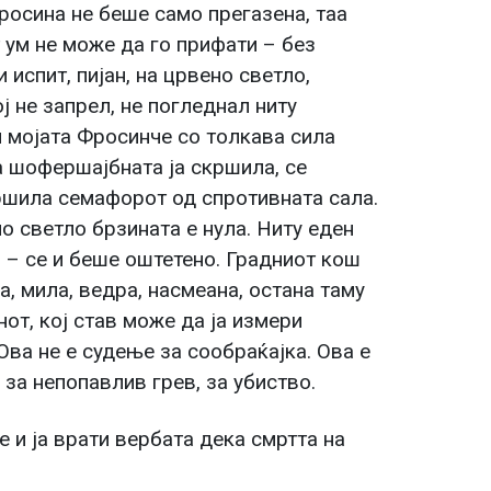
росина не беше само прегазена, таа
 ум не може да го прифати – без
испит, пијан, на црвено светло,
ј не запрел, не погледнал ниту
л мојата Фросинче со толкава сила
ја шофершајбната ја скршила, се
кршила семафорот од спротивната сала.
но светло брзината е нула. Ниту еден
о – се и беше оштетено. Градниот кош
а, мила, ведра, насмеана, остана таму
нот, кој став може да ја измери
 Ова не е судење за сообраќајка. Ова е
 за непопавлив грев, за убиство.
е и ја врати вербата дека смртта на