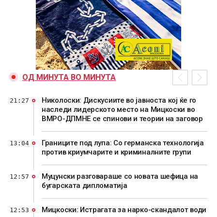
ОД МИНУТА ВО МИНУТА
Николоски: Дискусиите во јавноста кој ќе го
21:27
наследи лидерското место на Мицкоски во
ВМРО-ДПМНЕ се спинови и теории на заговор
Границите под лупа: Со германска технологија
13:04
против криумчарите и криминалните групи
Муцунски разговараше со новата шефица на
12:57
бугарската дипломатија
Мицкоски: Истрагата за нарко-скандалот води
12:53