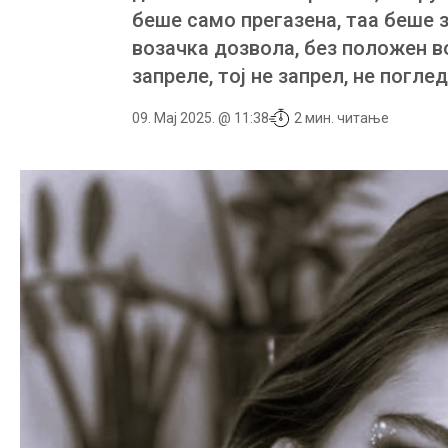
беше само прегазена, таа беше 
возачка дозвола, без положен во
запреле, тој не запрел, не погл
09. Мај 2025. @ 11:38
2 мин. читање