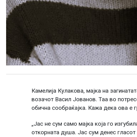
Камелија Кулакова, мајка на загинатат
возачот Васил Јованов. Таа во потресе
обична сообраќајка. Кажа дека ова е г
„Јас не сум само мајка која го изгубил
откорната душа. Јас сум денес гласот 