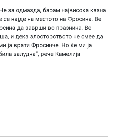
 Не за одмазда, барам највисока казна
е се најде на местото на Фросина. Ве
осина да заврши во празнина. Ве
ша, и дека злосторството не смее да
и ја врати Фросинче. Но ќе ми ја
била залудна“, рече Камелија