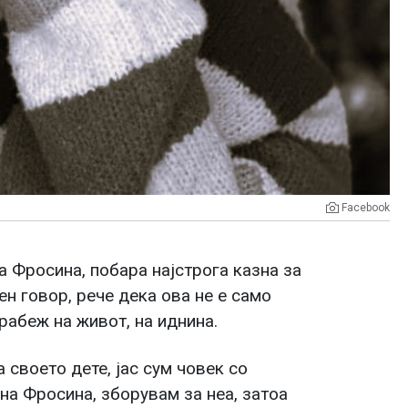
Facebook
а Фросина, побара најстрога казна за
н говор, рече дека ова не е само
рабеж на живот, на иднина.
а своето дете, јас сум човек со
на Фросина, зборувам за неа, затоа