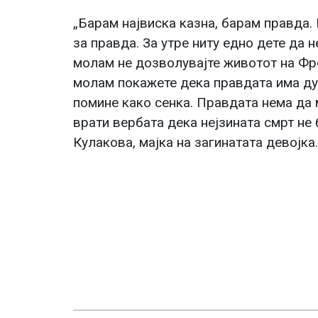
„Барам највиска казна, барам правда.
за правда. За утре ниту едно дете да н
молам не дозволувајте животот на Фр
молам покажете дека правдата има ду
помине како сенка. Правдата нема да м
врати вербата дека нејзината смрт не 
Кулакова, мајка на загинатата девојка.