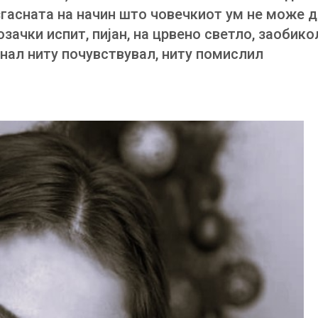
згасната на начин што човечкиот ум не може д
зачки испит, пијан, на црвено светло, заобико
еднал ниту почувствувал, ниту помислил