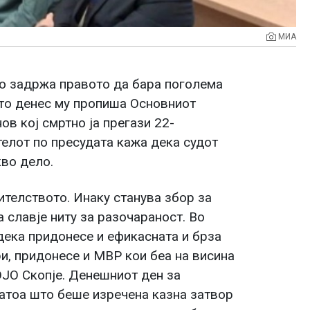
МИА
о задржа правото да бара поголема
што денес му пропиша Основниот
ов кој смртно ја прегази 22-
елот по пресудата кажа дека судот
кво дело.
телството. Инаку станува збор за
а славје ниту за разочараност. Во
дека придонесе и ефикасната и брза
ори, придонесе и МВР кои беа на висина
ОЈО Скопје. Денешниот ден за
атоа што беше изречена казна затвор