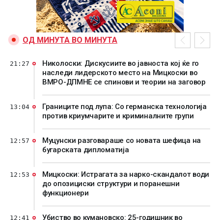
ОД МИНУТА ВО МИНУТА
Николоски: Дискусиите во јавноста кој ќе го
21:27
наследи лидерското место на Мицкоски во
ВМРО-ДПМНЕ се спинови и теории на заговор
Границите под лупа: Со германска технологија
13:04
против криумчарите и криминалните групи
Муцунски разговараше со новата шефица на
12:57
бугарската дипломатија
Мицкоски: Истрагата за нарко-скандалот води
12:53
до опозициски структури и поранешни
функционери
Убиство во кумановско: 25-годишник во
12:41