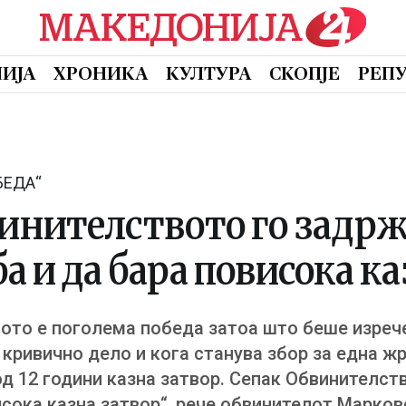
ИЈА
ХРОНИКА
КУЛТУРА
СКОПЈЕ
РЕП
БЕДА“
инителството го задр
а и да бара повисока ка
то е поголема победа затоа што беше изрече
а кривично дело и кога станува збор за една ж
од 12 години казна затвор. Сепак Обвинителст
исока казна затвор“, рече обвинителот Марков