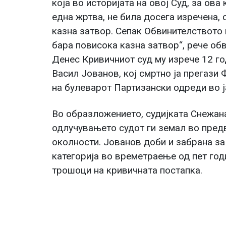
која во историјата на овој Суд, за ова
една жртва, не била досега изречена, 
казна затвор. Сепак Обвинителството 
бара повисока казна затвор“, рече об
Денес Кривичниот суд му изрече 12 го
Васил Јованов, кој смртно ја прегази
на булеварот Партизански одреди во ј
Во образложението, судијката Снежан
одлучувањето судот ги земал во пред
околности. Јованов доби и забрана за
категорија во времетраење од пет годи
трошоци на кривичната постапка.