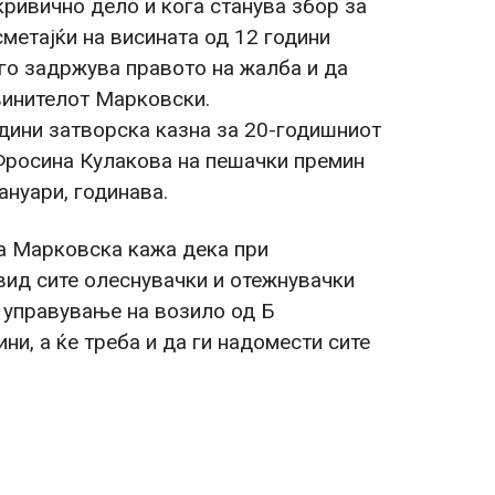
 кривично дело и кога станува збор за
сметајќи на висината од 12 години
го задржува правото на жалба и да
винителот Марковски.
дини затворска казна за 20-годишниот
 Фросина Кулакова на пешачки премин
ануари, годинава.
а Марковска кажа дека при
вид сите олеснувачки и отежнувачки
 управување на возило од Б
ни, а ќе треба и да ги надомести сите