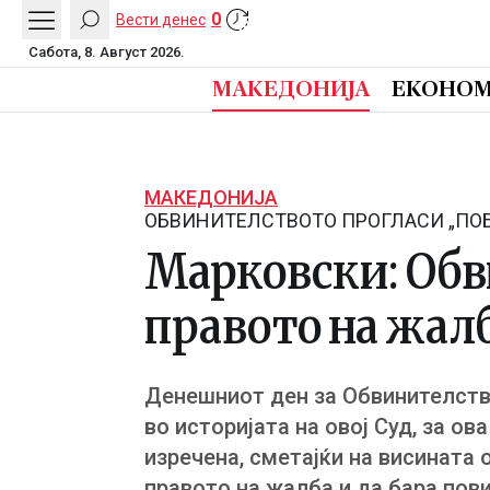
0
Вести денес
Сабота, 8. Август 2026.
МАКЕДОНИЈА
ЕКОНОМ
МАКЕДОНИЈА
ОБВИНИТЕЛСТВОТО ПРОГЛАСИ „ПО
Марковски: Обв
правото на жалб
Денешниот ден за Обвинителство
во историјата на овој Суд, за ов
изречена, сметајќи на висината 
правото на жалба и да бара пов