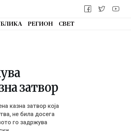
УБЛИКА
РЕГИОН
СВЕТ
жува
зна затвор
на казна затвор која
ртва, не била досега
вото го задржува
ски.