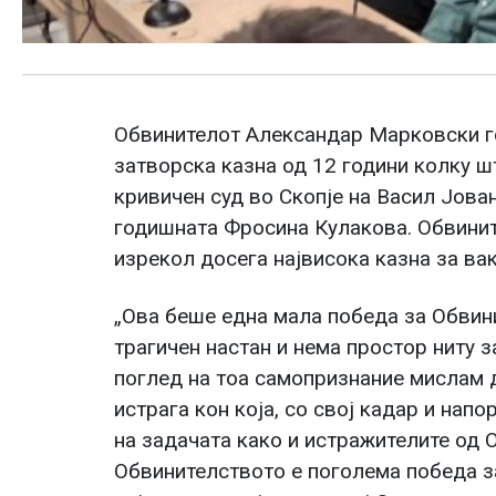
Обвинителот Александар Марковски г
затворска казна од 12 години колку 
кривичен суд во Скопје на Васил Јован
годишната Фросина Кулакова. Обвинит
изрекол досега највисока казна за ва
„Ова беше една мала победа за Обвини
трагичен настан и нема простор ниту з
поглед на тоа самопризнание мислам 
истрага кон која, со свој кадар и нап
на задачата како и истражителите од 
Обвинителството е поголема победа з