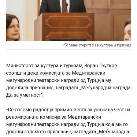
Министерство за култура и туризам
Министерот за култура и туризам, Зоран Љутков
соопшти дека комисијата за Медитарански
меѓународни театарски награди од Турција му
доделила признание, наградата „Меѓународна награда
Да за уметност“.
-Со големо радост ја примив веста за укажана чест на
реномираната комисија за Медитарански
меѓународни театарски награди од Турција која ми го
додели големото признание, наградата „Меѓународна