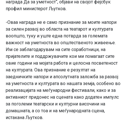
награда Да за уметност“, објави на својот фејсбук
профил министерот Љутков.
-Оваа награда не е само признание за моите напори
за силен развој во областа на театарот и културата
воопшто, туку и уште една потврда за големата
важност на уметноста во општественото живеење.
Им се заблагодарувам на сите соработници, на
пријателите и поддржувачите кои ми помагаат сите
овие години на мојата работа и целосна посветеност
на културата. Ова признание е резултат на
заедничките напори и апсолутната заложба за развој
на уметноста и културата во нашата земја, особено во
реализацијата на меѓународни фестивали, како и за
активниот придонес на сцената како додатен импулс
за поголеми театарски и културни височини на
домашната, а со тоа и на меѓународната сцена,
истакана Љутков.