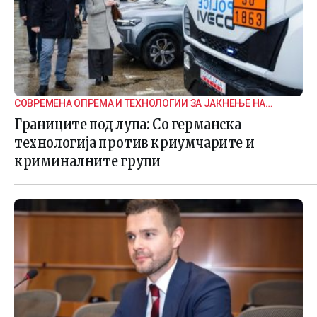
СОВРЕМЕНА ОПРЕМА И ТЕХНОЛОГИИ ЗА ЈАКНЕЊЕ НА
ГРАНИЧНАТА БЕЗБЕДНОСТ
Границите под лупа: Со германска
технологија против криумчарите и
криминалните групи