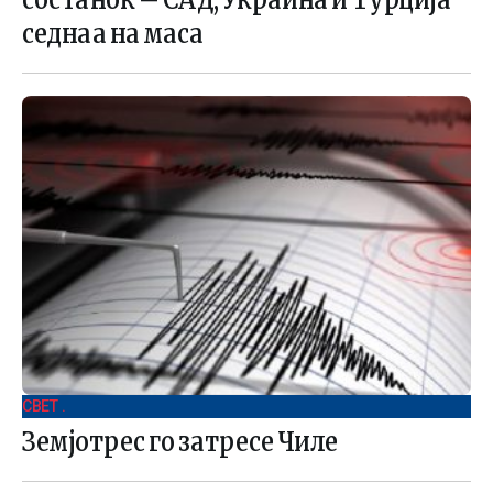
седнаа на маса
СВЕТ .
Земјотрес го затресе Чиле