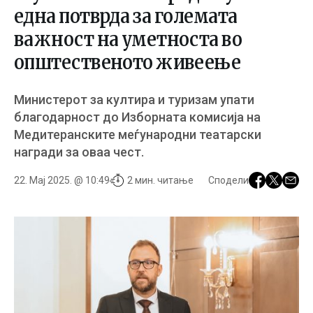
една потврда за големата
важност на уметноста во
општественото живеење
Министерот за култира и туризам упати
благодарност до Изборната комисија на
Медитеранските меѓународни театарски
награди за оваа чест.
22. Мај 2025. @ 10:49
2 мин. читање
Сподели