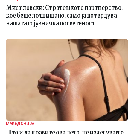
Мисајловски: Стратешкото партнерство,
кое беше потпишано, само ја потврдува
нашата сојузничка посветеност
МАКЕДОНИЈА .
Што и да правите ова лето, не излегувајте