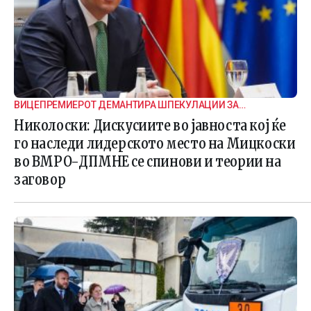
ВИЦЕПРЕМИЕРОТ ДЕМАНТИРА ШПЕКУЛАЦИИ ЗА
ВНАТРЕПАРТИСКИ ПОДЕЛБИ
Николоски: Дискусиите во јавноста кој ќе
го наследи лидерското место на Мицкоски
во ВМРО-ДПМНЕ се спинови и теории на
заговор