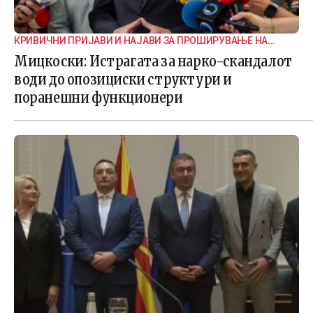
КРИВИЧНИ ПРИЈАВИ И НАЈАВИ ЗА ПРОШИРУВАЊЕ НА
ИСТРАГАТА
Мицкоски: Истрагата за нарко-скандалот
води до опозициски структури и
поранешни функционери