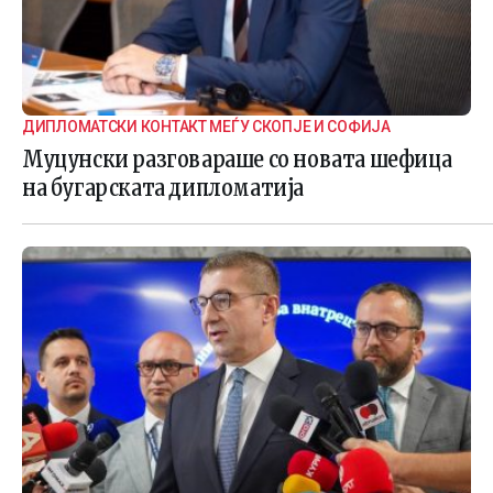
ДИПЛОМАТСКИ КОНТАКТ МЕЃУ СКОПЈЕ И СОФИЈА
Муцунски разговараше со новата шефица
на бугарската дипломатија