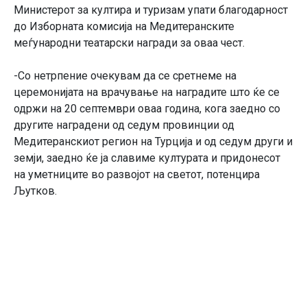
Министерот за култира и туризам упати благодарност
до Изборната комисија на Медитеранските
меѓународни театарски награди за оваа чест.
-Со нетрпение очекувам да се сретнеме на
церемонијата на врачување на наградите што ќе се
одржи на 20 септември оваа година, кога заедно со
другите наградени од седум провинции од
Медитеранскиот регион на Турција и од седум други и
земји, заедно ќе ја славиме културата и придонесот
на уметниците во развојот на светот, потенцира
Љутков.