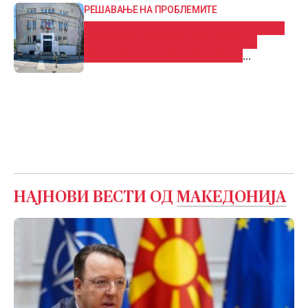
РЕШАВАЊЕ НА ПРОБЛЕМИТЕ
Министерство за култура и туризам:
Исплата на платите е во тек и ќе
заврши денеска, дијалогот со
Синдикатот мора да продолжи
НАЈНОВИ ВЕСТИ ОД
МАКЕДОНИЈА