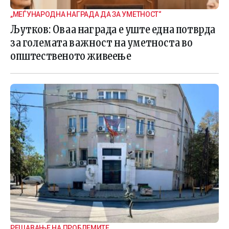
„МЕЃУНАРОДНА НАГРАДА ДА ЗА УМЕТНОСТ“
Љутков: Оваа награда е уште една потврда
за големата важност на уметноста во
општественото живеење
РЕШАВАЊЕ НА ПРОБЛЕМИТЕ