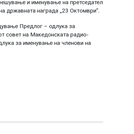
решување и именување на претседател
на државната награда „23 Октомври”.
рдување Предлог – одлука за
от совет на Македонската радио-
длука за именување на членови на