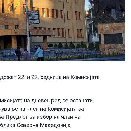
држат 22. и 27. седница на Комисијата
мисијата на дневен ред се останати
ување на член на Комисијата за
е Предлог за избор на член на
ублика Северна Македонија,