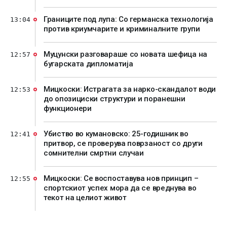
Границите под лупа: Со германска технологија
13:04
против криумчарите и криминалните групи
Муцунски разговараше со новата шефица на
12:57
бугарската дипломатија
Мицкоски: Истрагата за нарко-скандалот води
12:53
до опозициски структури и поранешни
функционери
Убиство во кумановско: 25-годишник во
12:41
притвор, се проверува поврзаност со други
сомнителни смртни случаи
Мицкоски: Се воспоставува нов принцип –
12:55
спортскиот успех мора да се вреднува во
текот на целиот живот