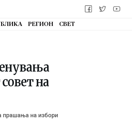
УБЛИКА
РЕГИОН
СВЕТ
менувања
совет на
за прашања на избори