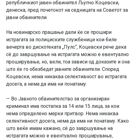
републичкиот јавен обвинител Љупчо Коцевски,
денеска, пред почетокот на седницата на Советот за
јавни обвинители.
На новинарско прашање дали ќе се прошири
истрагата за полициските службеници кои биле
вечерта во дискотеката „Пулс“, Коцевски рече дека
сѐ до завршување на истрагата можно е евентуално
проширување, но, вели, тоа зависи од доказите и она
што ќе го обезбедат јавните обвинители. Според
Коцевски, нема никаква селективност во истрагата
досега, а нема да има ни понатаму.
— Во Јавното обвинителство за организиран
криминал има постапка за 14 или 15 лица, за кои
нема определено мерки притвор. Нема никаква
селективност досега, нема да има ни понатаму. Како
што веќе имам кажано, сѐ до завршување на
истрагата можно е евентуално проширување,