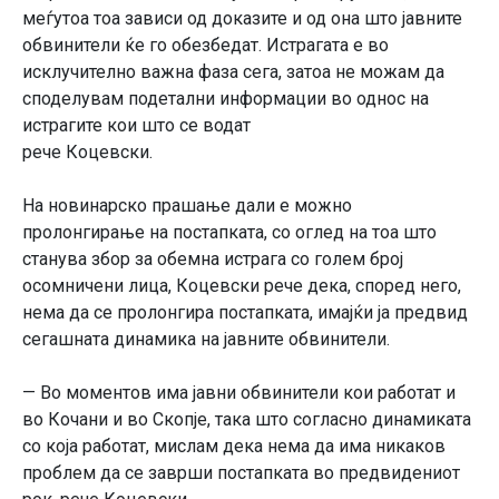
меѓутоа тоа зависи од доказите и од она што јавните
обвинители ќе го обезбедат. Истрагата е во
исклучително важна фаза сега, затоа не можам да
споделувам подетални информации во однос на
истрагите кои што се водат
рече Коцевски.
На новинарско прашање дали е можно
пролонгирање на постапката, со оглед на тоа што
станува збор за обемна истрага со голем број
осомничени лица, Коцевски рече дека, според него,
нема да се пролонгира постапката, имајќи ја предвид
сегашната динамика на јавните обвинители.
— Во моментов има јавни обвинители кои работат и
во Кочани и во Скопје, така што согласно динамиката
со која работат, мислам дека нема да има никаков
проблем да се заврши постапката во предвидениот