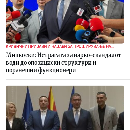
КРИВИЧНИ ПРИЈАВИ И НАЈАВИ ЗА ПРОШИРУВАЊЕ НА
ИСТРАГАТА
Мицкоски: Истрагата за нарко-скандалот
води до опозициски структури и
поранешни функционери