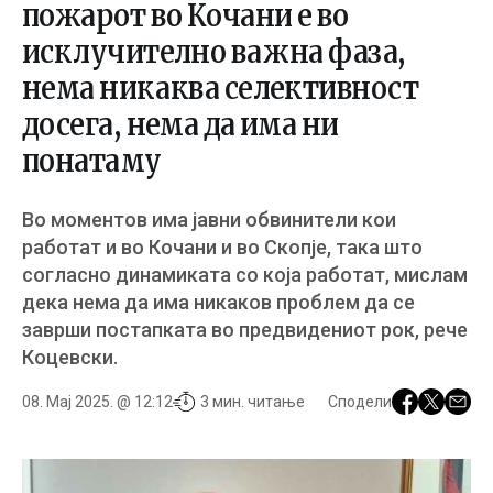
пожарот во Кочани е во
исклучително важна фаза,
нема никаква селективност
досега, нема да има ни
понатаму
Во моментов има јавни обвинители кои
работат и во Кочани и во Скопје, така што
согласно динамиката со која работат, мислам
дека нема да има никаков проблем да се
заврши постапката во предвидениот рок, рече
Коцевски.
08. Мај 2025. @ 12:12
3 мин. читање
Сподели