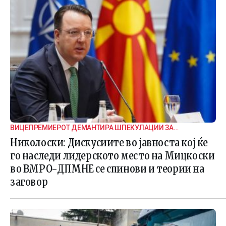
ВИЦЕПРЕМИЕРОТ ДЕМАНТИРА ШПЕКУЛАЦИИ ЗА
ВНАТРЕПАРТИСКИ ПОДЕЛБИ
Николоски: Дискусиите во јавноста кој ќе
го наследи лидерското место на Мицкоски
во ВМРО-ДПМНЕ се спинови и теории на
заговор