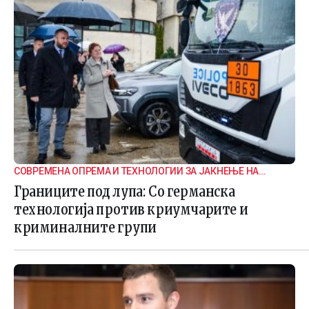
СОВРЕМЕНА ОПРЕМА И ТЕХНОЛОГИИ ЗА ЈАКНЕЊЕ НА
ГРАНИЧНАТА БЕЗБЕДНОСТ
Границите под лупа: Со германска
технологија против криумчарите и
криминалните групи