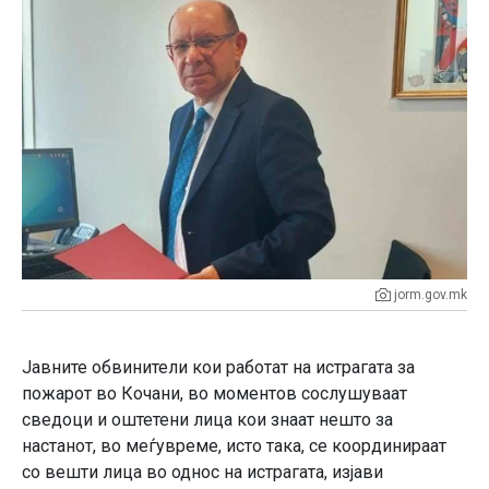
jorm.gov.mk
Јавните обвинители кои работат на истрагата за
пожарот во Кочани, во моментов сослушуваат
сведоци и оштетени лица кои знаат нешто за
настанот, во меѓувреме, исто така, се координираат
со вешти лица во однос на истрагата, изјави