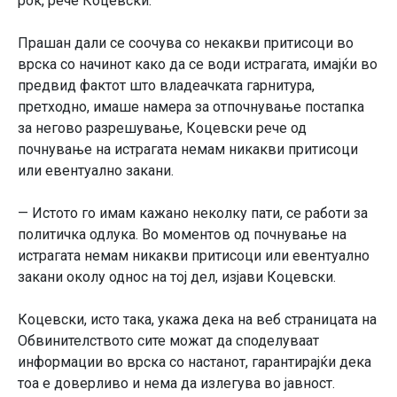
рок, рече Коцевски.
Прашан дали се соочува со некакви притисоци во
врска со начинот како да се води истрагата, имајќи во
предвид фактот што владеачката гарнитура,
претходно, имаше намера за отпочнување постапка
за негово разрешување, Коцевски рече од
почнување на истрагата немам никакви притисоци
или евентуално закани.
— Истото го имам кажано неколку пати, се работи за
политичка одлука. Во моментов од почнување на
истрагата немам никакви притисоци или евентуално
закани околу однос на тој дел, изјави Коцевски.
Коцевски, исто така, укажа дека на веб страницата на
Обвинителството сите можат да споделуваат
информации во врска со настанот, гарантирајќи дека
тоа е доверливо и нема да излегува во јавност.