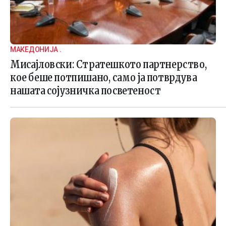
МАКЕДОНИЈА .
Мисајловски: Стратешкото партнерство,
кое беше потпишано, само ја потврдува
нашата сојузничка посветеност