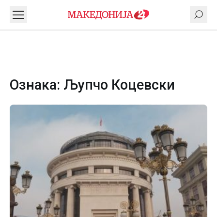
Ознака:
Љупчо Коцевски