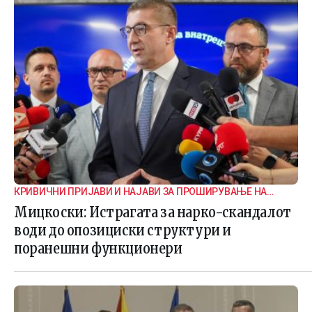
КРИВИЧНИ ПРИЈАВИ И НАЈАВИ ЗА ПРОШИРУВАЊЕ НА
ИСТРАГАТА
Мицкоски: Истрагата за нарко-скандалот
води до опозициски структури и
поранешни функционери