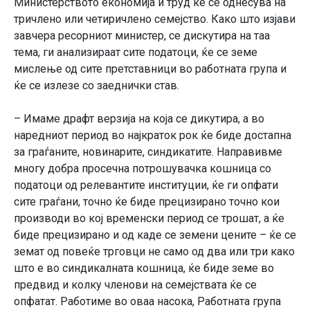
Министерството економија и труд ќе се однесува на
тричлено или четиричлено семејство. Како што изјави
завчера ресорниот министер, се дискутира на таа
тема, ги анализираат сите податоци, ќе се земе
мислење од сите претставници во работната група и
ќе се излезе со заеднички став.
– Имаме драфт верзија на која се дикутира, а во
наредниот период во најкраток рок ќе биде достапна
за граѓаните, новинарите, синдикатите. Направивме
многу добра просечна потрошувачка кошница со
податоци од релевантите институции, ќе ги опфати
сите граѓани, точно ќе биде прецизирано точно кои
производи во кој временски период се трошат, а ќе
биде прецизирано и од каде се земени цените – ќе се
земат од повеќе трговци не само од два или три како
што е во синдикалната кошница, ќе биде земе во
предвид и колку членови на семејствата ќе се
опфатат. Работиме во оваа насока, Работната група