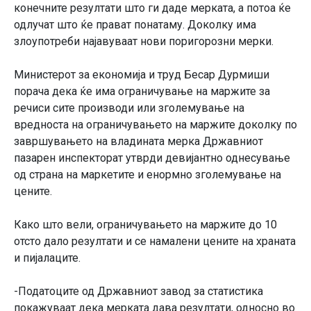
конечните резултати што ги даде мерката, а потоа ќе
одлучат што ќе прават понатаму. Доколку има
злоупотреби најавуваат нови поригорозни мерки.
Министерот за економија и труд Бесар Дурмиши
порача дека ќе има ограничување на маржите за
речиси сите производи или зголемување на
вредноста на ограничувањето на маржите доколку по
завршувањето на владината мерка Државниот
пазарен инспекторат утврди девијантно однесување
од страна на маркетите и енормно зголемување на
цените.
Како што вели, ограничувањето на маржите до 10
отсто дало резултати и се намалени цените на храната
и пијалаците.
-Податоците од Државниот завод за статистика
покажуваат дека мерката дава резултати, односно во