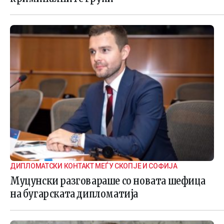
ДИПЛОМАТСКИ КОНТАКТ МЕЃУ СКОПЈЕ И СОФИЈА
Муцунски разговараше со новата шефица
на бугарската дипломатија