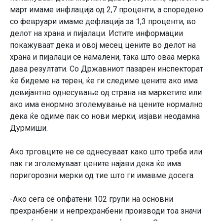
март имаме инфлација од 2,7 проценти, а споредено
со февруари имаме дефлација за 1,3 проценти, во
делот на храна и пијалаци. Истите информации
покажуваат дека и овој месец цените во делот на
храна и пијалаци се намалени, така што оваа мерка
дава резултати. Со Државниот пазарен инспекторат
ќе бидеме на терен, ќе ги следиме цените ако има
девијантно однесување од страна на маркетите или
ако има енормно зголемување на цените нормално
дека ќе одиме пак со нови мерки, изјави неодамна
Дурмиши.
Ако трговците не се однесуваат како што треба или
пак ги зголемуваат цените најави дека ќе има
поригорозни мерки од тие што ги имавме досега.
-Ако сега се опфатени 102 групи на основни
прехранбени и непрехранбени производи тоа значи