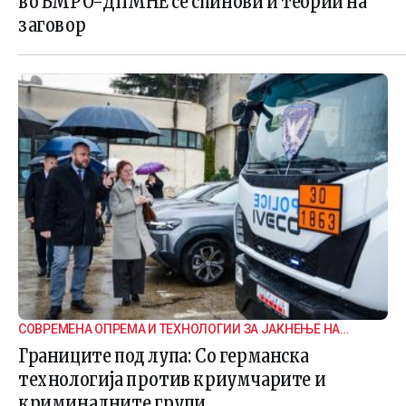
во ВМРО-ДПМНЕ се спинови и теории на
заговор
СОВРЕМЕНА ОПРЕМА И ТЕХНОЛОГИИ ЗА ЈАКНЕЊЕ НА
ГРАНИЧНАТА БЕЗБЕДНОСТ
Границите под лупа: Со германска
технологија против криумчарите и
криминалните групи