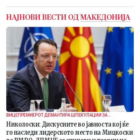
НАЈНОВИ ВЕСТИ ОД
МАКЕДОНИЈА
ВИЦЕПРЕМИЕРОТ ДЕМАНТИРА ШПЕКУЛАЦИИ ЗА
ВНАТРЕПАРТИСКИ ПОДЕЛБИ
Николоски: Дискусиите во јавноста кој ќе
го наследи лидерското место на Мицкоски