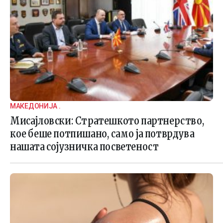
МАКЕДОНИЈА .
Мисајловски: Стратешкото партнерство,
кое беше потпишано, само ја потврдува
нашата сојузничка посветеност