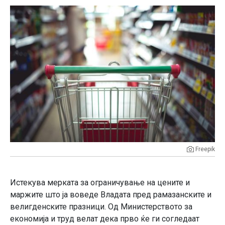
Freepik
Истекува мерката за ограничување на цените и
маржите што ја воведе Владата пред рамазанските и
велигденските празници. Од Министерството за
економија и труд велат дека прво ќе ги согледаат