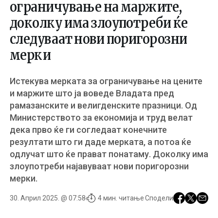
ограничување на маржите,
доколку има злоупотреби ќе
следуваат нови поригорозни
мерки
Истекува мерката за ограничување на цените
и маржите што ја воведе Владата пред
рамазанските и велигденските празници. Од
Министерството за економија и труд велат
дека прво ќе ги согледаат конечните
резултати што ги даде мерката, а потоа ќе
одлучат што ќе прават понатаму. Доколку има
злоупотреби најавуваат нови поригорозни
мерки.
30. Април 2025. @ 07:58
4 мин. читање
Сподели