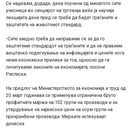
Се надевам, додаде, дека поучени од минатото сите
учесници во синџирот на трговија веќе ја научија
лекцијата дека пред се треба да бидат граѓаните и
заштитата на животниот стандард.
-Сите заедно треба да направиме се за да го
заштитиме стандардот на граѓаните и да не правиме
вештачко подигнување на инфлацијата и цените кога
нема економски прилики за тоа, односно да ги
почитуваме законите на економијата, посочи
Ристески.
На предлог на Министерството за економија и труд од
20 март годинава се применува ограничена бруто
профитната маржа на 102 групи на производи и за
утврдување на највисоки цени на осум групи на
прехранбени производи. Мерките истекуваат
денеска.