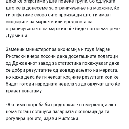
дека ќе опфатиме уште повеќе групи. Со одлуката
што ќе ја донесеме за ограничување на маржите, ќе
ги опфатиме скоро сите производи што ги имаат
синџирите на маркети или вредноста на
ограничувањето на маржите ќе биде поголема, рече
Дурмиши.
Заменик министерот за економија и труд Марјан
Ристески вчера посочи дека досегашните податоци
од Државниот завод за статистика покажуваат дека
се добри резултатите од воведувањето на мерката,
но кажа дека ќе ги чекаат крајните резултати кои ќе
бидат готови наредната недела за да одлучат што ќе
прават понатаму.
-Ако има потреба би продолжиле со мерката, а ако
нема тогаш останува пазарната економија да ги
регулира цените, изјави Ристески.