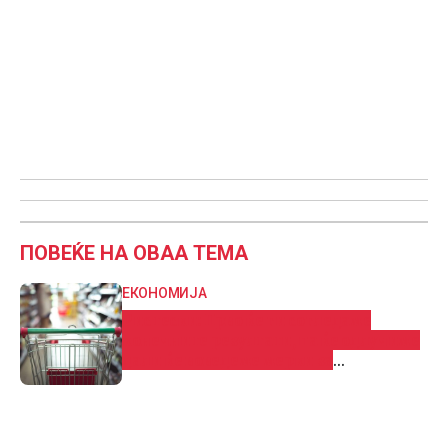
ПОВЕЌЕ НА ОВАА ТЕМА
ЕКОНОМИЈА
Ристески: Прво ќе ги согледаме
конечните резултати, па ќе одлучиме
дали ќе воведеме мерки за
ограничување на цените и маржите