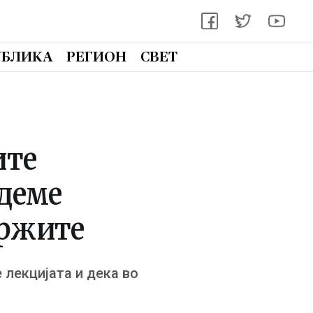
УБЛИКА
РЕГИОН
СВЕТ
ите
едеме
аржите
 лекцијата и дека во