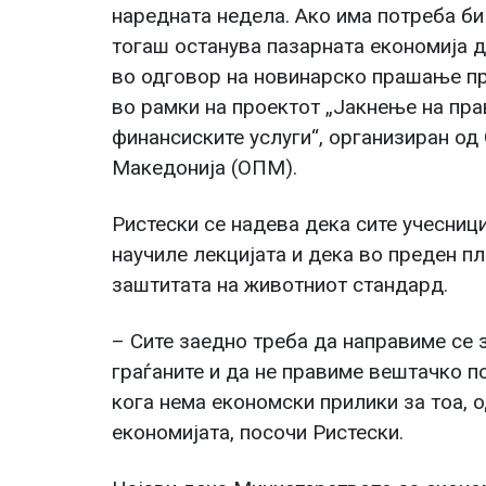
наредната недела. Ако има потреба би
тогаш останува пазарната економија да
во одговор на новинарско прашање пр
во рамки на проектот „Јакнење на пра
финансиските услуги“, организиран од
Македонија (ОПМ).
Ристески се надева дека сите учесници
научиле лекцијата и дека во преден пл
заштитата на животниот стандард.
– Сите заедно треба да направиме се 
граѓаните и да не правиме вештачко п
кога нема економски прилики за тоа, 
економијата, посочи Ристески.