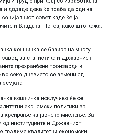
ија и труд е при крај со изработката
 и додаде дека ќе треба да оди на
 социјалниот совет каде ќе ја
чите и Владата. Потоа, како што кажа,
чка кошничка се базира на многу
 завод за статистика и Државниот
овните прехранбени производи и
е во секојдневието се земени од
 земјата.
ачка кошничка исклучиво ќе се
алитетни економски политики за
за креирање на јавното мислење. За
и од институциите и Државниот
ќе градиме квалитетни економски