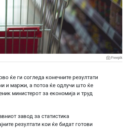
Freepik
рво ќе ги согледа конечните резултати
и и маржи, а потоа ќе одлучи што ќе
еник министерот за економија и труд
авниот завод за статистика
ајните резултати кои ќе бидат готови