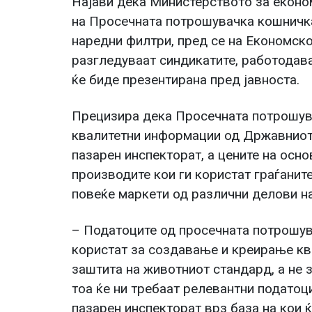
Најави дека Министерството за економ
на Просечната потрошувачка кошничка
наредни филтри, пред се на Економско
разгледуваат синдикатите, работодава
ќе биде презентирана пред јавноста.
Прецизира дека Просечната потрошува
квалитетни информации од Државниот
пазарен инспекторат, а цените на осн
производите кои ги користат граѓанит
повеќе маркети од различни делови на
– Податоците од просечната потрошув
користат за создавање и креирање кв
заштита на животниот стандард, а не 
тоа ќе ни требаат релевантни податоц
пазарен инспекторат врз база на кои 