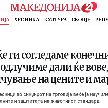
ИЈА
ХРОНИКА
КУЛТУРА
СКОПЈЕ
РЕП
ќе ги согледаме конечн
е одлучиме дали ќе вов
ичување на цените и м
есници во синџирот на трговија веќе ја научиле
ѓаните и заштитата на животниот стандард.