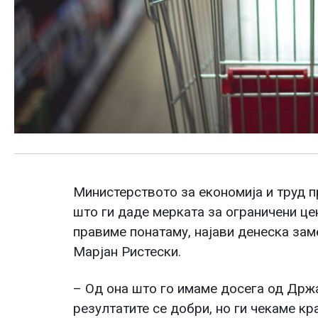
Министерството за економија и труд п
што ги даде мерката за ограничени цен
правиме понатаму, најави денеска зам
Марјан Ристески.
– Од она што го имаме досега од Држ
резултатите се добри, но ги чекаме кр