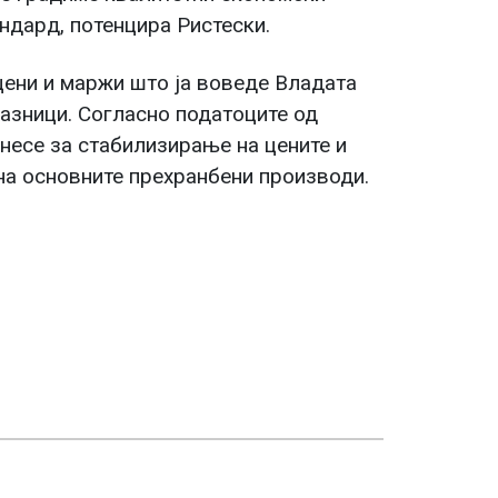
ндард, потенцира Ристески.
цени и маржи што ја воведе Владата
азници. Согласно податоците од
несе за стабилизирање на цените и
на основните прехранбени производи.