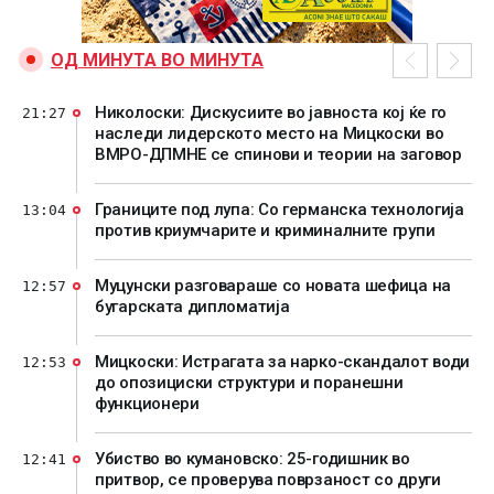
ОД МИНУТА ВО МИНУТА
Николоски: Дискусиите во јавноста кој ќе го
21:27
наследи лидерското место на Мицкоски во
ВМРО-ДПМНЕ се спинови и теории на заговор
Границите под лупа: Со германска технологија
13:04
против криумчарите и криминалните групи
Муцунски разговараше со новата шефица на
12:57
бугарската дипломатија
Мицкоски: Истрагата за нарко-скандалот води
12:53
до опозициски структури и поранешни
функционери
Убиство во кумановско: 25-годишник во
12:41
притвор, се проверува поврзаност со други