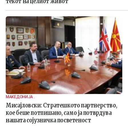
текот на целиот живот
МАКЕДОНИЈА .
Мисајловски: Стратешкото партнерство,
кое беше потпишано, само ја потврдува
нашата сојузничка посветеност