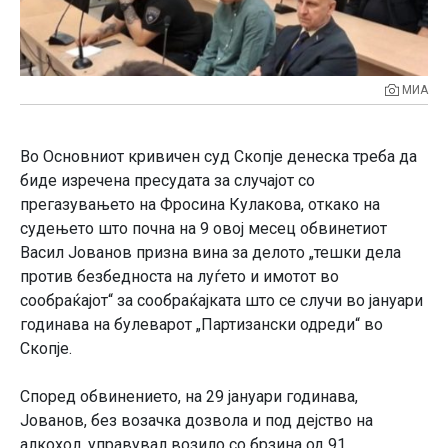
МИА
Во Основниот кривичен суд Скопје денеска треба да
биде изречена пресудата за случајот со
прегазувањето на Фросина Кулакова, откако на
судењето што почна на 9 овој месец обвинетиот
Васил Јованов призна вина за делото „тешки дела
против безбедноста на луѓето и имотот во
сообраќајот“ за сообраќајката што се случи во јануари
годинава на булеварот „Партизански одреди“ во
Скопје.
Според обвинението, на 29 јануари годинава,
Јованов, без возачка дозвола и под дејство на
алкохол, управувал возило со брзина од 91