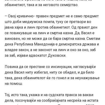
обвинетиот, така и за неговото семејство.
– Овој кривично- правен предмет не е само предмет
што доби медиумска помпа, туку се претвори во
јавна хајка и линч против обвинетиот. Од првиот ден
се повикуваше на линч и смртна казна. Да, Васил е
виновен, но не може да се бара смртна казна. Сметам
дека Република Македонија е демократска држава и
владее закон, а не законот на линч и око за око, заб
за заб, изјави адвокатот Дуковски.
Повика да се престане со инсинуации, нагласувајќи
дека Васил ниту избегал, ниту се обидел, и да било
така, дека обвинителот ќе го гонел и за неукажување
на помош.
Тој, исто така, укажа и на судската пракса за вакви
дела, посочувајќи на сообраќајната несреќа на истата