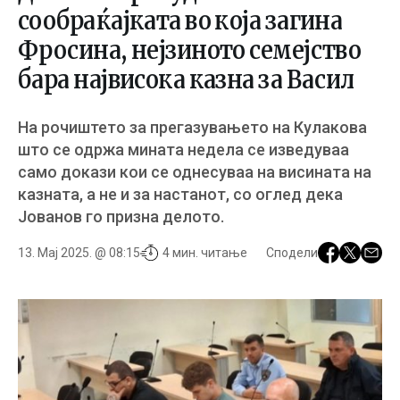
сообраќајката во која загина
Фросина, нејзиното семејство
бара највисока казна за Васил
На рочиштето за прегазувањето на Кулакова
што се одржа мината недела се изведуваа
само докази кои се однесуваа на висината на
казната, а не и за настанот, со оглед дека
Јованов го призна делото.
13. Мај 2025. @ 08:15
4 мин. читање
Сподели