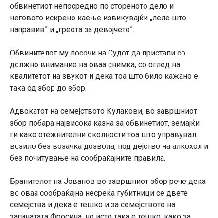
обвинетиот непосредно по стореното дело и
неговото искрено каење извикувајќи „леле што
направив” и „греота за девојчето”.
Обвинителот му посочи на Судот да пристапи со
должно внимание на оваа снимка, со оглед на
квалитетот на звукот и дека тоа што било кажано е
така од збор до збор.
Адвокатот на семејството Кулакови, во завршниот
збор побара највисока казна за обвинетиот, земајќи
ги како отежнителни околности тоа што управувал
возило без возачка дозвола, под дејство на алкохол и
без почитување на сообраќајните правила.
Бранителот на Јованов во завршниот збор рече дека
во оваа сообраќајна несреќа губитници се двете
семејства и дека е тешко и за семејството на
загинатата Фросина, но исто така е тешко, како за