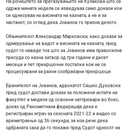
На рочиштето за прегазувањето на Кулакова што се
одржа мината недела се изведуваа само докази кои
се однесуваа на висината на казната, а не и за
настанот, со оглед дека Јованов го призна делото.
Обвинителот Александар Марковски, како докази за
одмерување на видот и висината на казната, пред
судот го наведе тоа што за Јованов има правосилна
пресуда со казна затвор од три години и десет
месеци и пет прекршочни постапки кои не се
процесуирани за разни сообраќајни прекршоци.
Бранителот на Јованов, адвокатот Сашко Дуковски
пред судот достави докази за положени испити на
факултет и медали од освоени натпревари во бокс,
доказ од Ракометнана федерација дека е
регистриран играч за сезоната 2021-22 и видео со
времетраење од 36 секунди, за кое рече дека
одбраната сака да го покаже пред Судот односот на