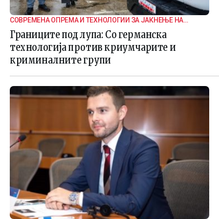
СОВРЕМЕНА ОПРЕМА И ТЕХНОЛОГИИ ЗА ЈАКНЕЊЕ НА
ГРАНИЧНАТА БЕЗБЕДНОСТ
Границите под лупа: Со германска
технологија против криумчарите и
криминалните групи