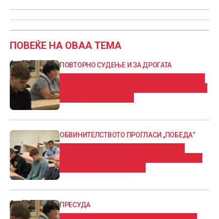
ПОВЕЌЕ НА ОВАА ТЕМА
ПОВТОРНО СУДЕЊЕ И ЗА ДРОГАТА
Врховниот суд ја укинал пресудата на
скопска Апелација за Васил Јованов за
продажба на дрога
ОБВИНИТЕЛСТВОТО ПРОГЛАСИ „ПОБЕДА“
Марковски: Обвинителството го
задржува правото на жалба и да бара
повисока казна затвор
ПРЕСУДА
Васил осуден на 12 години затвор за