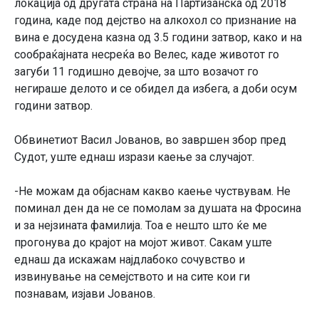
локација од другата страна на Партизанска од 2018
година, каде под дејство на алкохол со признание на
вина е досудена казна од 3.5 години затвор, како и на
сообраќајната несреќа во Велес, каде животот го
загуби 11 годишно девојче, за што возачот го
негираше делото и се обидел да избега, а доби осум
години затвор.
Обвинетиот Васил Јованов, во завршен збор пред
Судот, уште еднаш изрази каење за случајот.
-Не можам да објаснам какво каење чуствувам. Не
поминал ден да не се помолам за душата на Фросина
и за нејзината фамилија. Тоа е нешто што ќе ме
прогонува до крајот на мојот живот. Сакам уште
еднаш да искажам најдлабоко сочувство и
извинување на семејството и на сите кои ги
познавам, изјави Јованов.