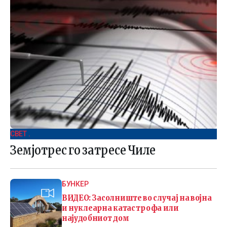
СВЕТ .
Земјотрес го затресе Чиле
БУНКЕР
ВИДЕО: Засолниште во случај на војна
и нуклеарна катастрофа или
најудобниот дом