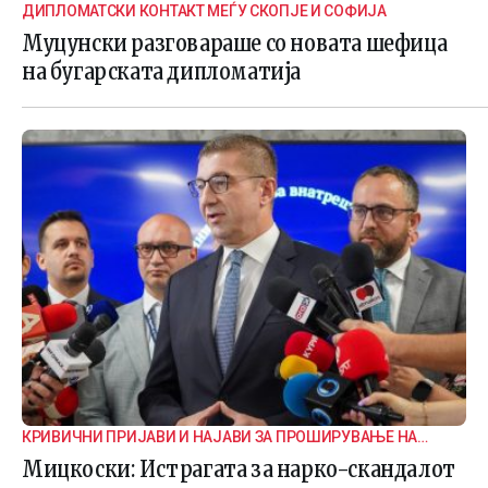
ДИПЛОМАТСКИ КОНТАКТ МЕЃУ СКОПЈЕ И СОФИЈА
Муцунски разговараше со новата шефица
на бугарската дипломатија
КРИВИЧНИ ПРИЈАВИ И НАЈАВИ ЗА ПРОШИРУВАЊЕ НА
ИСТРАГАТА
Мицкоски: Истрагата за нарко-скандалот