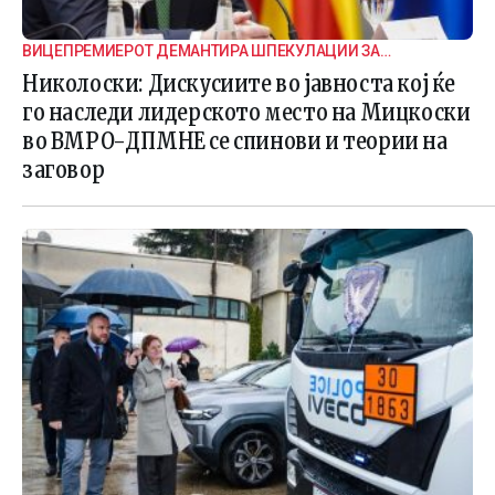
ВИЦЕПРЕМИЕРОТ ДЕМАНТИРА ШПЕКУЛАЦИИ ЗА
ВНАТРЕПАРТИСКИ ПОДЕЛБИ
Николоски: Дискусиите во јавноста кој ќе
го наследи лидерското место на Мицкоски
во ВМРО-ДПМНЕ се спинови и теории на
заговор