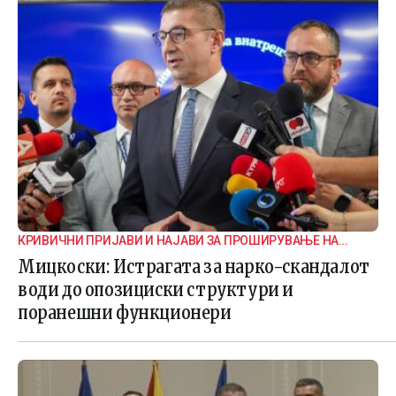
КРИВИЧНИ ПРИЈАВИ И НАЈАВИ ЗА ПРОШИРУВАЊЕ НА
ИСТРАГАТА
Мицкоски: Истрагата за нарко-скандалот
води до опозициски структури и
поранешни функционери