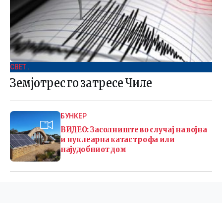
СВЕТ .
Земјотрес го затресе Чиле
БУНКЕР
ВИДЕО: Засолниште во случај на војна
и нуклеарна катастрофа или
најудобниот дом