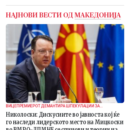
НАЈНОВИ ВЕСТИ ОД
МАКЕДОНИЈА
ВИЦЕПРЕМИЕРОТ ДЕМАНТИРА ШПЕКУЛАЦИИ ЗА
ВНАТРЕПАРТИСКИ ПОДЕЛБИ
Николоски: Дискусиите во јавноста кој ќе
го наследи лидерското место на Мицкоски
во ВМРО-ДПМНЕ се спинови и теории на