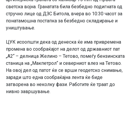
светска војна. Гранатата била безбедно подигната од
стручно лице од ДЗС Битола, вчера во 10:30 часот за
понатамошна постапка за безбедно складирање и
уништување.
ЦУК исоопшти дека од денеска ќе има привремена
промена во сообраќајот на делот од државниот пат
„А2“ – делница Желино – Тетово, помеѓу бензинската
станица на „Макпетрол“ и северниот влез на Тетово.
На овој дел од патот ќе се врши геодетско снимање,
заради што една сообраќајна лента ќе биде
затворена во неколку фази. Работите ќе траат до
нивно завршување.