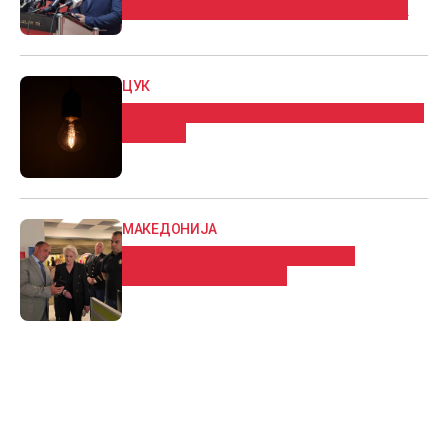
како стратешка заложба на Владата
ЦУК
Без струја делови од Сарај, Аеродром и
Карпош
МАКЕДОНИЈА
Агелер го посети Центарот за
управување со кризи