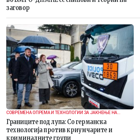
заговор
СОВРЕМЕНА ОПРЕМА И ТЕХНОЛОГИИ ЗА ЈАКНЕЊЕ НА
ГРАНИЧНАТА БЕЗБЕДНОСТ
Границите под лупа: Со германска
технологија против криумчарите и
криминалните групи