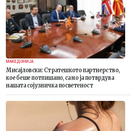
МАКЕДОНИЈА .
Мисајловски: Стратешкото партнерство,
кое беше потпишано, само ја потврдува
нашата сојузничка посветеност