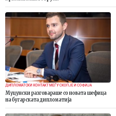
ДИПЛОМАТСКИ КОНТАКТ МЕЃУ СКОПЈЕ И СОФИЈА
Муцунски разговараше со новата шефица
на бугарската дипломатија