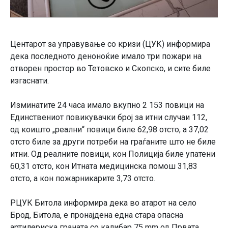
Центарот за управување со кризи (ЦУК) информира
дека последното деноноќие имало три пожари на
отворен простор во Тетовско и Скопско, и сите биле
изгаснати.
Изминатите 24 часа имало вкупно 2 153 повици на
Единствениот повикувачки број за итни случаи 112,
од коишто „реални“ повици биле 62,98 отсто, а 37,02
отсто биле за други потреби на граѓаните што не биле
итни. Од реалните повици, кон Полиција биле упатени
60,31 отсто, кон Итната медицинска помош 31,83
отсто, а кон пожарникарите 3,73 отсто.
РЦУК Битола информира дека во атарот на село
Брод, Битола, е пронајдена една стара опасна
артилериска граната со калибар 75 mm од Првата