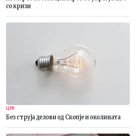
со кризи
ЦУК
Без струја делови од Скопје и околината