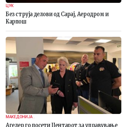
ЦУК
Без струја делови од Сарај, Аеродром и
Карпош
МАКЕДОНИЈА .
Агелер го посети Центарот за управување