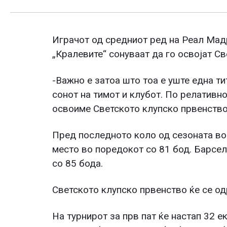
Играчот од средниот ред на Реал Мад
„Кралевите“ сонуваат да го освојат С
-Важно е затоа што тоа е уште една ти
сонот на тимот и клубот. По релативно
освоиме Светското клупско првенство,
Пред последното коло од сезоната во
место во поредокот со 81 бод. Барсел
со 85 бода.
Светското клупско првенство ќе се одр
На турнирот за прв пат ќе настап 32 ек