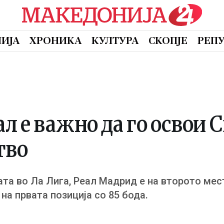
ИЈА
ХРОНИКА
КУЛТУРА
СКОПЈЕ
РЕП
ал е важно да го освои 
тво
та во Ла Лига, Реал Мадрид е на второто мес
на првата позиција со 85 бода.