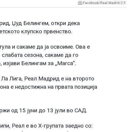
Facebook/Real Madrid C.F.
рид, Џуд Белингем, откри дека
ветското клупско првенство.
тула и сакаме да ја освоиме. Ова е
 слабата сезона, сакаме да го
 изјави Белингам за „Marca“.
 Ла Лига, Реал Мадрид е на второто
она е недостижна на првата позиција
жи од 15 јуни до 13 јули во САД.
ипи, Реал е во Х-групата заедно со: