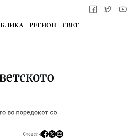
УБЛИКА
РЕГИОН
СВЕТ
Светското
то во поредокот со
Сподели