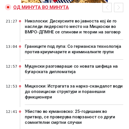
ОД МИНУТА ВО МИНУТА
Николоски: Дискусиите во јавноста кој ќе го
21:27
наследи лидерското место на Мицкоски во
ВМРО-ДПМНЕ се спинови и теории на заговор
Границите под лупа: Со германска технологија
13:04
против криумчарите и криминалните групи
Муцунски разговараше со новата шефица на
12:57
бугарската дипломатија
Мицкоски: Истрагата за нарко-скандалот води
12:53
до опозициски структури и поранешни
функционери
Убиство во кумановско: 25-годишник во
12:41
притвор, се проверува поврзаност со други
сомнителни смртни случаи