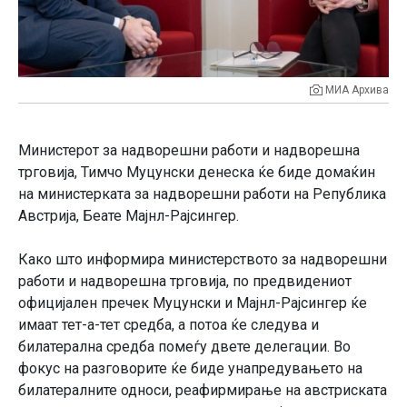
МИА Архива
Министерот за надворешни работи и надворешна
трговија, Тимчо Муцунски денеска ќе биде домаќин
на министерката за надворешни работи на Република
Австрија, Беате Мајнл-Рајсингер.
Како што информира министерството за надворешни
работи и надворешна трговија, по предвидениот
официјален пречек Муцунски и Мајнл-Рајсингер ќе
имаат тет-а-тет средба, а потоа ќе следува и
билатерална средба помеѓу двете делегации. Во
фокус на разговорите ќе биде унапредувањето на
билатералните односи, реафирмирање на австриската