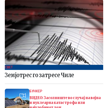
СВЕТ .
Земјотрес го затресе Чиле
БУНКЕР
ВИДЕО: Засолниште во случај на војна
и нуклеарна катастрофа или
најудобниот дом