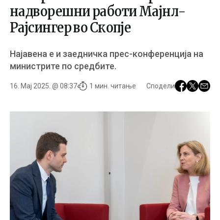
надворешни работи Мајнл-
Рајсингер во Скопје
Најавена е и заедничка прес-конференција на
министрите по средбите.
16. Мај 2025. @ 08:37
1 мин. читање
Сподели