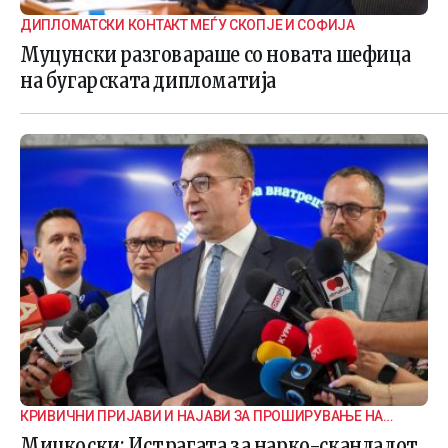
ДИПЛОМАТСКИ КОНТАКТ МЕЃУ СКОПЈЕ И СОФИЈА
Муцунски разговараше со новата шефица
на бугарската дипломатија
КРИВИЧНИ ПРИЈАВИ И НАЈАВИ ЗА ПРОШИРУВАЊЕ НА
ИСТРАГАТА
Мицкоски: Истрагата за нарко-скандалот