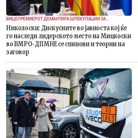
ВИЦЕПРЕМИЕРОТ ДЕМАНТИРА ШПЕКУЛАЦИИ ЗА
ВНАТРЕПАРТИСКИ ПОДЕЛБИ
Николоски: Дискусиите во јавноста кој ќе
го наследи лидерското место на Мицкоски
во ВМРО-ДПМНЕ се спинови и теории на
заговор