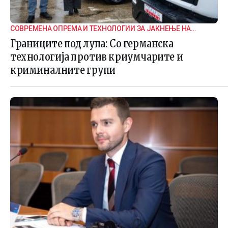
СОВРЕМЕНА ОПРЕМА И ТЕХНОЛОГИИ ЗА ЈАКНЕЊЕ НА
ГРАНИЧНАТА БЕЗБЕДНОСТ
Границите под лупа: Со германска
технологија против криумчарите и
криминалните групи