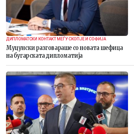
ДИПЛОМАТСКИ КОНТАКТ МЕЃУ СКОПЈЕ И СОФИЈА
Муцунски разговараше со новата шефица
на бугарската дипломатија