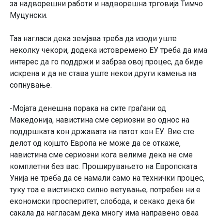
за надворешни работи и надворешна трговија Тимчо
Муцунски.
Таа нагласи дека земјава треба да изоди уште
неколку чекори, додека истовремено ЕУ треба да има
интерес да го поддржи и забрза овој процес, да биде
искрена и да не става уште некои други камења на
сопнување.
-Мојата денешна порака на сите граѓани од
Македонија, навистина сме сериозни во однос на
поддршката кон државата на патот кон ЕУ. Вие сте
делот од којшто Европа не може да се откаже,
навистина сме сериозни кога велиме дека не сме
комплетни без вас. Проширувањето на Европската
Унија не треба да се намали само на технички процес,
туку тоа е вистинско силно ветување, потребен ни е
економски просперитет, слобода, и секако дека би
сакала да нагласам дека многу има направено оваа