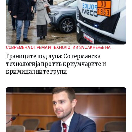
СОВРЕМЕНА ОПРЕМА И ТЕХНОЛОГИИ ЗА ЈАКНЕЊЕ НА
ГРАНИЧНАТА БЕЗБЕДНОСТ
Границите под лупа: Со германска
технологија против криумчарите и
криминалните групи