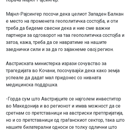
Мајнл-Рајсингер посочи дека целиот Западен Балкан
е место на променета геополитичка состојба, и оти
треба да бидеме свесни дека и ние сме важни
партнери за одговорот на таа геополитичка состојба и
затоа, кажа, треба да се навратиме на нашите
заеднички сили и за да го зајакнеме овој регион.
Австриската министерка изрази сочувство за
трагедијата во Кочани, посочувајќи дека како земја
успеале да дадат мал придонес со нивната
медицинска поддршка.
-Горда сум што Австријците се најголем инвеститор
во Македонија и во регионот и имав можност да се
сретнам со претставници на австриски претпријатија,
но и со претставници од граѓанскиот сектор, така што
нашите билатерални односи се толку одлични што