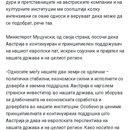
дури и претставниците на австриските компании и на
културните институции ми соопштија колку
интензивни се овие односи и веруваат дека може да
се подобрат, рече таа.
Министерот Муцунски, од своја страна, посочи дека
Австрија е континуиран и принципиелен поддржувач
на нашиот европски пат, искрен сојузник и пријател на
нашата држава и на целиот регион.
-Односите меѓу нашите две земји се одлични –
политички стабилни, економски силни и исполнети со
доверба и заемна поддршка. Австрија е најголем
странски инвеститор во нашата држава, што зборува
за длабочината на економската соработка и
довербата во нашите институции. Особено ја цениме
принципиелната и континуирана поддршка што
Австрија ја дава на европската перспектива на
нашата држава и на целиот регион. Како носител на