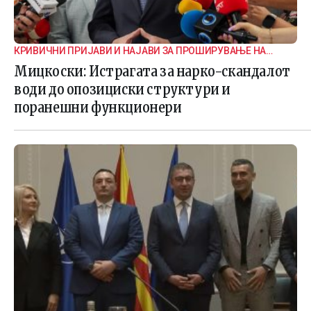
КРИВИЧНИ ПРИЈАВИ И НАЈАВИ ЗА ПРОШИРУВАЊЕ НА
ИСТРАГАТА
Мицкоски: Истрагата за нарко-скандалот
води до опозициски структури и
поранешни функционери