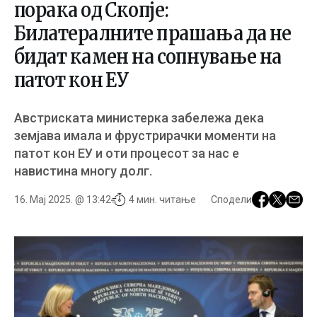
порака од Скопје:
Билатералните прашања да не
бидат камен на сопнување на
патот кон ЕУ
Австриската министерка забележа дека
земјава имала и фрустрирачки моменти на
патот кон ЕУ и оти процесот за нас е
навистина многу долг.
16. Мај 2025. @ 13:42
4 мин. читање
Сподели