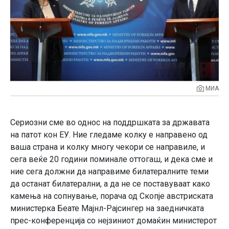
МИА
Сериозни сме во однос на поддршката за државата
на патот кон ЕУ. Ние гледаме колку е направено од
ваша страна и колку многу чекори се направиле, и
сега веќе 20 години поминале оттогаш, и дека сме и
ние сега должни да направиме билатералните теми
да останат билатерални, а да не се поставуваат како
камења на сопнување, порача од Скопје австриската
министерка Беате Мајнл-Рајсингер на заедничката
прес-конференција со нејзиниот домаќин министерот