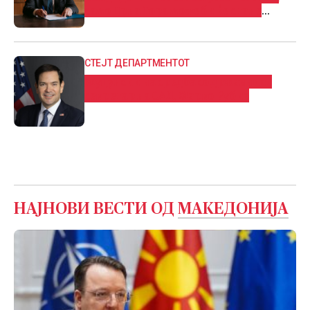
само Црна Гора можеби ќе стане
членка на ЕУ
СТЕЈТ ДЕПАРТМЕНТОТ
Муцунски на средба со државниот
секретaр на САД, Маркo Рубио
НАЈНОВИ ВЕСТИ ОД
МАКЕДОНИЈА