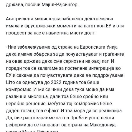
држава, посочи Мајнл-Рајсингер.
Австриската министерка забележа дека земјава
имала и фрустрирачки моменти на патот кон ЕУ и оти
процесот за нас е навистина многу долг.
-Ние забележуваме од страна на Европската Унија
дека имаме обврска за да почувствуваат и граѓаните
на оваа држава дека сме сериозни на овој пат. И
поради тоа се залагаме за постепена интеграција во
ЕУ и сакаме да почувствувате дека ве поддржуваме.
Што се однесува до 2022 година тоа беше
компромис. И ми се чини дека тука може да има
различни мислења, дали тоа беше среќно или
нереќно решение, меѓутоа тој компромис беше
даден тогаш, тоа е факт. И тоа мора да се реализира.
Да, ние разговаравме за тоа. Треба и уште некои
реформи да се направат од страна на Македонија,
порача Мајнл-Рајсингер.