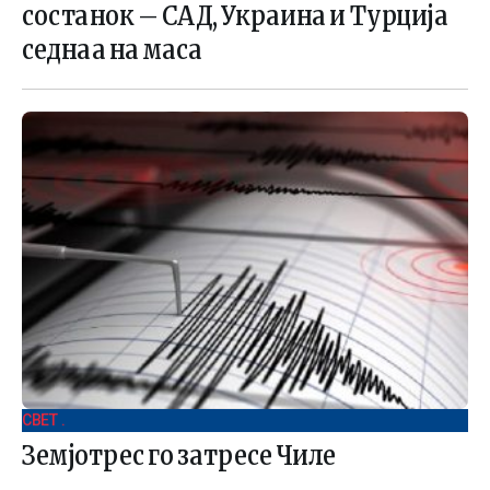
состанок – САД, Украина и Турција
седнаа на маса
СВЕТ .
Земјотрес го затресе Чиле