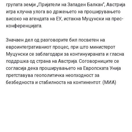
групата земји „Пријатели на Западен Балкан“, Австрија
игра клучна улога во држењето на проширувањето
високо на агендата на ЕУ, истакна Муцунски на прес-
конференцијата.
Значаен дел од разговорите бил посветен на
евроинтегративниот процес, при што министерот
Муцунски се заблагодари за континуираната и гласна
поддршка од страна на Австрија. Соговорниците се
согласија дека проширувањето на Европската Унија
претставува геополитичка неопходност за
безбедноста и стабилноста на континентот. (МИА)