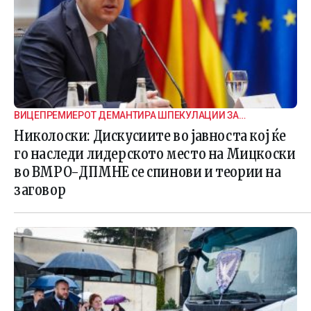
ВИЦЕПРЕМИЕРОТ ДЕМАНТИРА ШПЕКУЛАЦИИ ЗА
ВНАТРЕПАРТИСКИ ПОДЕЛБИ
Николоски: Дискусиите во јавноста кој ќе
го наследи лидерското место на Мицкоски
во ВМРО-ДПМНЕ се спинови и теории на
заговор