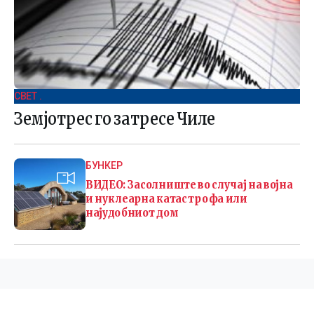
СВЕТ .
Земјотрес го затресе Чиле
БУНКЕР
ВИДЕО: Засолниште во случај на војна
и нуклеарна катастрофа или
најудобниот дом