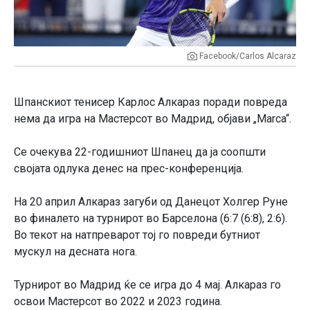
Facebook/Carlos Alcaraz
Шпанскиот тенисер Карлос Алкараз поради повреда
нема да игра на Мастерсот во Мадрид, објави „Marca“.
Се очекува 22-годишниот Шпанец да ја соопшти
својата одлука денес на прес-конференција.
На 20 април Алкараз загуби од Данецот Холгер Руне
во финалето на турнирот во Барселона (6:7 (6:8), 2:6).
Во текот на натпреварот тој го повреди бутниот
мускул на десната нога.
Турнирот во Мадрид ќе се игра до 4 мај. Алкараз го
освои Мастерсот во 2022 и 2023 година.