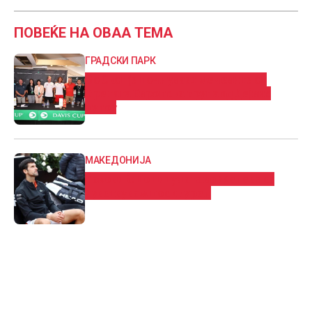
ПОВЕЌЕ НА ОВАА ТЕМА
ГРАДСКИ ПАРК
Во Скопје почнуваат мечевите од
Третата Европска група од Дејвис
купот
МАКЕДОНИЈА
Ѓоковиќ: По титулата во Женева се
чувствувам посигурен