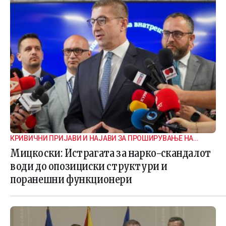
КРИВИЧНИ ПРИЈАВИ И НАЈАВИ ЗА ПРОШИРУВАЊЕ НА
ИСТРАГАТА
Мицкоски: Истрагата за нарко-скандалот
води до опозициски структури и
поранешни функционери