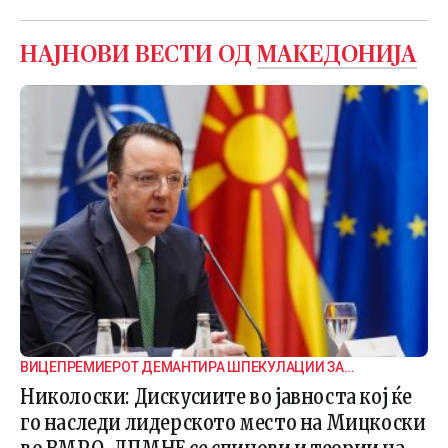
НАЈНОВИ ВЕСТИ ОД
МАКЕДОНИЈА
ВИЦЕПРЕМИЕРОТ ДЕМАНТИРА ШПЕКУЛАЦИИ ЗА
ВНАТРЕПАРТИСКИ ПОДЕЛБИ
Николоски: Дискусиите во јавноста кој ќе
го наследи лидерското место на Мицкоски