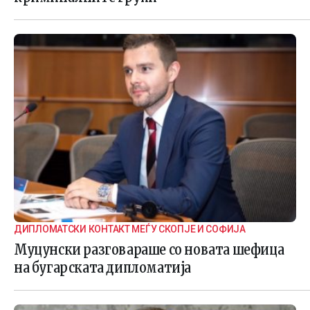
ДИПЛОМАТСКИ КОНТАКТ МЕЃУ СКОПЈЕ И СОФИЈА
Муцунски разговараше со новата шефица
на бугарската дипломатија