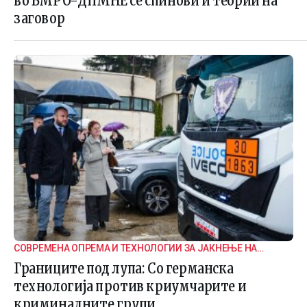
во ВМРО-ДПМНЕ се спинови и теории на
заговор
СОВРЕМЕНА ОПРЕМА И ТЕХНОЛОГИИ ЗА ЈАКНЕЊЕ НА
ГРАНИЧНАТА БЕЗБЕДНОСТ
Границите под лупа: Со германска
технологија против криумчарите и
криминалните групи