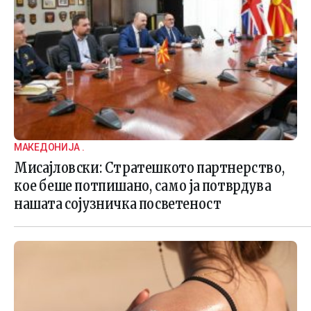
МАКЕДОНИЈА .
Мисајловски: Стратешкото партнерство,
кое беше потпишано, само ја потврдува
нашата сојузничка посветеност