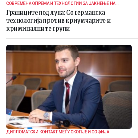
СОВРЕМЕНА ОПРЕМА И ТЕХНОЛОГИИ ЗА ЈАКНЕЊЕ НА
ГРАНИЧНАТА БЕЗБЕДНОСТ
Границите под лупа: Со германска
технологија против криумчарите и
криминалните групи
ДИПЛОМАТСКИ КОНТАКТ МЕЃУ СКОПЈЕ И СОФИЈА