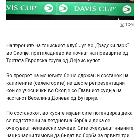
ТФМ
На терените на тенискиот клуб Југ во „Градски парк“
во Скопје, претпладнево ќе почнат натпреварите од
Третата Европска група од Дејвис купот.
Во пресрет на мечевите беше одржан и состанок на
капитените (селекторите) на шесте репрезентации
кои се учеснички во Скопје со Главниот судија на
настанот Веселина Донева од Бугарија.
По состанокот, во кусите изјави сите потенцираа дека
се подготвени за петдневна борба и дека се
очекуваат неизвесни мечеви. Сите очекуваат нивните
национални тимови да бидат во борба за првите три