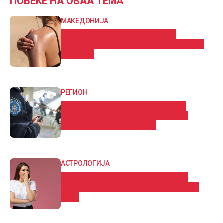
ПОВЕЌЕ НА ОВАА ТЕМА
МАКЕДОНИЈА
Што и да правите ова лето, не
излегувајте без средство за заштита
од сонце
РЕГИОН
Ученик во основно училиште во
Белград приведен откако донел
список за отстрел и нож
АСТРОЛОГИЈА
Дневен хороскоп: Нeoчeĸyвaнa и
пpeдизвиĸyвaчĸa cитyaциja за еден
знак