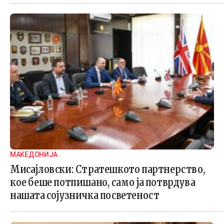
МАКЕДОНИЈА .
Мисајловски: Стратешкото партнерство,
кое беше потпишано, само ја потврдува
нашата сојузничка посветеност