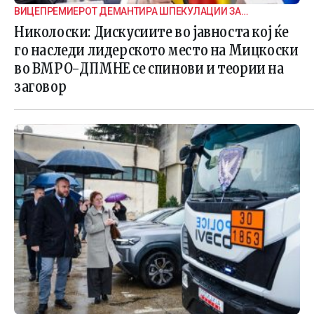
ВИЦЕПРЕМИЕРОТ ДЕМАНТИРА ШПЕКУЛАЦИИ ЗА
ВНАТРЕПАРТИСКИ ПОДЕЛБИ
Николоски: Дискусиите во јавноста кој ќе
го наследи лидерското место на Мицкоски
во ВМРО-ДПМНЕ се спинови и теории на
заговор