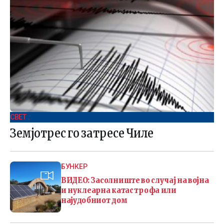
СВЕТ .
Земјотрес го затресе Чиле
БУНКЕР
ВИДЕО: Засолниште во случај на војна
и нуклеарна катастрофа или
најудобниот дом