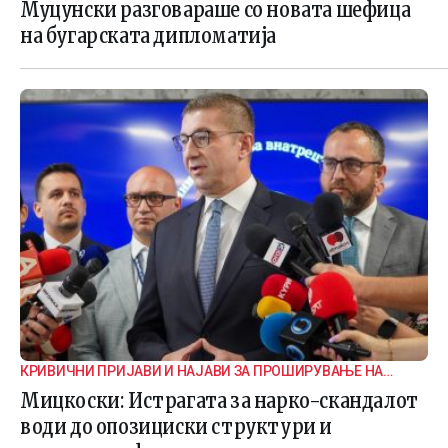
Муцунски разговараше со новата шефица
на бугарската дипломатија
КРИВИЧНИ ПРИЈАВИ И НАЈАВИ ЗА ПРОШИРУВАЊЕ НА
ИСТРАГАТА
Мицкоски: Истрагата за нарко-скандалот
води до опозициски структури и