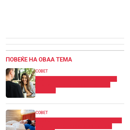
ПОВЕЌЕ НА ОВАА ТЕМА
СОВЕТ
Грешки кои најчесто ги правите на
првиот состанок со вашиот иден
партнер!
СОВЕТ
4 работи што ги прават само оние кои
сè уште не го преболеле бившиот