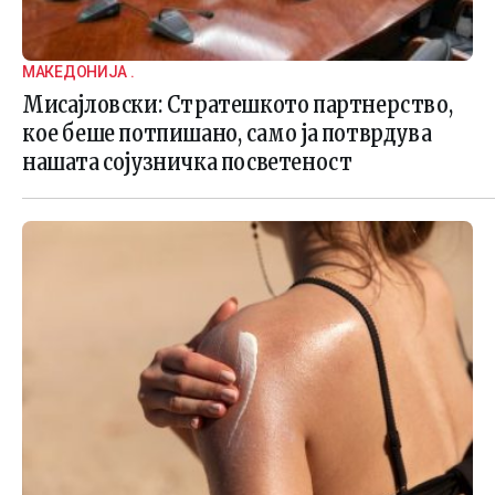
МАКЕДОНИЈА .
Мисајловски: Стратешкото партнерство,
кое беше потпишано, само ја потврдува
нашата сојузничка посветеност