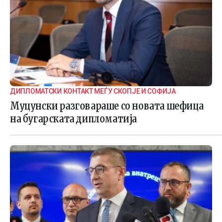
ДИПЛОМАТСКИ КОНТАКТ МЕЃУ СКОПЈЕ И СОФИЈА
Муцунски разговараше со новата шефица
на бугарската дипломатија