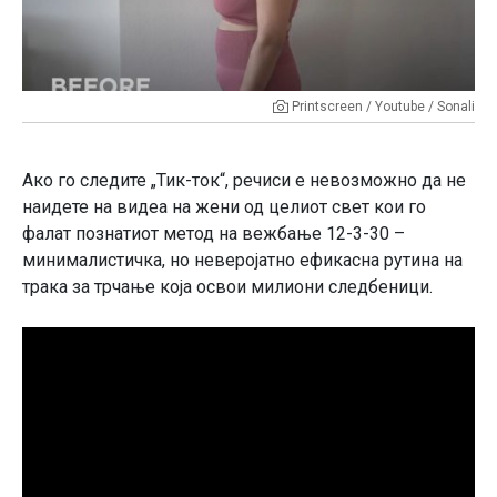
Printscreen / Youtube / Sonali
Ако го следите „Тик-ток“, речиси е невозможно да не
наидете на видеа на жени од целиот свет кои го
фалат познатиот метод на вежбање 12-3-30 –
минималистичка, но неверојатно ефикасна рутина на
трака за трчање која освои милиони следбеници.