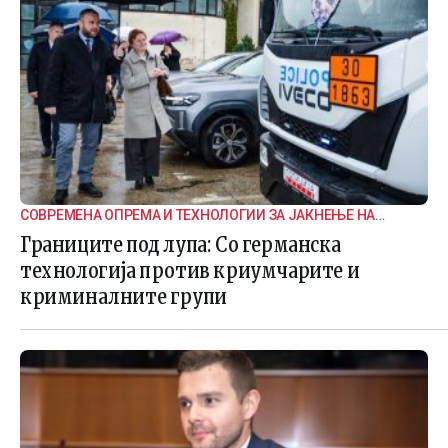
СОВРЕМЕНА ОПРЕМА И ТЕХНОЛОГИИ ЗА ЈАКНЕЊЕ НА
ГРАНИЧНАТА БЕЗБЕДНОСТ
Границите под лупа: Со германска
технологија против криумчарите и
криминалните групи