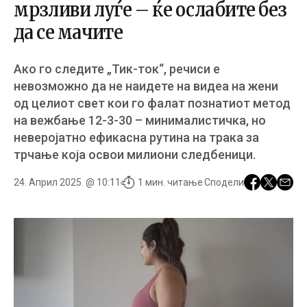
мрзливи луѓе – ќе ослабите без
да се мачите
Ако го следите „Тик-ток“, речиси е
невозможно да не наидете на видеа на жени
од целиот свет кои го фалат познатиот метод
на вежбање 12-3-30 – минималистичка, но
неверојатно ефикасна рутина на трака за
трчање која освои милиони следбеници.
24. Април 2025. @ 10:11
1 мин. читање
Сподели