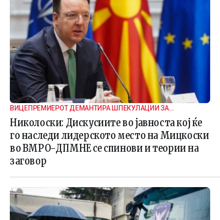
ВИЦЕПРЕМИЕРОТ ДЕМАНТИРА ШПЕКУЛАЦИИ ЗА
ВНАТРЕПАРТИСКИ ПОДЕЛБИ
Николоски: Дискусиите во јавноста кој ќе
го наследи лидерското место на Мицкоски
во ВМРО-ДПМНЕ се спинови и теории на
заговор