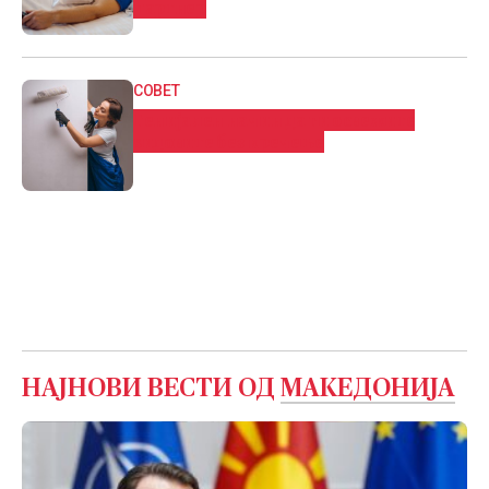
партнер
СОВЕТ
Генијален начин да ги освежите
ѕидовите без кречење
НАЈНОВИ ВЕСТИ ОД
МАКЕДОНИЈА