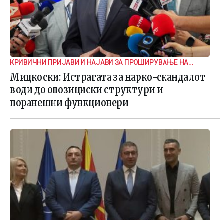
КРИВИЧНИ ПРИЈАВИ И НАЈАВИ ЗА ПРОШИРУВАЊЕ НА
ИСТРАГАТА
Мицкоски: Истрагата за нарко-скандалот
води до опозициски структури и
поранешни функционери