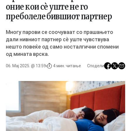
оние кои сè уште не го
преболеле бившиот партнер
Многу парови се соочуваат со прашањето
дали нивниот партнер сè уште чувствува
нешто повеќе од само носталгични спомени
од мината врска.
06. Мај 2025. @ 13:59
4 мин. читање
Сподели