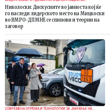
ВНАТРЕПАРТИСКИ ПОДЕЛБИ
Николоски: Дискусиите во јавноста кој ќе
го наследи лидерското место на Мицкоски
во ВМРО-ДПМНЕ се спинови и теории на
заговор
СОВРЕМЕНА ОПРЕМА И ТЕХНОЛОГИИ ЗА ЈАКНЕЊЕ НА