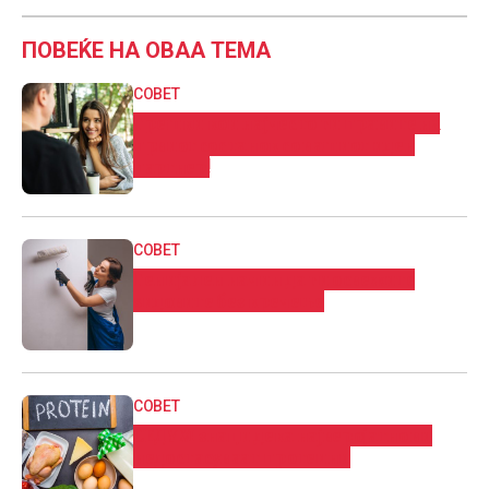
ПОВЕЌЕ НА ОВАА ТЕМА
СОВЕТ
Грешки кои најчесто ги правите на
првиот состанок со вашиот иден
партнер!
СОВЕТ
Генијален начин да ги освежите
ѕидовите без кречење
СОВЕТ
СЕДУМ знаци дека најверојатно ви
недостасуваат протеини