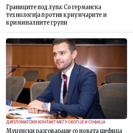
ГРАНИЧНАТА БЕЗБЕДНОСТ
Границите под лупа: Со германска
технологија против криумчарите и
криминалните групи
ДИПЛОМАТСКИ КОНТАКТ МЕЃУ СКОПЈЕ И СОФИЈА
Муцунски разговараше со новата шефица