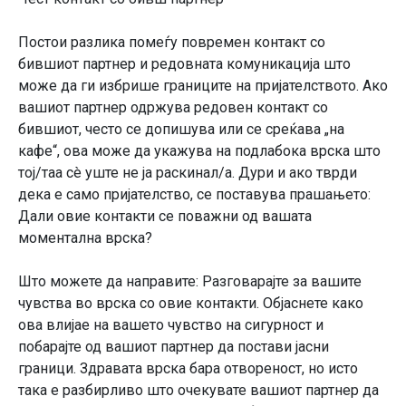
Постои разлика помеѓу повремен контакт со
бившиот партнер и редовната комуникација што
може да ги избрише границите на пријателството. Ако
вашиот партнер одржува редовен контакт со
бившиот, често се допишува или се среќава „на
кафе“, ова може да укажува на подлабока врска што
тој/таа сè уште не ја раскинал/а. Дури и ако тврди
дека е само пријателство, се поставува прашањето:
Дали овие контакти се поважни од вашата
моментална врска?
Што можете да направите: Разговарајте за вашите
чувства во врска со овие контакти. Објаснете како
ова влијае на вашето чувство на сигурност и
побарајте од вашиот партнер да постави јасни
граници. Здравата врска бара отвореност, но исто
така е разбирливо што очекувате вашиот партнер да