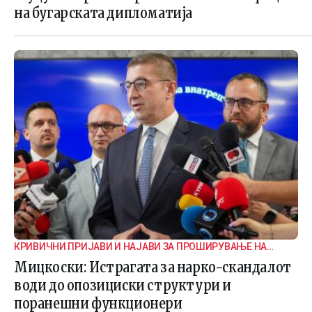
на бугарската дипломатија
КРИВИЧНИ ПРИЈАВИ И НАЈАВИ ЗА ПРОШИРУВАЊЕ НА
ИСТРАГАТА
Мицкоски: Истрагата за нарко-скандалот
води до опозициски структури и
поранешни функционери