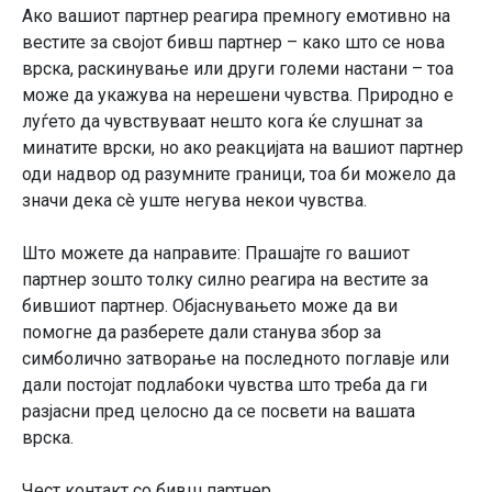
Ако вашиот партнер реагира премногу емотивно на
вестите за својот бивш партнер – како што се нова
врска, раскинување или други големи настани – тоа
може да укажува на нерешени чувства. Природно е
луѓето да чувствуваат нешто кога ќе слушнат за
минатите врски, но ако реакцијата на вашиот партнер
оди надвор од разумните граници, тоа би можело да
значи дека сè уште негува некои чувства.
Што можете да направите: Прашајте го вашиот
партнер зошто толку силно реагира на вестите за
бившиот партнер. Објаснувањето може да ви
помогне да разберете дали станува збор за
симболично затворање на последното поглавје или
дали постојат подлабоки чувства што треба да ги
разјасни пред целосно да се посвети на вашата
врска.
Чест контакт со бивш партнер