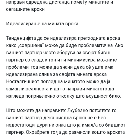
направи одредена дистанца помеѓу минатите и
сегашните врски.
Идеализирање на мината врска
Тенденцијата да се идеализира претходната врска
како „совршена“ може да биде проблематична. Ако
вашиот партнер често зборува за својот бивш
партнер со сладок тон и ги минимизира можните
проблеми, тоа може да значи дека сè уште има
идеализирана слика за својата мината врска.
Носталгичниот поглед на минатото може да ја
замагли реалноста и да го направи минатото да
изгледа попривлечно отколку што всушност било.
Што можете да направите: Љубезно потсетете го
вашиот партнер дека ниедна врска не е без
недостатоци, дури ни онаа што ја имал/а со бившиот
партнер. Охрабрете го/ја да размисли зошто врската