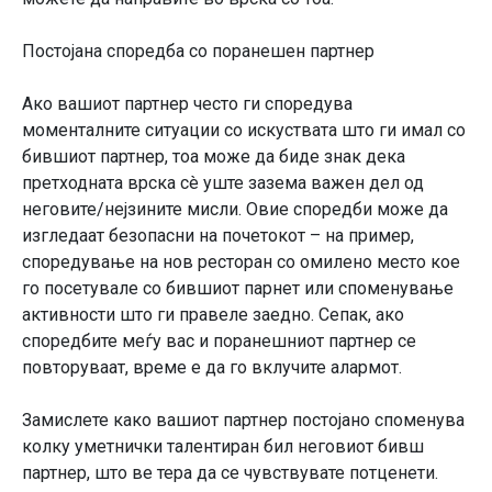
Постојана споредба со поранешен партнер
Ако вашиот партнер често ги споредува
моменталните ситуации со искуствата што ги имал со
бившиот партнер, тоа може да биде знак дека
претходната врска сè уште зазема важен дел од
неговите/нејзините мисли. Овие споредби може да
изгледаат безопасни на почетокот – на пример,
споредување на нов ресторан со омилено место кое
го посетувале со бившиот парнет или споменување
активности што ги правеле заедно. Сепак, ако
споредбите меѓу вас и поранешниот партнер се
повторуваат, време е да го вклучите алармот.
Замислете како вашиот партнер постојано споменува
колку уметнички талентиран бил неговиот бивш
партнер, што ве тера да се чувствувате потценети.