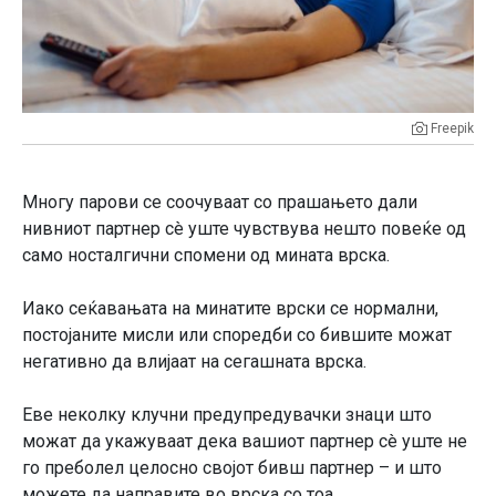
Freepik
Многу парови се соочуваат со прашањето дали
нивниот партнер сè уште чувствува нешто повеќе од
само носталгични спомени од мината врска.
Иако сеќавањата на минатите врски се нормални,
постојаните мисли или споредби со бившите можат
негативно да влијаат на сегашната врска.
Еве неколку клучни предупредувачки знаци што
можат да укажуваат дека вашиот партнер сè уште не
го преболел целосно својот бивш партнер – и што
можете да направите во врска со тоа.