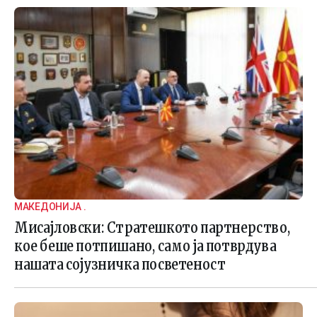
МАКЕДОНИЈА .
Мисајловски: Стратешкото партнерство,
кое беше потпишано, само ја потврдува
нашата сојузничка посветеност