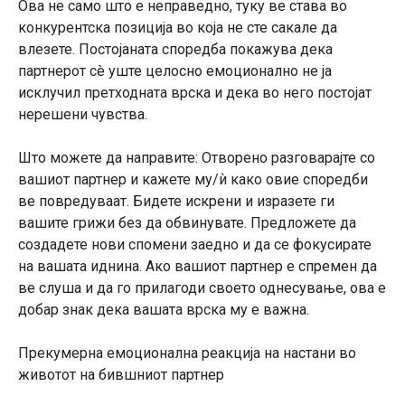
Ова не само што е неправедно, туку ве става во
конкурентска позиција во која не сте сакале да
влезете. Постојаната споредба покажува дека
партнерот сè уште целосно емоционално не ја
исклучил претходната врска и дека во него постојат
нерешени чувства.
Што можете да направите: Отворено разговарајте со
вашиот партнер и кажете му/ѝ како овие споредби
ве повредуваат. Бидете искрени и изразете ги
вашите грижи без да обвинувате. Предложете да
создадете нови спомени заедно и да се фокусирате
на вашата иднина. Ако вашиот партнер е спремен да
ве слуша и да го прилагоди своето однесување, ова е
добар знак дека вашата врска му е важна.
Прекумерна емоционална реакција на настани во
животот на бившниот партнер